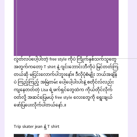
လွတ်လပ်ပေါ့ပါးတဲ့ free style ကိုပဲ ကြိုက်နှစ်သက်သူတွေ
အတွက်ကတော့ T shirt နဲ့ ဂျင်းဘောင်းဘီကိုပဲ မြင်တတ်ကြ
တယ်ဆို မငြင်းလောက်ပါဘူးနော်။ ဒီလိုပုံစံမျိုး ဘယ်အချိန်
ပဲ ကြည့်ကြည့် အမြဲတမ်း ပေါ့ပေါ့ပါးပါးနဲ့ စတိုင်လ်လည်း
ကျနေတတ်တဲ့ Lisa ရဲ့ဖက်ရှင်တွေထဲက ကိုယ်တိုင်လိုက်
ဝတ်လို့ အဆင်ပြေမယ့် free style လေးတွေကို ရွေးချယ်
ဖော်ပြပေးလိုက်ပါတယ်နော်..။
Trip skater jean နဲ့ T shirt