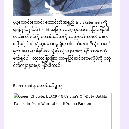
ပွပွယောင်းယောင်း ဘောင်းဘီအရှည် trip skater jean ကို
ရိုးရိုးရှင်းရှင်းပဲ t shirt အဖြူလေးနဲ့ တွဲဝတ်ထားခြင်းဖြစ်ပါ
တယ်။ တီရှပ်ကို ဘောင်းဘီထဲကို ထည့်ဝတ်ထားတဲ့ ပုံစံက
ပေါ့ပေါ့ပါးပါးနဲ့ ဆွဲဆောင်မှု ရှိနေပါတယ်နော်။ ဒီလိုဝတ်ဆင်
မှုက sneaker ဖိနပ်လေးနဲ့ဆို လုံးဝ perfect ဖြစ်သွားစေတဲ့
ဖက်ရှင်ပါ။ ထူးထူးခြားခြား ဘာမှပြင်ဆင်စရာမလိုပဲကို စတို
င်လ်ကျနေစေမှာ ဖြစ်ပါတယ်။
Blazer coat နဲ့ ဘောင်းဘီရှည်