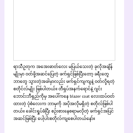
ရာသီဥတုက အအေးဓာတ်လေး မပြယ်သေးတဲ့ ခုလိုအချိန်
မျိုးမှာ ဝတ်ဖို့အဆင်ပြေတဲ့ ဖက်ရှင်ဖြစ်ပြီးတော့ ခရီးတွေ
ဘာတွေ သွားတဲ့အခါမှာလည်း ဖက်ရှင်ကျကျနဲ့ ဝတ်လို့ရတဲ့
စတိုင်လ်မျိုး ဖြစ်ပါတယ်။ တီရှပ်အနက်ရောင်နဲ့ ဂျင်း
ဘောင်းဘီရှည်ကိုမှ အပေါ်ကနေ blazer coat လေးထပ်ဝတ်
ထားတဲ့ ပုံစံလေးက ဘာမှကို အပိုအလိုမရှိတဲ့ စတိုလ်ဖြစ်ပါ
တယ်။ ခေါင်းရှုပ်ခံပြီး စဉ်းစားနေစရာမလိုတဲ့ ဖက်ရှင်အပြင်
အဆင်ဖြစ်ပြီး ပေါ့ပါးစတိုလ်ကျစေပါတယ်နော်။