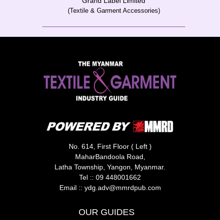
Grand Label Limited
(Textile & Garment Accessories)
No. 614, First Floor ( Left )
MaharBandoola Road,
Latha Township, Yangon, Myanmar.
Tel ::
09 448001662
Email ::
ydg.adv@mmrdpub.com
OUR GUIDES