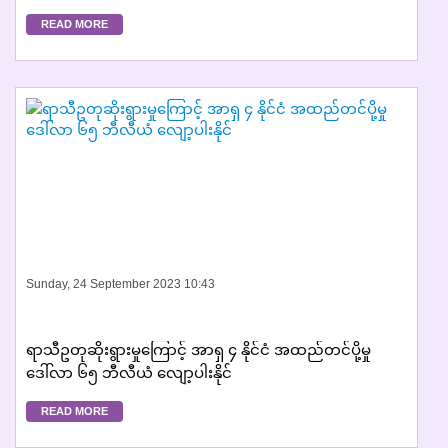
READ MORE
Sunday, 24 September 2023 10:43
ရာသီဥတုဆိုးရွားမှုကြောင့် အာရှ ၄ နိုင်ငံ အထည်တင်ပို့မှု
ဒေါ်လာ ၆၅ ဘီလီယံ လျော့ပါးနိုင်
READ MORE