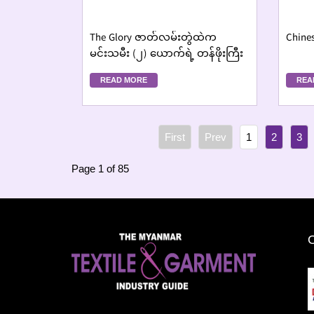
The Glory ဇာတ်လမ်းတွဲထဲက
Chines
မင်းသမီး (၂) ယောက်ရဲ့ တန်ဖိုးကြီး
ဖက်ရှင်အတွဲအစပ်များ
READ MORE
REA
1
2
3
Page 1 of 85