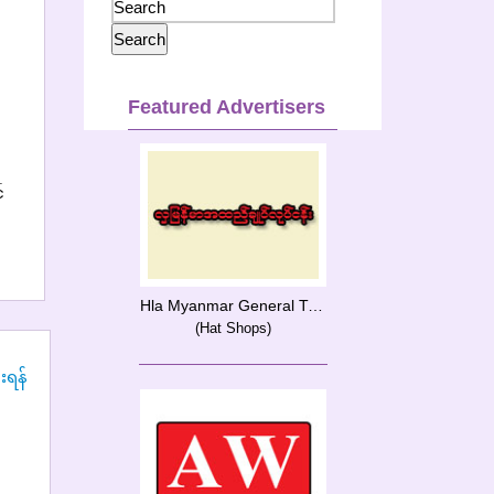
Featured Advertisers
်
Hla Myanmar General Trading & Services Co-op Ltd.
(Hat Shops)