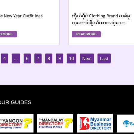
e New Year Outfit Idea
ကိုယ်ပိုင် Clothing Brand တစ်ခု
ထူထောင်ဖို့ သိထားသင့်သော
အချက်များ
D MORE
READ MORE
4
...
6
7
8
9
10
OUR GUIDES