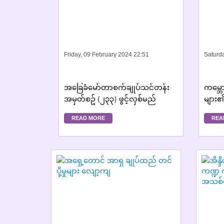
Friday, 09 February 2024 22:51
Saturd
အခြေခံမော်တာစက်ချုပ်သင်တန်း
ကမ္ဘေ
အမှတ်စဥ် (၂၃၃) ဖွင့်လှစ်မည်
များ၏ 
လုပ်ငန်
READ MORE
REA