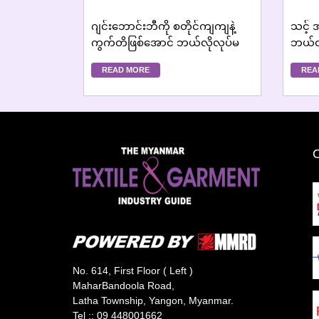
ဂျင်းဘောင်းဘီကို စတိုင်ကျကျနဲ့
သင့်
ကွက်တိဖြစ်အောင် ဘယ်လိုလုပ်မ
ဘယ်လိ
လဲ...
ဝတ်သင
READ MORE
REA
No. 614, First Floor ( Left )
MaharBandoola Road,
Latha Township, Yangon, Myanmar.
Tel ::
09 448001662