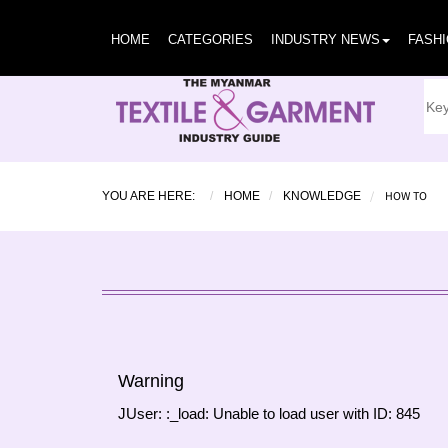
HOME
CATEGORIES
INDUSTRY NEWS
FASH
HOW TO
YOU ARE HERE:
HOME
KNOWLEDGE
Warning
JUser: :_load: Unable to load user with ID: 845