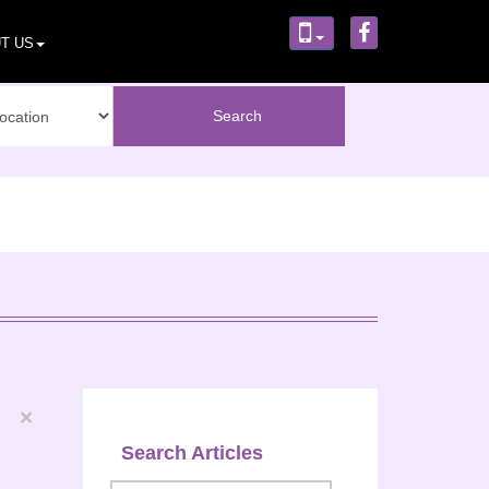
T US
×
Search Articles