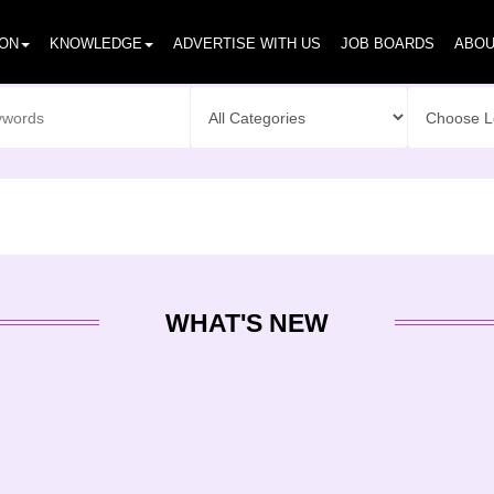
ION
KNOWLEDGE
ADVERTISE WITH US
JOB BOARDS
ABOU
WHAT'S NEW