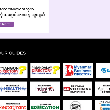
 အသားအရောင်အလိုက်
ု အရောင်လေးတွေ ရွေးချယ်
့်လဲ...
D MORE
OUR GUIDES