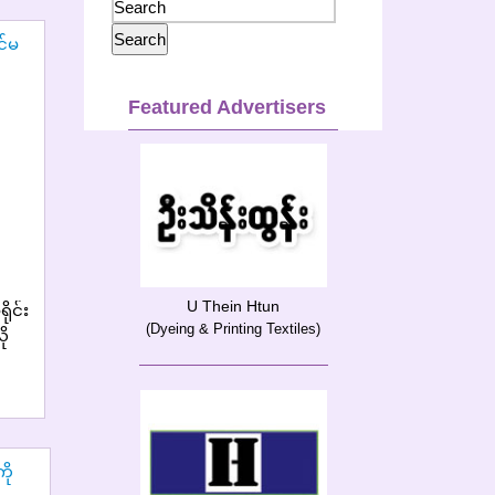
Featured Advertisers
U Thein Htun
ုင်း
(Dyeing & Printing Textiles)
ု