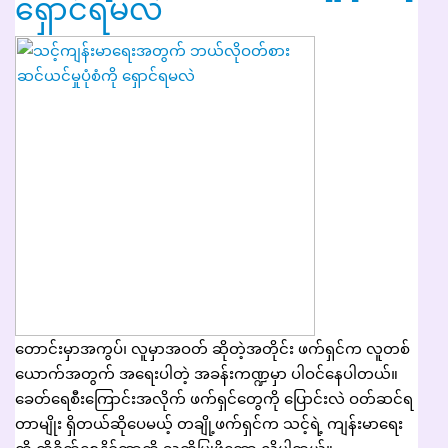
ရှောင်ရမလဲ
တောင်းမှာအကွပ်၊ လူမှာအဝတ် ဆိုတဲ့အတိုင်း ဖက်ရှင်က လူတစ်
ယောက်အတွက် အရေးပါတဲ့ အခန်းကဏ္ဍမှာ ပါဝင်နေပါတယ်။
ခေတ်ရေစီးကြောင်းအလိုက် ဖက်ရှင်တွေကို ပြောင်းလဲ ဝတ်ဆင်ရ
တာမျိုး ရှိတယ်ဆိုပေမယ့် တချို့ဖက်ရှင်က သင့်ရဲ့ ကျန်းမာရေး