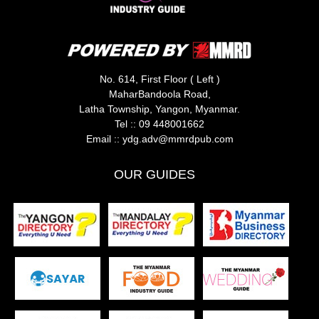
No. 614, First Floor ( Left )
MaharBandoola Road,
Latha Township, Yangon, Myanmar.
Tel ::
09 448001662
Email ::
ydg.adv@mmrdpub.com
OUR GUIDES