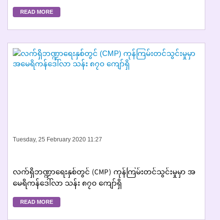
အသင်းချုပ် နှင့် UMFCCI တို့ ပူးပေါင်းဆွေးနွေးပွဲကျင်းပ
READ MORE
Tuesday, 25 February 2020 11:27
လက်ရှိဘဏ္ဍာရေးနှစ်တွင် (CMP) ကုန်ကြမ်းတင်သွင်းမှုမှာ အ
မေရိကန်ဒေါ်လာ သန်း ၈၇၀ ကျော်ရှိ
READ MORE