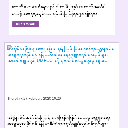
ဆာဘီးယားအစိုးရသည် ဒါဗာမြို့တွင် အထည်အလိပ်
စက်ရုံသစ် ဖွင့်လှစ်ကာ ရင်းနှီးမြှုပ်နှံမှုများပြုလုပ်
READ MORE
Thursday, 27 February 2020 10:26
ကိုရိုနာဗိုင်းရက်စ်ကြောင့် ကုန်ကြမ်းပြတ်လတ်မှုအန္တရာယ်မှ
ကျော်လွှားနိုင်ရန် မြန်မာနိုင်ငံအထည်ချုပ်လုပ်ငန်းရှင်များ