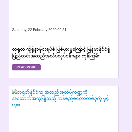
Saturday, 22 February 2020 09:51
တရုတ် ကိုရိုနာဗိုင်းရပ်စ် ဖြစ်ပွားမှုကြောင့် မြန်မာနိုင်ငံရှိ
ပြည်တွင်းအထည်အလိပ်လုပ်ငန်းများ ကုန်ကြမ်း
ပြတ်လပ်မှုအခက်အခဲများကြုံတွေ့နေ
READ MORE