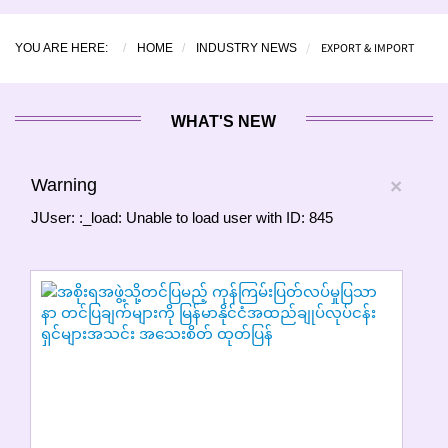
EXPORT & IMPORT
YOU ARE HERE:
HOME
INDUSTRY NEWS
WHAT'S NEW
Warning
×
JUser: :_load: Unable to load user with ID: 845