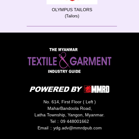
OLYMPUS TAILORS
(Tailors)
No. 614, First Floor ( Left )
MaharBandoola Road,
Latha Township, Yangon, Myanmar.
Tel ::
09 448001662
Email ::
ydg.adv@mmrdpub.com