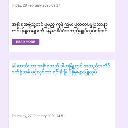
Friday, 28 February 2020 09:27
အစိုးရအဖွဲ့သို့တင်ပြမည့် ကုန်ကြမ်းပြတ်လပ်မှုပြသာနာ
တင်ပြချက်များကို မြန်မာနိုင်ငံအထည်ချုပ်လုပ်ငန်းရှင်
များအသင်း အသေးစိတ် ထုတ်ပြန်
READ MORE
Thursday, 27 February 2020 14:51