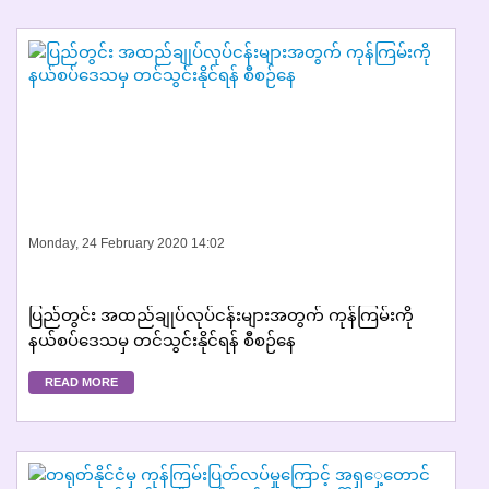
Monday, 24 February 2020 14:02
ပြည်တွင်း အထည်ချုပ်လုပ်ငန်းများအတွက် ကုန်ကြမ်းကို
နယ်စပ်ဒေသမှ တင်သွင်းနိုင်ရန် စီစဉ်နေ
READ MORE