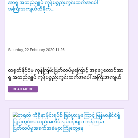
Saturday, 22 February 2020 11:26
တရုတ်နိုင်ငံမှ ကုန်ကြမ်းပြတ်လပ်မှုကြောင့် အရှှေ့တောင်အာ
ရှ အထည်ချုပ် ကုန်ပစ္စည်းကွင်းဆက်အပေါ် အကြီးအကျယ်
ထိခိုက်...
READ MORE