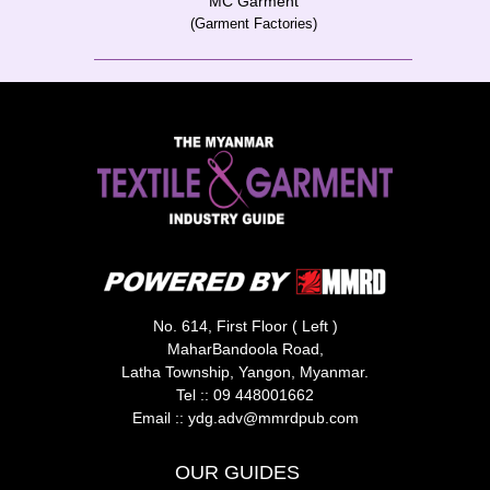
MC Garment
(Garment Factories)
No. 614, First Floor ( Left )
MaharBandoola Road,
Latha Township, Yangon, Myanmar.
Tel ::
09 448001662
Email ::
ydg.adv@mmrdpub.com
OUR GUIDES