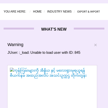
EXPORT & IMPORT
YOU ARE HERE:
HOME
INDUSTRY NEWS
WHAT'S NEW
Warning
×
JUser: :_load: Unable to load user with ID: 845