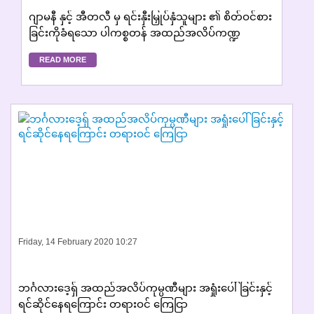
ဂျာမနီ နှင့် အီတလီ မှ ရင်းနှီးမြှုပ်နှံသူများ ၏ စိတ်ဝင်စား
ခြင်းကိုခံရသော ပါကစ္စတန် အထည်အလိပ်ကဏ္ဍ
READ MORE
Friday, 14 February 2020 10:27
ဘင်္ဂလားဒေ့ရှ် အထည်အလိပ်ကုမ္ပဏီများ အရှုံးပေါ်ခြင်းနှင့်
ရင်ဆိုင်နေရကြောင်း တရားဝင် ကြေငြာ