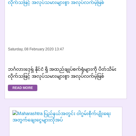
Saturday, 08 February 2020 13:47
ဘင်္ဂလားဒေ့ရှ် နိုင်ငံ ရှိ အထည်ချုပ်စက်ရုံများကို ပိတ်သိမ်း
လိုက်သဖြင့် အလုပ်သမားများစွာ အလုပ်လက်မဲ့ဖြစ်
READ MORE