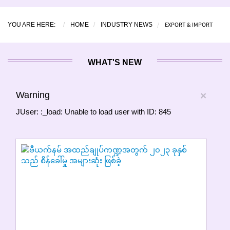
EXPORT & IMPORT
YOU ARE HERE:
HOME
INDUSTRY NEWS
WHAT'S NEW
Warning
×
JUser: :_load: Unable to load user with ID: 845