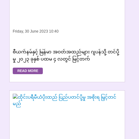
Friday, 30 June 2023 10:40
ဗီယက်နမ်နှင့် မြန်မာ အဝတ်အထည်များ ဂျပန်သို့ တင်ပို့
မှု ၂၀၂၃ ခုနှစ် ပထမ ၄ လတွင် မြင့်တက်
READ MORE