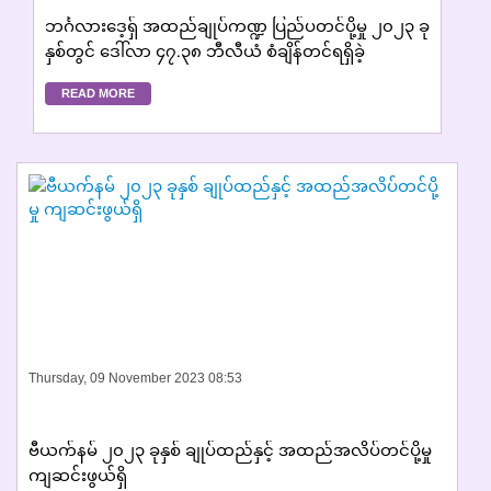
ဘင်္ဂလားဒေ့ရှ် အထည်ချုပ်ကဏ္ဍ ပြည်ပတင်ပို့မှု ၂၀၂၃ ခု
နှစ်တွင် ဒေါ်လာ ၄၇.၃၈ ဘီလီယံ စံချိန်တင်ရရှိခဲ့
READ MORE
Thursday, 09 November 2023 08:53
ဗီယက်နမ် ၂၀၂၃ ခုနှစ် ချုပ်ထည်နှင့် အထည်အလိပ်တင်ပို့မှု
ကျဆင်းဖွယ်ရှိ