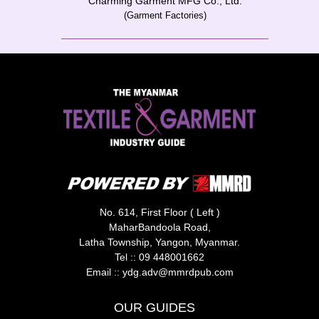
Charming Garment MFG Co., Ltd.
(Garment Factories)
No. 614, First Floor ( Left )
MaharBandoola Road,
Latha Township, Yangon, Myanmar.
Tel ::
09 448001662
Email ::
ydg.adv@mmrdpub.com
OUR GUIDES