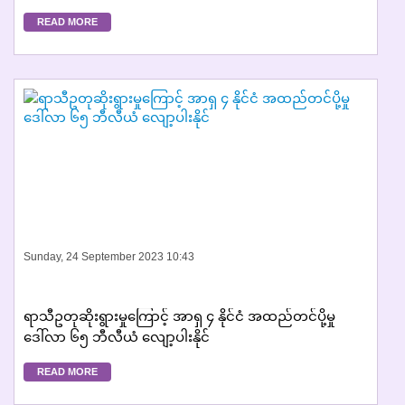
READ MORE
Sunday, 24 September 2023 10:43
ရာသီဥတုဆိုးရွားမှုကြောင့် အာရှ ၄ နိုင်ငံ အထည်တင်ပို့မှု
ဒေါ်လာ ၆၅ ဘီလီယံ လျော့ပါးနိုင်
READ MORE