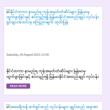
Saturday, 26 August 2023 13:50
နိုင်ငံတကာ နာမည်ရ ကုန်အမှတ်တံဆိပ်များ မြန်မာမှ
ထွက်ခွာခြင်းနှင့် စပ်လျဉ်း၍ မြန်မာနိုင်ငံအထည်ချုပ် လုပ်ငန်း
ရှင်များအသင်းမှ ကြေညာချက် ထုတ်ပြန်
READ MORE