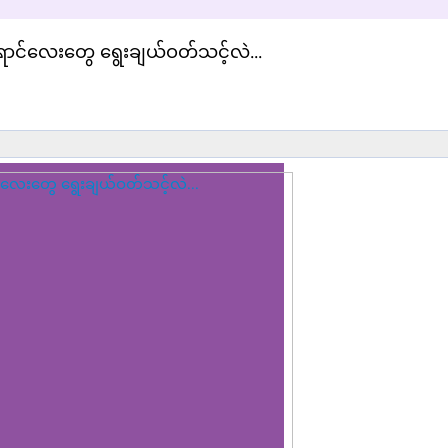
င်လေးတွေ ရွေးချယ်ဝတ်သင့်လဲ...