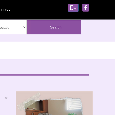
T US
×