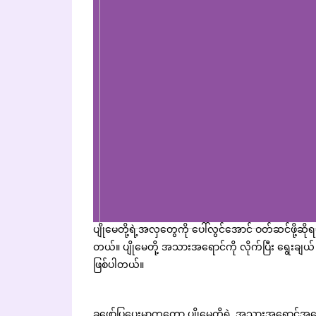
ပျိုမေတို့ရဲ့အလှတွေကို ပေါ်လွင်အောင် ဝတ်ဆင်ဖို့ဆိ
တယ်။ ပျိုမေတို့ အသားအရောင်ကို လိုက်ပြီး ရွေးချယ် 
ဖြစ်ပါတယ်။
ခုဖော်ပြပေးမှာကတော့ ပျိုမေတို့ရဲ့ အသားအရောင်အပ