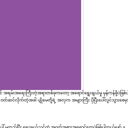
ုရင် အရမ်းအရေးကြီးတဲ့အရာတစ်ခုကတော့ အရောင်ရွေးချယ်မှု မှန်ကန်ဖို့ပဲဖြစ်ပ
ဝတ်ဆင်လိုက်တဲ့အခါ ပျိုမေတို့ရဲ့ အလှက အများကြီး ပိုပြီးပေါ်လွင်သွားစေမှ
ေါ် မူတည်ပြီး ရွေးချယ်သင့်တဲ့ အဝတ်အစားအရောင်တွေပဲဖြစ်ပါတယ်နော်..။