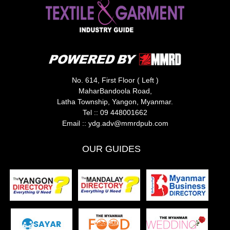
No. 614, First Floor ( Left )
MaharBandoola Road,
Latha Township, Yangon, Myanmar.
Tel ::
09 448001662
Email ::
ydg.adv@mmrdpub.com
OUR GUIDES