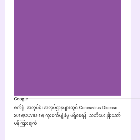
Google
စက်ရုံ၊ အလုပ်ရုံ၊ အလုပ်ဌာနများတွင် Coronavirus Disease
2019(COVID-19) ကူးစက်ပျံ့နှံမှု မရှိစေရန် သတိပေး နှိုးဆော်
ပန်ကြားချက်