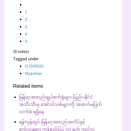
1
2
3
4
5
(0 votes)
Tagged under
(COVID19)
Myanmar
Related items
မြန်မာ့အထည်ချုပ်စက်ရုံများ ပြည်ပနိုင်ငံ
အသီးသီးမှ အော်ဒါသစ်များကို အဆက်မပြတ်
လက်ခံ ရရှိနေ
ရန်ကုန်တွင် မြန်မာ့အထည်အလိပ်နှင့်
စက်ယန္တရား ကုန်စည်ပြပွဲ (၃) ရက် ကျင်းပ