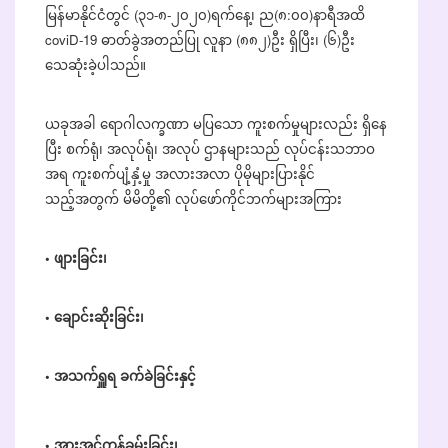
မြန်မာနိုင်ငံတွင် (၃၁-၈-၂၀၂၀)ရက်နေ့၊ ည(၈:၀၀)နာရီအထိ
coviD-19 ဓာတ်ခွဲအတည်ပြု လူနာ (၈၈၂)ဦး ရှိပြီး၊ (၆)ဦး
သေဆုံးခဲ့ပါသည်။
ယခုအခါ ရောဂါလက္ခဏာ မပြသော ကူးစက်မှုများလည်း ရှိနေ
ပြီး စက်ရုံ၊ အလုပ်ရုံ၊ အလုပ် ဌာနများသည် လုပ်ငန်းသဘာဝ
အရ ကူးစက်ပျံ့နှံ့မှု အလားအလာ ပိုမိုများပြားနိုင်
သည့်အတွက် မိမိတို့၏ လုပ်ဖော်ကိုင်ဘက်များအကြား
• ဖျားခြင်း၊
• ချောင်းဆိုးခြင်း၊
• အသက်ရှူရ ခက်ခဲခြင်းနှင့်
• အားအင်ကုန်ခမ်းခြင်း၊