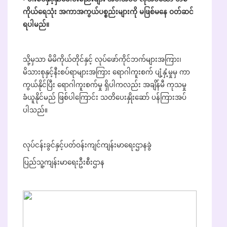
ကိုယ်ရေသုံး အကာအကွယ်ပစ္စည်းများကို မဖြစ်မနေ ဝတ်ဆင်
ရပါမည်။
သို့မှသာ မိမိကိုယ်တိုင်နှင့် လုပ်ဖော်ကိုင်ဘက်များအကြား၊
မိသားစုနှင့်နီးစပ်ရာများအကြား ရောဂါကူးစက် ပျံ့နှံ့မှုမှ ကာ
ကွယ်နိုင်ပြီး ရောဂါကူးစက်မှု ရှိပါကလည်း အချိန်မီ ကုသမှု
ခံယူနိုင်မည် ဖြစ်ပါကြောင်း သတိပေးနှိုးဆော် ပန်ကြားအပ်
ပါသည်။
လုပ်ငန်းခွင်နှင့်ပတ်ဝန်းကျင်ကျန်းမာရေးဌာနခွဲ
ပြည်သူ့ကျန်းမာရေးဦးစီးဌာန