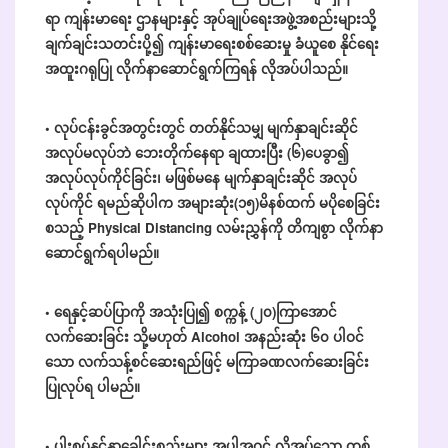
ရာ ကျန်းမာရေး ဌာနများနှင့် အုပ်ချုပ်ရေးအဖွဲ့အစည်းများသို့
ချက်ချင်းသတင်းပို့၍ ကျန်းမာရေးစစ်ဆေးမှု ခံယူစေ နိုင်ရေး
အထူးဂရုပြု လိုက်နာဆောင်ရွက်ကြရန် လိုအပ်ပါသည်။
• လုပ်ငန်းခွင်အတွင်းတွင် တတ်နိုင်သမျှ မျက်နှာချင်းဆိုင်
အလုပ်မလုပ်ဘဲ ဘေးတိုက်နေရာ ချထားပြီး (၆)ပေခွာ၍
အလုပ်လုပ်ကိုင်ခြင်း၊ မဖြစ်မနေ မျက်နှာချင်းဆိုင် အလုပ်
လုပ်ကိုင် ရမည်ဆိုပါက အများဆုံး(၁၅)မိနစ်ထက် မပိုစေခြင်း
စသည့် Physical Distancing လမ်းညွှန်ကို တိကျစွာ လိုက်နာ
ဆောင်ရွက်ရပါမည်။
• ရေနှင့်ဆပ်ပြာကို အသုံးပြု၍ စက္ကန့် (၂၀)ကြာအောင်
လက်ဆေးခြင်း သို့မဟုတ် Alcohol အနည်းဆုံး ၆၀ ပါဝင်
သော လက်သန့်စင်ဆေးရည်ဖြင့် မကြာခဏလက်ဆေးခြင်း
ပြုလုပ်ရ ပါမည်။
• ပါးစပ်နှင့်နှာခေါင်းစည်းများ အပါအဝင် လိုအပ်သော တစ်