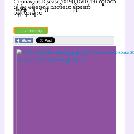
Coronavirus Disease 2019(COVID-19) ကူးစက်
ပျံ့နှံမှု မရှိစေရန် သတိပေး နှိုးဆော်
ပန်ကြားချက်
Local Industry