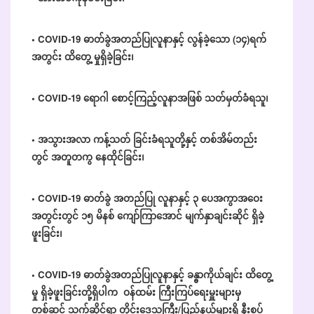
• COVID-19 ဓာတ်ခွဲအတည်ပြုလူနာနှင့် လွန်ခဲ့သော (၁၄)ရက်
အတွင်း ထိတွေ့ မှုရှိခဲ့ခြင်း၊
• COVID-19 ရောဂါ စောင့်ကြည့်လူနာအဖြစ် သတ်မှတ်ခံရသူ၊
• အသွားအလာ ကန့်သတ် ခြင်းခံရသူတို့နှင့် တစ်အိမ်တည်း
တွင် အတူတကွ နေထိုင်ခြင်း၊
• COVID-19 ဓာတ်ခွဲ အတည်ပြု လူနာနှင့် ၃ ပေအကွာအဝေး
အတွင်းတွင် ၁၅ မိနစ် ကျော်ကြာအောင် မျက်နှာချင်းဆိုင် ရှိခဲ့
ဖူးခြင်း၊
• COVID-19 ဓာတ်ခွဲအတည်ပြုလူနာနှင့် ခန္ဓာကိုယ်ချင်း ထိတွေ့
မှု ရှိခဲ့ဖူးခြင်းတို့ရှိပါက
ဝန်ထမ်း ကြီးကြပ်ရေးမှူးများမှ
တစ်ဆင့် သက်ဆိုင်ရာ တိုင်းဒေသကြီး/ပြည်နယ်များရှိ နီးစပ်