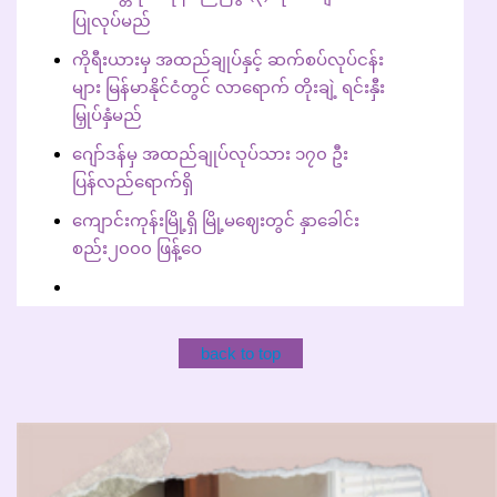
ပြုလုပ်မည်
ကိုရီးယားမှ အထည်ချုပ်နှင့် ဆက်စပ်လုပ်ငန်း
များ မြန်မာနိုင်ငံတွင် လာရောက် တိုးချဲ့ ရင်းနှီး
မြှုပ်နှံမည်
ဂျော်ဒန်မှ အထည်ချုပ်လုပ်သား ၁၇၀ ဦး
ပြန်လည်ရောက်ရှိ
ကျောင်းကုန်းမြို့ရှိ မြို့မဈေးတွင် နှာခေါင်း
စည်း၂၀၀၀ ဖြန့်ဝေ
back to top