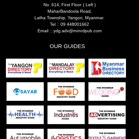
No. 614, First Floor ( Left )
MaharBandoola Road,
Latha Township, Yangon, Myanmar.
Tel ::
09 448001662
Email ::
ydg.adv@mmrdpub.com
OUR GUIDES