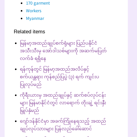
170 garment
Workers
Myanmar
Related items
မြန်မာ့အထည်ချုပ်စက်ရုံများ ပြည်ပနိုင်ငံ
အသီးသီးမှ အော်ဒါသစ်များကို အဆက်မပြတ်
လက်ခံ ရရှိနေ
ရန်ကုန်တွင် မြန်မာ့အထည်အလိပ်နှင့်
စက်ယန္တရား ကုန်စည်ပြပွဲ (၃) ရက် ကျင်းပ
ပြုလုပ်မည်
ကိုရီးယားမှ အထည်ချုပ်နှင့် ဆက်စပ်လုပ်ငန်း
များ မြန်မာနိုင်ငံတွင် လာရောက် တိုးချဲ့ ရင်းနှီး
မြှုပ်နှံမည်
ဂျော်ဒန်နိုင်ငံမှာ အခက်ကြုံနေရသည့် အထည်
ချုပ်လုပ်သားများ ပြန်လည်ခေါ်ဆောင်