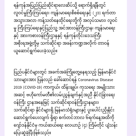
ရန်ကုန်အပြည်ပြည်ဆိုင်ရာလေဆိပ်သို့ ရောက်ရှိချိန်တွင်
လူဝင်မှုကြီးကြပ်ရေး၊ ကျန်းမာရေးစိစစ်ရေးနှင့် (၂၁) ရက်တာ
အသွားအလာ ကန့်သတ်နေထိုင်ရေးတို့ကို အလုပ်သမား၊ လူဝင်
မှု ကြီးကြပ်ရေးနှင့်ပြည်သူ့ အင်အားဝန်ကြီးဌာန၊ ကျန်းမာရေး
နှင့် အားကစားဝန်ကြီးဌာနနှင့် ရန်ကုန်တိုင်းဒေသကြီး
အစိုးရအဖွဲ့တို့မှ သက်ဆိုင်ရာ အခန်းကဏ္ဍအလိုက် တာဝန်
ယူဆောင်ရွက်ပေးခဲ့သည်။
ပြည်ပနိုင်ငံများတွင် အခက်အခဲကြုံတွေ့နေရသည့် မြန်မာနိုင်ငံ
သားများအား ပြန်လည် ခေါ်ဆောင်ရန် Coronavirus Disease
2019 (COVID-19) ကာကွယ်၊ ထိန်းချုပ်၊ ကုသရေး အမျိုးသား
အဆင့် ဗဟိုကော်မတီ၏လမ်းညွှန်ချက်နှင့်အညီ နိုင်ငံခြားရေး
ဝန်ကြီး ဌာနအနေဖြင့် သက်ဆိုင်ရာဝန်ကြီးဌာနများ၊
သက်ဆိုင်ရာ နိုင်ငံများရှိ မြန်မာသံရုံးများနှင့် ပူးပေါင်းညှိနှိုင်း
ဆောင်ရွက်ပေးလျက် ရှိရာ စက်တင်ဘာလ ၆ရက်နေ့အထိကို
ဂျော်ဒန်နိုင်ငံမှ ကယ်ဆယ်ရေး လေယာဉ် (၄) ကြိမ်တိုင် ပျံသန်း
ပြေးဆွဲခဲ့ပြီးဖြစ်သည်။