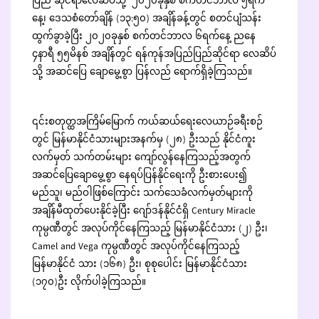
ပြည် ဆိုင်ရာလေဆိပ်သို့ ၂၀၂၀ခုနှစ် စက်တင်ဘာလ ၅ရက်
နေ့၊ ဒေသစံတော်ချိန် (၁၃:၅၀) အချိန်ခန့်တွင် စတင်ပျံသန်း
ထွက်ခွာခဲ့ပြီး ၂၀၂၀ခုနှစ် စက်တင်ဘာလ ၆ရက်နေ့ ညနေ
၄နာရီ ၅၅မိနစ် အချိန်တွင် ရန်ကုန်အပြည်ပြည်ဆိုင်ရာ လေဆိပ်
သို့ အဆင်ပြေ ချောမွေ့စွာ ပြန်လည် ရောက်ရှိခဲ့ကြသည်။
၎င်းစတုတ္ထအကြိမ်မြောက် ကယ်ဆယ်ရေးလေယာဉ်ခရီးစဉ်
တွင် မြန်မာနိုင်ငံသားများအနက်မှ (၂၈) ဦးသည် နိုင်ငံကူး
လက်မှတ် သက်တမ်းများ ကျော်လွန်နေကြသည့်အတွက်
အဆင်ပြေချောမွေ့စွာ နေရပ်ပြန်နိုင်ရေးကို ဦးစားပေး၍
မည်သူ၊ မည်ဝါဖြစ်ကြောင်း သက်သေခံလက်မှတ်များကို
အချိန်မီထုတ်ပေးနိုင်ခဲ့ပြီး ဂျော်ဒန်နိုင်ငံရှိ Century Miracle
ကုမ္ပဏီတွင် အလုပ်ကိုင်နေကြသည့် မြန်မာနိုင်ငံသား (၂) ဦး၊
Camel and Vega ကုမ္ပဏီတွင် အလုပ်ကိုင်နေကြသည့်
မြန်မာနိုင်ငံ သား (၁၆၈) ဦး၊ စုစုပေါင်း မြန်မာနိုင်ငံသား
(၁၇၀)ဦး လိုက်ပါခဲ့ကြသည်။