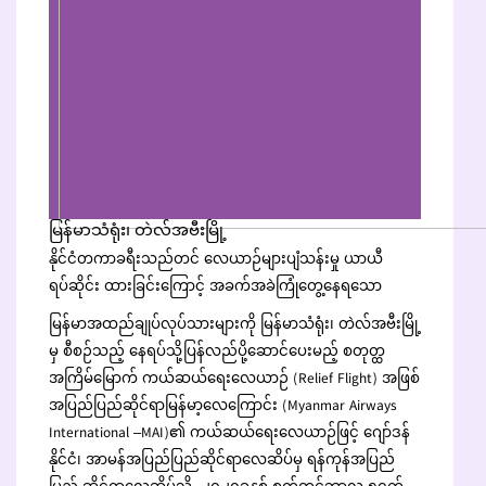
မြန်မာသံရုံး၊ တဲလ်အဗီးမြို့
နိုင်ငံတကာခရီးသည်တင် လေယာဉ်များပျံသန်းမှု ယာယီ
ရပ်ဆိုင်း ထားခြင်းကြောင့် အခက်အခဲကြုံတွေ့နေရသော
မြန်မာအထည်ချုပ်လုပ်သားများကို
မြန်မာသံရုံး၊ တဲလ်အဗီးမြို့
မှ စီစဉ်သည့် နေရပ်သို့ပြန်လည်ပို့ဆောင်ပေးမည့် စတုတ္ထ
အကြိမ်မြောက် ကယ်ဆယ်ရေးလေယာဉ် (Relief Flight) အဖြစ်
အပြည်ပြည်ဆိုင်ရာမြန်မာ့လေကြောင်း (Myanmar Airways
International –MAI)၏ ကယ်ဆယ်ရေးလေယာဉ်ဖြင့် ဂျော်ဒန်
နိုင်ငံ၊ အာမန်အပြည်ပြည်ဆိုင်ရာလေဆိပ်မှ ရန်ကုန်အပြည်