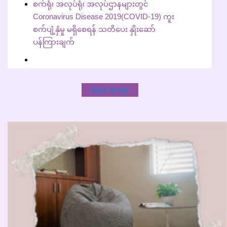
စက်ရုံ၊ အလုပ်ရုံ၊ အလုပ်ဌာနများတွင်
Coronavirus Disease 2019(COVID-19) ကူး
စက်ပျံ့နှံမှု မရှိစေရန် သတိပေး နှိုးဆော်
ပန်ကြားချက်
back to top