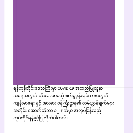
ရန်ကုန်တိုင်းဒေသကြီးမှာ COVID-19 အတည်ပြုလူနာ
အရေအတွက် တိုးလာပေမယ့် စက်မှုဇုန်လုပ်သားတွေကို
ကျန်းမာရေး နှင့် အားစား ဝန်ကြီးဌာန၏ လမ်းညွှန်ချက်များ
အတိုင်း အောက်တိုဘာ ၁၂ ရက်မှာ အလုပ်ပြန်လည်
လုပ်ကိုင်ရန်ခွင့်ပြုလိုက်ပါတယ်။