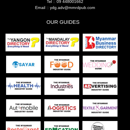
Tel ::
09 448001662
Email ::
ydg.adv@mmrdpub.com
OUR GUIDES