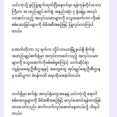
ယင်းကဲ့သို့ ခွင့်ပြုချက်ထုတ်ပြီးနောက်မှာ ရန်ကုန်တိုင်းဒေသ
ကြီးက အ ထည်ချုပ် စက်ရုံ အနည်းဆုံး ၇ ရုံခန့်မှ အလုပ်
လာဆင်းသည့် အလုပ်သမားများကို သွေးဖောက်ကာ ကိုဗစ်
စစ်ဆေးခြင်းများကို မိမိအစီအစဉ်ဖြင့် ပြုလုပ်လာကြပါ
တယ်။
အောက်တိုဘာ ၁၃ ရက်က လှိုင်သာယာမြို့နယ်ရှိ စိုက်ဖုံ
အထည်ချုပ်စက်ရုံမှာ အလုပ်လာဆင်းသည့် အလုပ်သမား
များကို သွေးဖောက်ကိုဗစ်စစ်မှုကြောင့် သက်ဆိုင်ရာ
ကျန်းမာရေးဦးစီးဌာနနှင့် အထွေထွေ အုပ်ချုပ်ရေးဦးစီးဌာန
မှ ခေါ်ယူကာ ခံဝန်ကတိ ရေးထိုးစေခဲ့ပါတယ်။
လက်ရှိမှာ စက်ရုံ၊ အလုပ်ရုံတွေအနေနဲ့ ယင်းကဲ့သို့ ရောဂါ
စစ်ဆေးမှုများကို မိမိအစီအစဉ်ဖြင့် မလုပ်ဆောင်ရန်တားမြစ်
ထားသော်လည်း ဆက်လက်လုပ်ဆောင်နေတယ်လို့ သိရပါ
တယ်။