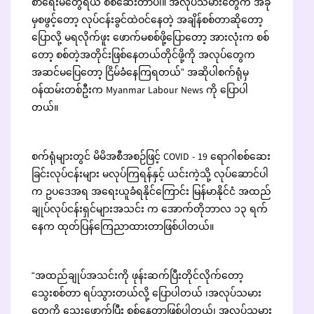
စာရေးမတွေရယ် စစ်ဆေးတာပါ။ အလုပ်သမားတွေက အခု
မှစဖွင့်တော့ လုပ်ငန်းခွင်ထဲဝင်နေတဲ့ အချိန်စစ်တာဆိုတော့
ပြောလို့ မရလိုက်ဖူး ဖောက်မစစ်ဖို့ပြောတော့ အားလုံးက စစ်
တော့ စစ်တဲ့အတိုင်းဖြစ်နေတယ်တိုင်ဖို့ကို အလုပ်တွေက
အဆင်မပြေတော့ ငြိမ်ခံနေကြရတယ်” အဆိုပါစက်ရုံမှ
ဝန်ထမ်းတစ်ဦးက Myanmar Labour News ကို ပြောပါ
တယ်။
စက်ရုံများတွင် မိမိအစီအစဉ်ဖြင့် COVID - 19 ရောဂါစစ်ဆေး
ခြင်းလုပ်ငန်းများ မလုပ်ကြရန်နှင့် ယင်းကဲ့သို့ လုပ်ဆောင်ပါ
က ဥပဒေအရ အရေးယူခံရနိုင်ကြောင်း မြန်မာနိုင်ငံ အထည်
ချုပ်လုပ်ငန်းရှင်များအသင်း က အောက်တိုဘာလ ၁၃ ရက်
နေက ထုတ်ပြန်ကြေညာထားတာဖြစ်ပါတယ်။
“အထည်ချုပ်အသင်းကို ဖုန်းဆက်ပြီးတိုင်လိုက်တော့
သွေးစစ်တာ ရပ်သွားတယ်လို့ ပြောပါတယ် ၊အလုပ်သမား
တွေကို သွေးဖောက်ပြီး စစ်နေတာဖြစ်ပါတယ်၊ အလုပ်သမား