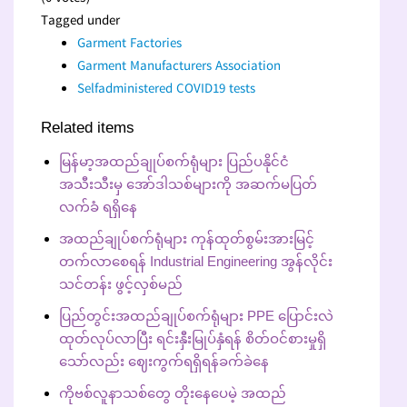
Tagged under
Garment Factories
Garment Manufacturers Association
Selfadministered COVID19 tests
Related items
မြန်မာ့အထည်ချုပ်စက်ရုံများ ပြည်ပနိုင်ငံ
အသီးသီးမှ အော်ဒါသစ်များကို အဆက်မပြတ်
လက်ခံ ရရှိနေ
အထည်ချုပ်စက်ရုံများ ကုန်ထုတ်စွမ်းအားမြင့်
တက်လာစေရန် Industrial Engineering အွန်လိုင်း
သင်တန်း ဖွင့်လှစ်မည်
ပြည်တွင်းအထည်ချုပ်စက်ရုံများ PPE ပြောင်းလဲ
ထုတ်လုပ်လာပြီး ရင်းနှီးမြုပ်နှံရန် စိတ်ဝင်စားမှုရှိ
သော်လည်း ဈေးကွက်ရရှိရန်ခက်ခဲနေ
ကိုဗစ်လူနာသစ်တွေ တိုးနေပေမဲ့ အထည်