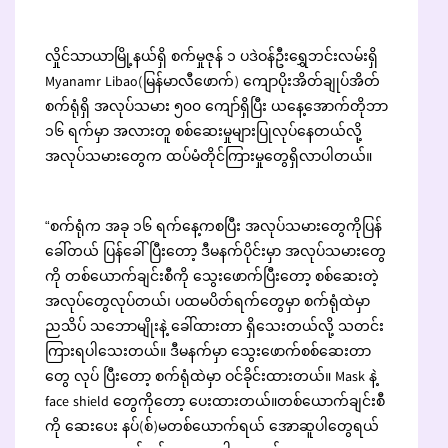
လှိုင်သာယာမြို့နယ်ရှိ စက်မှုဇုန် ၁ ပဒဲဝန်ဦးရွှေဘင်းလမ်းရှိ
Myanamr Libao(မြန်မာလီဖောက်) ကျောပိုးအိတ်ချုပ်အိတ်
စက်ရုံရှိ အလုပ်သမား ၅၀၀ ကျော်ရှိပြီး ယနေ့အောက်တိုဘာ
၁၆ ရက်မှာ အလားတူ စစ်ဆေးမှုများပြုလုပ်နေတယ်လို့
အလုပ်သမားတွေက ထပ်မံတိုင်ကြားမှုတွေရှိလာပါတယ်။
“စက်ရုံက အခု ၁၆ ရက်နေ့ကစပြီး အလုပ်သမားတွေကိုပြန်
ခေါ်တယ် ပြန်ခေါ်ပြီးတော့ ဒီမနက်ပိုင်းမှာ အလုပ်သမားတွေ
ကို တစ်ယောက်ချင်းစီကို သွေးဖောက်ပြီးတော့ စစ်ဆေးတဲ့
အလုပ်တွေလုပ်တယ်၊ ပထမပိတ်ရက်တွေမှာ စက်ရုံထဲမှာ
ညသိပ် သဘောမျိုးနဲ့ ခေါ်ထားတာ ရှိသေးတယ်လို့ သတင်း
ကြားရပါသေးတယ်။ ဒီမနက်မှာ သွေးဖောက်စစ်ဆေးတာ
တွေ လုပ် ပြီးတော့ စက်ရုံထဲမှာ ဝင်ခိုင်းထားတယ်။ Mask နဲ့
face shield တွေကိုတော့ ပေးထားတယ်။တစ်ယောက်ချင်းစီ
ကို ဆေးပေး နပ်(စ်)မတစ်ယောက်ရယ် အောဆူပါတွေရယ်