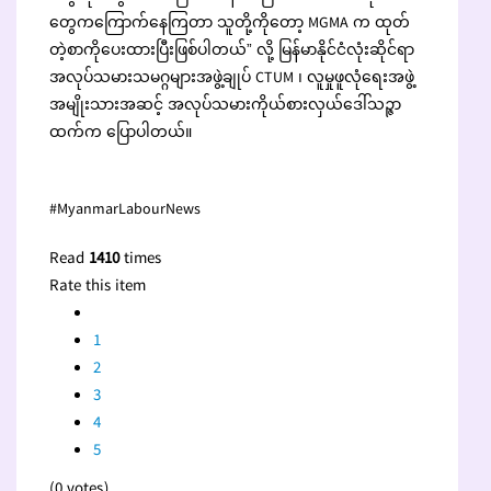
တွေကကြောက်နေကြတာ သူတို့ကိုတော့ MGMA က ထုတ်
တဲ့စာကိုပေးထားပြီးဖြစ်ပါတယ်” လို့ မြန်မာနိုင်ငံလုံးဆိုင်ရာ
အလုပ်သမားသမဂ္ဂများအဖွဲ့ချုပ် CTUM ၊ လူမှုဖူလုံရေးအဖွဲ့
အမျိုးသားအဆင့် အလုပ်သမားကိုယ်စားလှယ်ဒေါ်သဉ္ဇာ
ထက်က ပြောပါတယ်။
#MyanmarLabourNews
Read
1410
times
Rate this item
1
2
3
4
5
(0 votes)