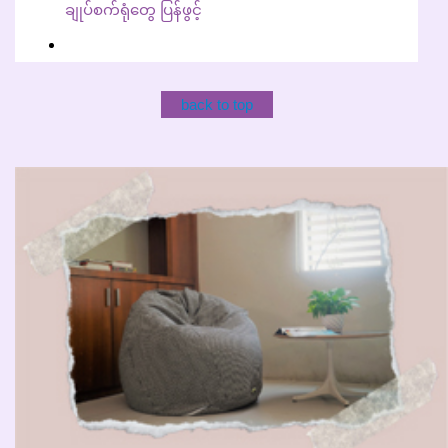
ချုပ်စက်ရုံတွေ ပြန်ဖွင့်
back to top