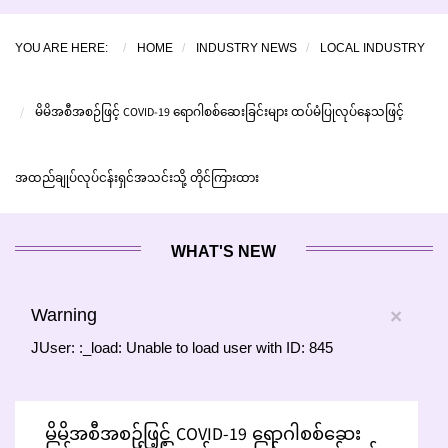
YOU ARE HERE:
HOME
INDUSTRY NEWS
LOCAL INDUSTRY
မိမိအစီအစဉ်ဖြင့် COVID-19 ရောဂါစစ်ဆေးခြင်းများ ထပ်မံပြုလုပ်နေသဖြင့်
အထည်ချုပ်လုပ်ငန်းရှင်အသင်းသို့ တိုင်ကြားထား
WHAT'S NEW
Warning
×
JUser: :_load: Unable to load user with ID: 845
မိမိအစီအစဉ်ဖြင့် COVID-19 ရောဂါစစ်ဆေး