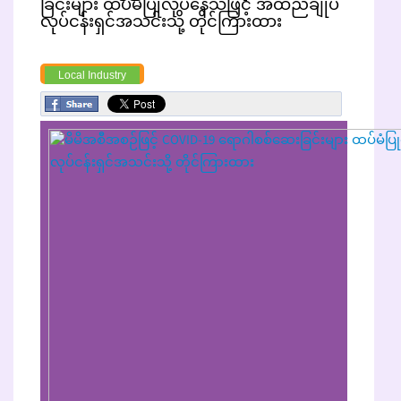
ခြင်းများ ထပ်မံပြုလုပ်နေသဖြင့် အထည်ချုပ်
လုပ်ငန်းရှင်အသင်းသို့ တိုင်ကြားထား
Local Industry