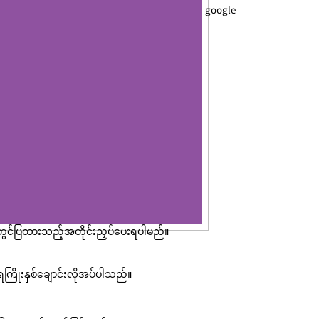
google
ပုံတွင်ပြထားသည့်အတိုင်းညှပ်ပေးရပါမည်။
ြိုးနှစ်ချောင်းလိုအပ်ပါသည်။