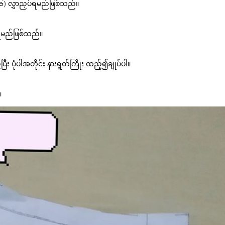
 (၆) လွှာညှပ်ရမည်ဖြစ်သည်။
်ရမည်ဖြစ်သည်။
ီး ပုံပါအတိုင်း နားရွတ်ကြိုး ထည့်၍ချုပ်ပါ။
။