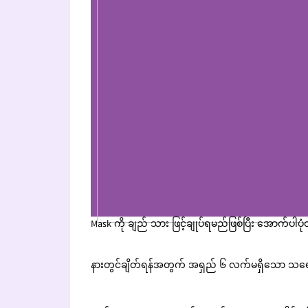
Mask ကို ချည် သား ဖြင့်ချုပ်ရမည်ဖြစ်ပြီး အောက်ပါ
နားတွင်ချိတ်ရန်အတွက် အရှည် ၆ လက်မရှိသော သရေက