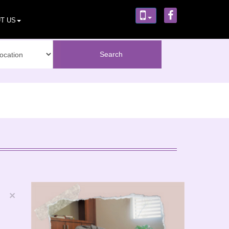
T US
×