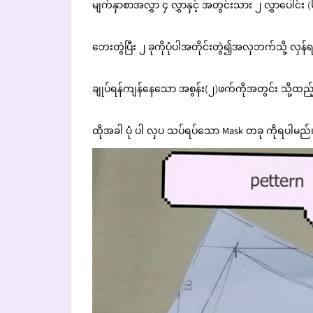
မျက်နှာစာအလွှာ ၄ လွှာနှင့် အတွင်းသား ၂ လွှာပေါင်း
ဘေးတွဲပြီး ၂ ခုကိုပုံပါအတိုင်းတွဲ၍အလှဘက်သို့ လှန
ချုပ်ရန်ကျန်နေသော အစွန်း(၂)ဖက်ကိုအတွင်း သို့ထည့်ပြ
ထိုအခါ ပုံ ပါ လှပ သပ်ရပ်သော Mask တခု ကိုရပါမည်