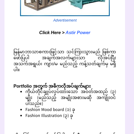
Advertisement
Click Here >
Astir Power
မြန်မာဘာသာစကားဖြင့်သာ သင်ကြားသွားမည် ဖြစ်ကာ
ဖော်ပြပါ အချက်အလက်များသာ လိုအပ်ပြီး
အသက်အရွယ်၊ ကျား/မ မည်သည့် ကန့်သတ်ချက်မှ မရှိ
ပါ။
Portfolio အတွက် အဓိကလိုအပ်ချက်များ
ကိုယ်တိုင်ချုပ်လုပ်ထားသော အဝတ်အထည် (၃)
မျိုး (မည်သည့် အမျိုးအစားမဆို အကျုံးဝင်
ပါသည်။)
Fashion Mood board (၁) ခု
Fashion Illustration (၃) ခု