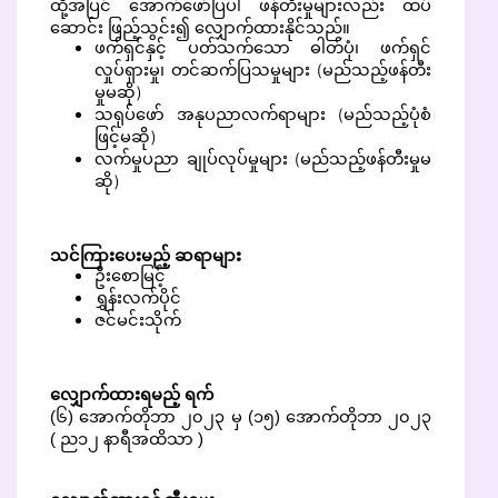
ထို့အပြင် အောက်ဖော်ပြပါ ဖန်တီးမှုများလည်း ထပ်
ဆောင်း ဖြည့်သွင်း၍ လျှောက်ထားနိုင်သည်။
ဖက်ရှင်နှင့် ပတ်သက်သော ဓါတ်ပုံ၊ ဖက်ရှင်
လှုပ်ရှားမှု၊ တင်ဆက်ပြသမှုများ (မည်သည့်ဖန်တီး
မှုမဆို)
သရုပ်ဖော် အနုပညာလက်ရာများ (မည်သည့်ပုံစံ
ဖြင့်မဆို)
လက်မှုပညာ ချုပ်လုပ်မှုများ (မည်သည့်ဖန်တီးမှုမ
ဆို)
သင်ကြားပေးမည့် ဆရာများ
ဦးစောမြင့်
ရွှန်းလက်ပိုင်
ဇင်မင်းသိုက်
လျှောက်ထားရမည့် ရက်
(၆) အောက်တိုဘာ ၂၀၂၃ မှ (၁၅) အောက်တိုဘာ ၂၀၂၃
( ည၁၂ နာရီအထိသာ )