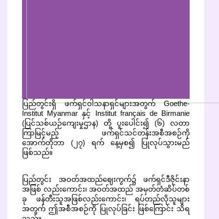
ပြည်တွင်းရှိ ဖက်ရှင်ဝါသနာရှင်များအတွက် Goethe-
Institut Myanmar နှင့် Institut français de Birmanie
(ပြင်သစ်ယဉ်ကျေးမှုဌာန) တို့ ပူးပေါင်း၍ (၆) လတာ
ကြာမြင့်မည့် ဖက်ရှင်သင်တန်းအစီအစဉ်ကို
အောက်တိုဘာ (၂၇) ရက် နေ့မှစ၍ ပြုလုပ်သွားမည်
ဖြစ်သည်။
ပြည်တွင်း အဝတ်အထည်ဈေးကွက်၌ ဖက်ရှင်ဒီဇိုင်းနာ
အဖြစ် လည်းကောင်း၊ အဝတ်အထည် အမှတ်တံဆိပ်တစ်
ခု ဖန်တီးသူအဖြစ်လည်းကောင်း၊ ရပ်တည်လိုသူများ
အတွက် ဤအစီအစဉ်ကို ပြုလုပ်ခြင်း ဖြစ်ကြောင်း သိရ
သည်။