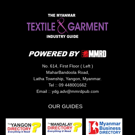
No. 614, First Floor ( Left )
MaharBandoola Road,
Latha Township, Yangon, Myanmar.
Tel ::
09 448001662
Email ::
ydg.adv@mmrdpub.com
OUR GUIDES