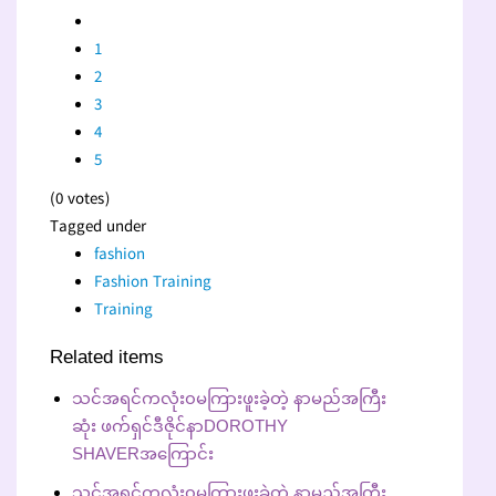
1
2
3
4
5
(0 votes)
Tagged under
fashion
Fashion Training
Training
Related items
သင်အရင်ကလုံး၀မကြားဖူးခဲ့တဲ့ နာမည်အကြီး
ဆုံး ဖက်ရှင်ဒီဇိုင်နာDOROTHY
SHAVERအကြောင်း
သင်အရင်ကလုံး၀မကြားဖူးခဲ့တဲ့ နာမည်အကြီး