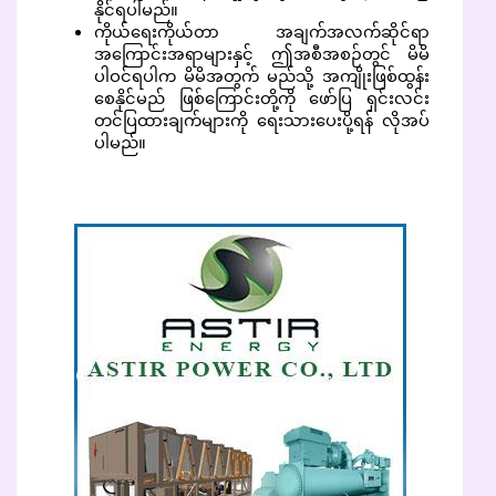
နိုင်ရပါမည်။
ကိုယ်ရေးကိုယ်တာ အချက်အလက်ဆိုင်ရာ
အကြောင်းအရာများနှင့် ဤအစီအစဉ်တွင် မိမိ
ပါဝင်ရပါက မိမိအတွက် မည်သို့ အကျိုးဖြစ်ထွန်း
စေနိုင်မည် ဖြစ်ကြောင်းတို့ကို ဖော်ပြ ရှင်းလင်း
တင်ပြထားချက်များကို ရေးသားပေးပို့ရန် လိုအပ်
ပါမည်။