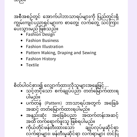
အစီအစဉ်တွင် အောက်ပါဘာသာရပ်များကို ပြည်တွင်းရှိ
ကျွမ်းကျင်ပညာရှင်များက စာတွေ့၊ လက်တွေ့ သင်ကြား
ပေးသွားမည် ဖြစ်သည်။
Fashion Design
Fashion Business
Fashion Illustration
Pattern Making, Draping and Sewing
Fashion History
Textile
စိတ်ပါဝင်စား၍ လျှောက်ထားလိုသူများအနေဖြင့်…
သင့်တင့်သော စက်ချုပ်ပညာ တတ်မြောက်ထားရ
ပါမည်။
ပက်တန် (Pattern) ဘာသာရပ်အတွက် အခြေခံ
အဆင့် တတ်မြောက်ထားရပါမည်။
အနည်းဆုံး အခြေခံပညာ အထက်တန်းအဆင့်
အထိ တက်ရောက်ဖူးသူ ဖြစ်ရပါမည်။
ကိုယ်တိုင်ဖန်တီးထားသော ချုပ်လုပ်မှုဆိုင်ရာ
လက်ရာများ၊ ဖန်တီးမှုဆိုင်ရာ လက်ရာများ တင်ပြ