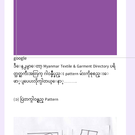
google
ဒီေန႕မွာေတာ့ Myanmar Textile & Garment Directory ပရိ
တ္သတ္ႀကီးအတြက္ ဂါဝန္ခ်ဳပ္နည္း pattern မ်ားကိုစုစည္းေ
ဖာ္ျပေပးလိုက္ပါတယ္ေနာ္……….
(၁) ပြဲတက္ဂါဝန္ရွည္ Pattern