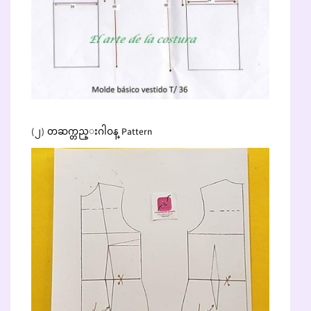
(၂) တဆက္တည္းဂါဝန္ Pattern