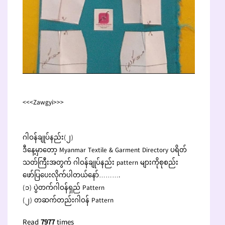
<<<Zawgyi>>>
ဂါဝန်ချုပ်နည်း(၂)
ဒီနေ့မှာတော့ Myanmar Textile & Garment Directory ပရိတ်
သတ်ကြီးအတွက် ဂါဝန်ချုပ်နည်း pattern များကိုစုစည်း
ဖော်ပြပေးလိုက်ပါတယ်နော်……….
(၁) ပွဲတက်ဂါဝန်ရှည် Pattern
(၂) တဆက်တည်းဂါဝန် Pattern
Read
7977
times