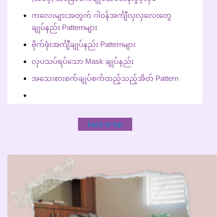
ကလေးများအတွက် ဂါဝန်အင်္ကျီလှလှလေးတွေ
ချုပ်နည်း Patternများ
ဗိုက်ဖုံးအင်္ကျီချုပ်နည်း Patternများ
လှပသပ်ရပ်သော Mask ချုပ်နည်း
အသေးစားစက်ချုပ်စက်ထည့်သည့်အိတ် Pattern
back to top