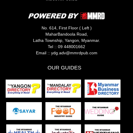
No. 614, First Floor ( Left )
MaharBandoola Road,
Latha Township, Yangon, Myanmar.
Tel ::
09 448001662
Email ::
ydg.adv@mmrdpub.com
OUR GUIDES