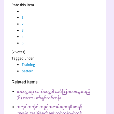
Rate this item
1
2
3
4
5
(2 votes)
Tagged under
Training
pattern
Related items
စာတွေ့ရော လက်တွေ့ပါ သင်ကြားပေးသွားမည့်
(၆) လတာ ဖက်ရှင်သင်တန်း
အလုပ်အကိုင် အခွင့်အလမ်းများရရှိစေရန်
(အခမဲ့) အ‌ခြေခံစက်ချုပ်သင်တန်းဖွင့်လှစ်