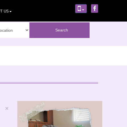
T US
×