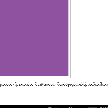
ryပရိတ်သတ်ကြီးအတွက်လက်patternလေးကိုထပ်မံစုစည်းဖော်ပြပေးလိုက်ပါတယ