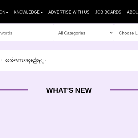
ION
KNOWLEDGE
ADVERTISE WITH US
JOB BOARDS
ABOU
လက်PATTERNစုစည်းမူ(၂)
WHAT'S NEW