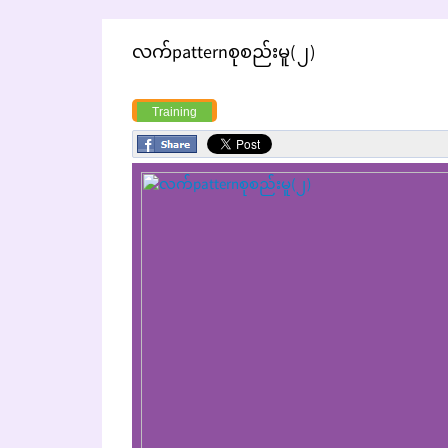
လက်patternစုစည်းမူ(၂)
Training