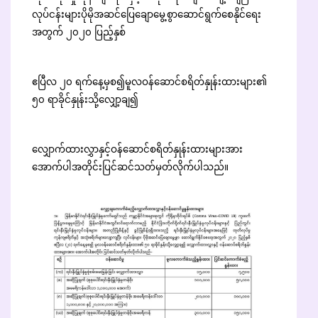
လုပ်ငန်းများပိုမိုအဆင်ပြေချောမွေ့စွာဆောင်ရွက်စေနိုင်ရေး
အတွက် ၂၀၂၀ ပြည့်နှစ်
ဧပြီလ ၂၀ ရက်နေ့မှစ၍မူလဝန်ဆောင်စရိတ်နှုန်းထားများ၏
၅၀ ရာခိုင်နှုန်းသို့လျှော့ချ၍
လျှောက်ထားလွှာနှင့်ဝန်ဆောင်စရိတ်နှုန်းထားများအား
အောက်ပါအတိုင်းပြင်ဆင်သတ်မှတ်လိုက်ပါသည်။