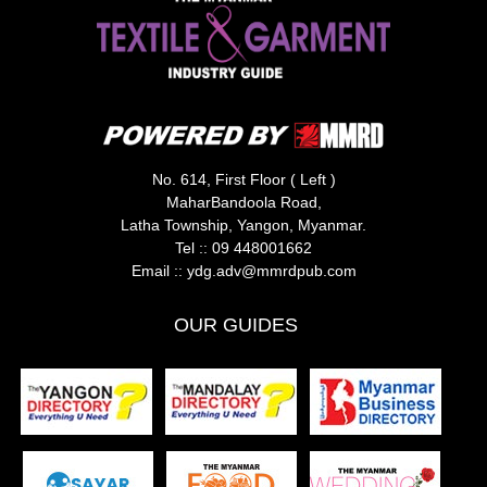
No. 614, First Floor ( Left )
MaharBandoola Road,
Latha Township, Yangon, Myanmar.
Tel ::
09 448001662
Email ::
ydg.adv@mmrdpub.com
OUR GUIDES