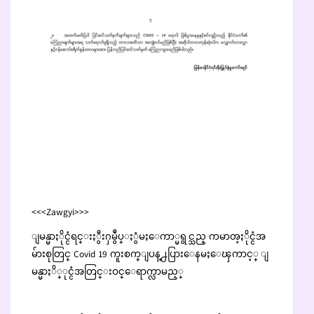
<<<Zawgyi>>>
ျမန္မာႏိုင္ငံရင္းႏွီးႁမွဳပ္ႏွံမႈေကာ္မရွင္သည္ ကမာၻ့ႏိုင္ငံအ
မ်ားစုတြင္ Covid 19 ကူးစက္ျပန္႕ပြားေနမႈေၾကာင့္ ျ
မန္မာႏိ္ုင္ငံအတြင္းဝင္ေရာက္လာမည့္