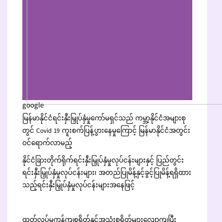
google
မြန်မာနိုင်ငံရင်းနှီးမြှုပ်နှံမှုကော်မရှင်သည် ကမ္ဘာ့နိုင်ငံအများစု
တွင် Covid 19 ကူးစက်ပြန့်ပွားနေမှုကြောင့် မြန်မာနိုင်ငံအတွင်း
ဝင်ရောက်လာမည့်
နိုင်ငံခြားတိုက်ရိုက်ရင်းနှီးမြှုပ်နှံမှုလုပ်ငန်းများနှင့် ပြည်တွင်း
ရင်းနှီးမြှုပ်နှံမှုလုပ်ငန်းများ၊ အတည်ပြုမိန့်နှင့်ခွင့်ပြုမိန့်ရရှိထား
သည့်ရင်းနှီးမြှုပ်နှံမှုလုပ်ငန်းများအနေဖြင့်
ထုတ်လုပ်မှုကုန်ကျစရိတ်နှင့်အသုံးစရိတ်များလျော့ကျပြီး