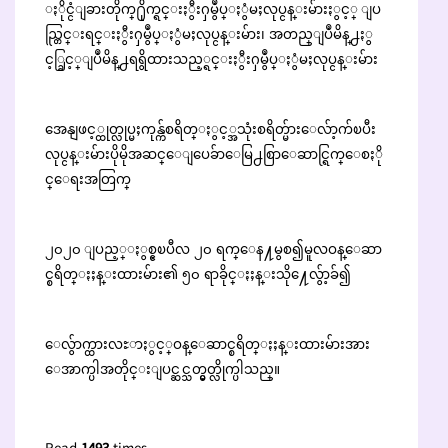
ႏိုင္ငံျခားတိုက္႐ိုက္ရင္းႏွီးႁမွဳပ္ႏွံမႈလုပ္ငန္းမ်ားႏွင့္ ျပ
ည္တြင္းရင္းႏွီးႁမွဳပ္ႏွံမႈလုပ္ငန္းမ်ား၊ အတည္ျပဳမိန္႕ႏွ
င့္ခြင့္ျပဳမိန္႕ရရွိထားသည့္ရင္းႏွီးႁမွဳပ္ႏွံမႈလုပ္ငန္းမ်ား
အေနျဖင့္ထုတ္လုပ္မႈကုန္က်စရိတ္ႏွင့္အသုံးစရိတ္မ်ားေလ်ာ့က်ၿပီး
လုပ္ငန္းမ်ားပိုမိုအဆင္ေျပေခ်ာေမြ႕စြာေဆာင္ရြက္ေစႏို
င္ေရးအတြက္
၂၀၂၀ ျပည့္ႏွစ္ဧၿပီလ ၂၀ ရက္ေန႔မွစ၍မူလဝန္ေဆာ
င္စရိတ္ႏႈန္းထားမ်ား၏ ၅၀ ရာခိုင္ႏႈန္းသို႔ေလွ်ာ့ခ်၍
ေလွ်ာက္ထားလႊာႏွင့္ဝန္ေဆာင္စရိတ္ႏႈန္းထားမ်ားအား
ေအာက္ပါအတိုင္းျပင္ဆင္သတ္မွတ္လိုက္ပါသည္။