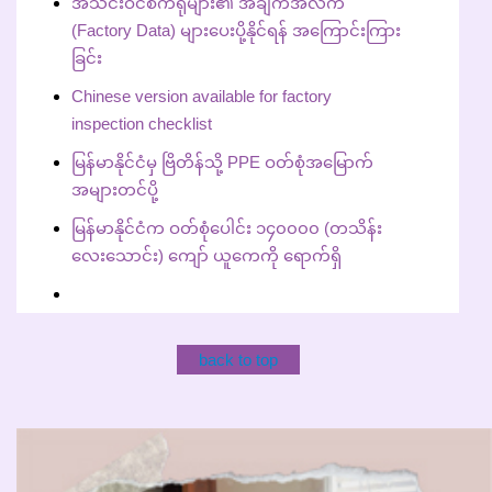
အသင်းဝင်စက်ရုံများ၏ အချက်အလက်
(Factory Data) များပေးပို့နိုင်ရန် အကြောင်းကြား
ခြင်း
Chinese version available for factory
inspection checklist
မြန်မာနိုင်ငံမှ ဗြိတိန်သို့ PPE ဝတ်စုံအမြောက်
အများတင်ပို့
မြန်မာနိုင်ငံက ဝတ်စုံပေါင်း ၁၄၀၀၀၀ (တသိန်း
လေးသောင်း) ကျော် ယူကေကို ရောက်ရှိ
back to top