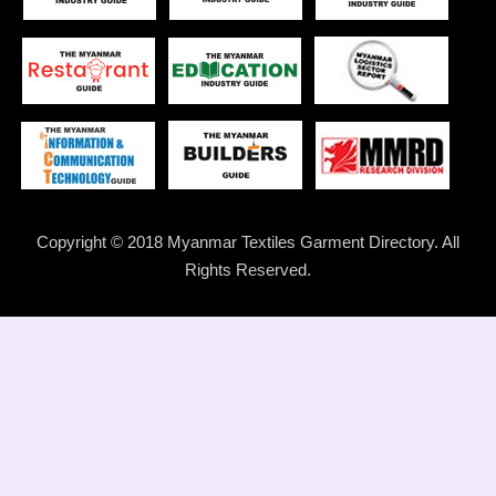
Copyright © 2018 Myanmar Textiles Garment Directory. All
Rights Reserved.