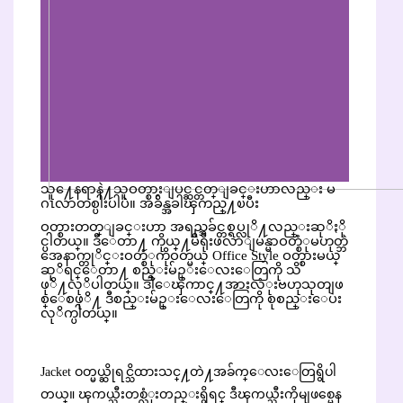
သူ႔ေနရာနဲ႔သူဝတ္စားျပင္ဆင္တတ္ျခင္းဟာလည္း မ
ဂၤလာတစ္ပါးပါပဲ။ အခ်ိန္အခါၾကည္႔ၿပီး
ဝတ္စားတတ္ျခင္းဟာ အရည္အခ်င္တစ္ရပ္လုိ႔လည္းဆုိႏို
င္ပါတယ္။ ဒီေတာ႔ ကိုယ္႔မိရိုးဖလာျမန္မာဝတ္စံုမဟုတ္ဘဲ
အေနာက္တုိင္းဝတ္စံုကိုဝတ္မယ္ Office Style ဝတ္စားမယ္
ဆုိရင္ေတာ႔ စည္းမ်ဥ္းေလးေတြကို သိ
ဖုိ႔လုိပါတယ္။ ဒါေၾကာင္႔အားလံုးဗဟုသုတျဖ
စ္ေစဖုိ႔ ဒီစည္းမ်ဥ္းေလးေတြကို စုစည္းေပး
လုိက္ပါတယ္။
Jacket ဝတ္မယ္ဆိုရင္သိထားသင္႔တဲ႔အခ်က္ေလးေတြရွိပါ
တယ္။ ၾကယ္သီးတစ္လံုးတည္းရွိရင္ ဒီၾကယ္သီးကိုမျဖစ္မေန