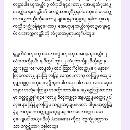
တပ္ထားပါ။ ၾကယ္သီး ၃ လံုးပါရင္ေတာ႔ အေပၚဆံုးနဲ႔ေ
အာက္ဆံုးၾကယ္သီးကို မတပ္ဘဲထားလုိ႔ရပါတယ္။ ဒါေပမဲ႔
အလယ္ၾကယ္သီးကိုေတာ႔ မျဖစ္မေနတပ္ရမွာျဖစ္ပါတယ္။ ၾ
ကယ္သီးႏွစ္လံုးရွိရင္ေတာ႔ အေပၚၾကယ္သီးကိုတပ္ရမွာျဖစ္ၿ
ပီး ေအာက္ၾကယ္သီးကို လံုးဝတပ္စရာမလုိပါဘူး။
ရွပ္အက်ီပဲဝတ္ဝတ္ ဘေလာက္စ္ပဲဝတ္ဝတ္ အေပၚၾကယ္သီး ၂
လံုးထက္ပိုၿပီး မျဖဳတ္ရပါဘူး။ ၂ လံုးထက္ပိုျဖဳတ္မိရင္ န
ည္းနည္းေဟာ႔တဲ႔ထဲပါသြားႏိုင္ပါတယ္တဲ႔။ ျမန္မာေ
တြကေတာ႔ နားဆြဲ လည္ဆြဲ လက္ေကာက္ လက္စြပ္ စသျဖ
င္႔တစ္ဆင္စာ ဝတ္ေလ့ရွိၾကပါတယ္။ ဒါက မဂၤလာအခမ္း
အနား အလွဴေတြမွာ အဝတ္မ်ားတာပါ။ ေန႔စဥ္ထသြားထလာ
မွာ ဝတ္ဆင္မယ္ဆုိရင္ေတာ႔ ဒီလိုတစ္ဆင္စာ အျပည္႔မဝတ္သင္႔ပါ
ဘူး။ နားဆြဲနဲ႔လက္စြပ္ ဆင္တူဆင္ျမန္းတာ ဒါမွမဟုတ္လည္ဆြဲ
နဲ႔ လက္ေကာက္ဆင္တူဆင္ျမန္းတာေလာက္သာ အဆ
င္ေျပပါတယ္။ ဒီလို Accessories ကိုလုိက္ဖက္ရံုဝတ္တာက
သာ ဖက္ရွင္က်တာျဖစ္ပါတယ္။