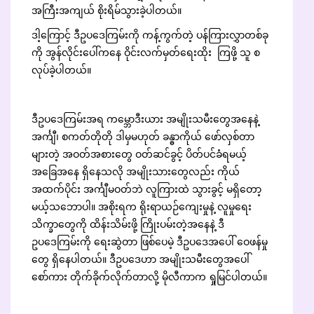
အကြီးအကျယ် စိုးရိမ်သွားခဲ့ပါတယ်။
ဒါ့ကြောင့် ဒီဥပဒေကြမ်းကို ကန့်ကွက်တဲ့ ပန်ကြားလွှာတစ်ခု
ကို အွန်လိုင်းပေါ်ကနေ ဝိုင်းလက်မှတ်ရေးထိုး ကြဖို့ သူ စ
လုပ်ခဲ့ပါတယ်။
ဒီဥပဒေကြမ်းအရ ကမ္ဘောဒီးယား အမျိုးသမီးတွေအနေနဲ့
အင်္ကျီ၊ စကတ်တိုတို ဒါမှမဟုတ် ခန္ဓာကိုယ် ဖော်လှစ်တာ
များတဲ့ အဝတ်အစားတွေ ဝတ်ဆင်ခွင့် ပိတ်ပင်ခံရမယ့်
အခြေအနေ ရှိနေသလို အမျိုးသားတွေလည်း ကိုယ်
အထက်ပိုင်း အင်္ကျီမဝတ်ဘဲ လူကြားထဲ သွားခွင့် မရှိတော့
မယ့်သဘောပါ။ အစိုးရက ရိုးရာယဉ်ကျေးမှုနဲ့ လူမှုရေး
သိက္ခာတွေကို ထိန်းသိမ်းဖို့ ကြိုးပမ်းတဲ့အနေနဲ့ ဒီ
ဥပဒေကြမ်းကို ရေးဆွဲတာ ဖြစ်ပေမဲ့ ဒီဥပဒေအပေါ် ဝေဖန်မှု
တွေ ရှိနေပါတယ်။ ဒီဥပဒေဟာ အမျိုးသမီးတွေအပေါ်
စော်ကား တိုက်ခိုက်လိုက်တာလို့ မိုလီကာက ရှုမြင်ပါတယ်။