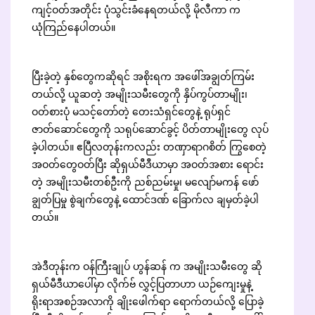
ကျင့်ဝတ်အတိုင်း ပုံသွင်းခံနေရတယ်လို့ မိုလီကာ က
ယုံကြည်နေပါတယ်။
ပြီးခဲ့တဲ့ နှစ်တွေကဆိုရင် အစိုးရက အဖေါ်အချွတ်ကြမ်း
တယ်လို့ ယူဆတဲ့ အမျိုးသမီးတွေကို နှိပ်ကွပ်တာမျိုး၊
ဝတ်စားပုံ မသင့်တော်တဲ့ တေးသံရှင်တွေနဲ့ ရုပ်ရှင်
ဇာတ်ဆောင်တွေကို သရုပ်ဆောင်ခွင့် ပိတ်တာမျိုးတွေ လုပ်
ခဲ့ပါတယ်။ ဧပြီလတုန်းကလည်း တဏှာရာဂစိတ် ကြွစေတဲ့
အဝတ်တွေဝတ်ပြီး ဆိုရှယ်မီဒီယာမှာ အဝတ်အစား ရောင်း
တဲ့ အမျိုးသမီးတစ်ဦးကို ညစ်ညမ်းမှု၊ မလျော်မကန် ဖော်
ချွတ်ပြမှု စွဲချက်တွေနဲ့ ထောင်ဒဏ် ခြောက်လ ချမှတ်ခဲ့ပါ
တယ်။
အဲဒီတုန်းက ဝန်ကြီးချုပ် ဟွန်ဆန် က အမျိုးသမီးတွေ ဆို
ရှယ်မီဒီယာပေါ်မှာ လိုက်ဗ် လွှင့်ပြတာဟာ ယဉ်ကျေးမှုနဲ့
ရိုးရာအစဉ်အလာကို ချိုးဖေါက်ရာ ရောက်တယ်လို့ ပြောခဲ့