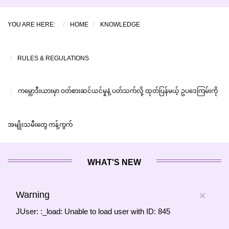
YOU ARE HERE:
HOME
KNOWLEDGE
RULES & REGULATIONS
ကမ္ဘောဒီးယားမှာ ဝတ်စားဆင်ယင်မှုနဲ့ ပတ်သက်လို့ ထုတ်ပြန်မယ့် ဥပဒေကြမ်းကို
အမျိုးသမီးတွေ ကန့်ကွက်
WHAT'S NEW
Warning
×
JUser: :_load: Unable to load user with ID: 845