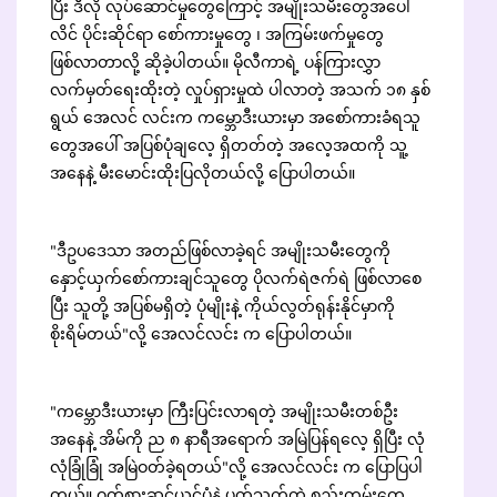
ပြီး ဒီလို လုပ်ဆောင်မှုတွေကြောင့် အမျိုးသမီးတွေအပေါ်
လိင် ပိုင်းဆိုင်ရာ စော်ကားမှုတွေ ၊ အကြမ်းဖက်မှုတွေ
ဖြစ်လာတာလို့ ဆိုခဲ့ပါတယ်။ မိုလီကာရဲ့ ပန်ကြားလွှာ
လက်မှတ်ရေးထိုးတဲ့ လှုပ်ရှားမှုထဲ ပါလာတဲ့ အသက် ၁၈ နှစ်
ရွယ် အေလင် လင်းက ကမ္ဘောဒီးယားမှာ အစော်ကားခံရသူ
တွေအပေါ် အပြစ်ပုံချလေ့ ရှိတတ်တဲ့ အလေ့အထကို သူ့
အနေနဲ့ မီးမောင်းထိုးပြလိုတယ်လို့ ပြောပါတယ်။
"ဒီဥပဒေသာ အတည်ဖြစ်လာခဲ့ရင် အမျိုးသမီးတွေကို
နှောင့်ယှက်စော်ကားချင်သူတွေ ပိုလက်ရဲဇက်ရဲ ဖြစ်လာစေ
ပြီး သူတို့ အပြစ်မရှိတဲ့ ပုံမျိုးနဲ့ ကိုယ်လွတ်ရုန်းနိုင်မှာကို
စိုးရိမ်တယ်"လို့ အေလင်လင်း က ပြောပါတယ်။
"ကမ္ဘောဒီးယားမှာ ကြီးပြင်းလာရတဲ့ အမျိုးသမီးတစ်ဦး
အနေနဲ့ အိမ်ကို ည ၈ နာရီအရောက် အမြဲပြန်ရလေ့ ရှိပြီး လုံ
လုံခြုံခြုံ အမြဲဝတ်ခဲ့ရတယ်"လို့ အေလင်လင်း က ပြောပြပါ