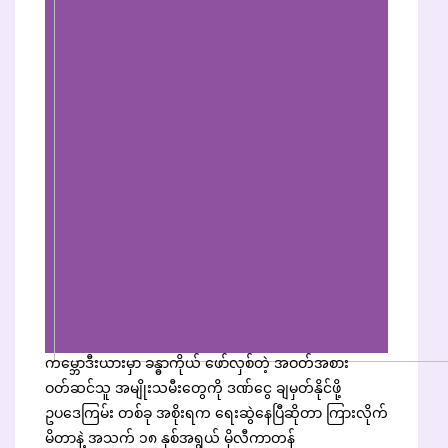
ကမ္ဘောဒီးယားမှာ ခန္ဓာကိုယ် ဖော်လှစ်တဲ့ အဝတ်အစား
ဝတ်ဆင်သူ အမျိုးသမီးတွေကို ဒဏ်ငွေ ချမှတ်နိုင်ဖို့
ဥပဒေကြမ်း တစ်ခု အစိုးရက ရေးဆွဲနေပြီဆိုတာ ကြားလိုက်
မိတာနဲ့ အသက် ၁၈ နှစ်အရွယ် မိုလီကာတန်