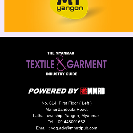
No. 614, First Floor ( Left )
MaharBandoola Road,
Latha Township, Yangon, Myanmar.
Tel ::
09 448001662
Email ::
ydg.adv@mmrdpub.com