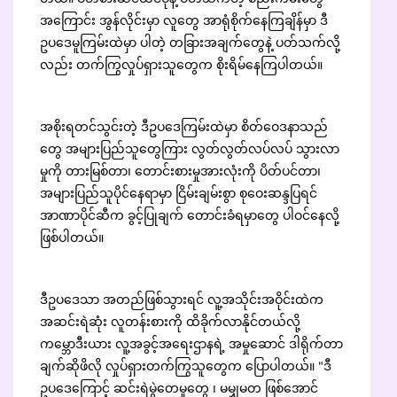
တယ်။ ဝတ်စားဆင်ယင်ပုံနဲ့ ပတ်သက်တဲ့ စည်းကမ်းတွေ
အကြောင်း အွန်လိုင်းမှာ လူတွေ အာရုံစိုက်နေကြချိန်မှာ ဒီ
ဥပဒေမူကြမ်းထဲမှာ ပါတဲ့ တခြားအချက်တွေနဲ့ ပတ်သက်လို့
လည်း တက်ကြွလှုပ်ရှားသူတွေက စိုးရိမ်နေကြပါတယ်။
အစိုးရတင်သွင်းတဲ့ ဒီဥပဒေကြမ်းထဲမှာ စိတ်ဝေဒနာသည်
တွေ အများပြည်သူတွေကြား လွတ်လွတ်လပ်လပ် သွားလာ
မှုကို တားမြစ်တာ၊ တောင်းစားမှုအားလုံးကို ပိတ်ပင်တာ၊
အများပြည်သူပိုင်နေရာမှာ ငြိမ်းချမ်းစွာ စုဝေးဆန္ဒပြရင်
အာဏာပိုင်ဆီက ခွင့်ပြုချက် တောင်းခံရမှာတွေ ပါဝင်နေလို့
ဖြစ်ပါတယ်။
ဒီဥပဒေသာ အတည်ဖြစ်သွားရင် လူ့အသိုင်းအဝိုင်းထဲက
အဆင်းရဲဆုံး လူတန်းစားကို ထိခိုက်လာနိုင်တယ်လို့
ကမ္ဘောဒီးယား လူ့အခွင့်အရေးဌာနရဲ့ အမှုဆောင် ဒါရိုက်တာ
ချက်ဆိုဖိလို လှုပ်ရှားတက်ကြွသူတွေက ပြောပါတယ်။ "ဒီ
ဥပဒေကြောင့် ဆင်းရဲမွဲတေမှုတွေ ၊ မမျှမတ ဖြစ်အောင်