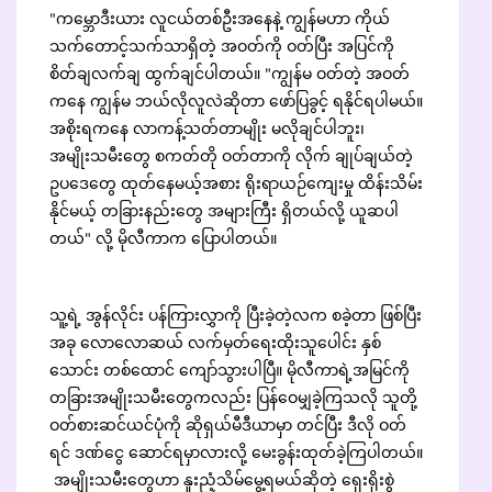
"ကမ္ဘောဒီးယား လူငယ်တစ်ဦးအနေနဲ့ ကျွန်မဟာ ကိုယ်
သက်တောင့်သက်သာရှိတဲ့ အဝတ်ကို ဝတ်ပြီး အပြင်ကို
စိတ်ချလက်ချ ထွက်ချင်ပါတယ်။ "ကျွန်မ ဝတ်တဲ့ အဝတ်
ကနေ ကျွန်မ ဘယ်လိုလူလဲဆိုတာ ဖော်ပြခွင့် ရနိုင်ရပါမယ်။
အစိုးရကနေ လာကန့်သတ်တာမျိုး မလိုချင်ပါဘူး၊
အမျိုးသမီးတွေ စကတ်တို ဝတ်တာကို လိုက် ချုပ်ချယ်တဲ့
ဥပဒေတွေ ထုတ်နေမယ့်အစား ရိုးရာယဉ်ကျေးမှု ထိန်းသိမ်း
နိုင်မယ့် တခြားနည်းတွေ အများကြီး ရှိတယ်လို့ ယူဆပါ
တယ်" လို့ မိုလီကာက ပြောပါတယ်။
သူ့ရဲ့ အွန်လိုင်း ပန်ကြားလွှာကို ပြီးခဲ့တဲ့လက စခဲ့တာ ဖြစ်ပြီး
အခု လောလောဆယ် လက်မှတ်ရေးထိုးသူပေါင်း နှစ်
သောင်း တစ်ထောင် ကျော်သွားပါပြီ။ မိုလီကာရဲ့အမြင်ကို
တခြားအမျိုးသမီးတွေကလည်း ပြန်ဝေမျှခဲ့ကြသလို သူတို့
ဝတ်စားဆင်ယင်ပုံကို ဆိုရှယ်မီဒီယာမှာ တင်ပြီး ဒီလို ဝတ်
ရင် ဒဏ်ငွေ ဆောင်ရမှာလားလို့ မေးခွန်းထုတ်ခဲ့ကြပါတယ်။
အမျိုးသမီးတွေဟာ နူးညံ့သိမ်မွေ့ရမယ်ဆိုတဲ့ ရှေးရိုးစွဲ