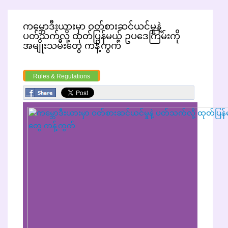
ကမ္ဘောဒီးယားမှာ ဝတ်စားဆင်ယင်မှုနဲ့
ပတ်သက်လို့ ထုတ်ပြန်မယ့် ဥပဒေကြမ်းကို
အမျိုးသမီးတွေ ကန့်ကွက်
Rules & Regulations