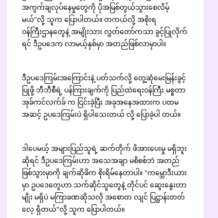
အကွက်ချလုပ်နေမှုတွေကို ပိုအမြစ်တွယ်သွားစေလိမ့်
မယ်"လို့ သူက ပြောပါတယ်။ တကယ်လို့ အစိုးရ
ဝန်ကြီးဌာနတွေနဲ့ အမျိုးသား လွှတ်တော်ကသာ ခွင့်ပြုလိုက်
ရင် ဒီဥပဒေက လာမယ့်နှစ်မှာ အတည်ဖြစ်လာမှာပါ။
ဒီဥပဒေကြမ်းအကြောင်းနဲ့ ပတ်သက်လို့ တွေ့ဆုံမေးမြန်းခွင့်
ပြုဖို့ ဘီဘီစီရဲ့ ပန်ကြားချက်ကို ပြည်ထဲရေးဝန်ကြီး မစ္စတာ
အုခ်ကင်လက်ခ် က ငြင်းခဲ့ပြီး အခုအနေအထားက ပထမ
အဆင့် ဥပဒေကြမ်းပဲ ရှိပါသေးတယ် လို့ ပြောခဲ့ပါ တယ်။
ဒါပေမယ့် အများပြည်သူရဲ့ ဆက်တိုက် ဖိအားပေးမှု မရှိဘူး
ဆိုရင် ဒီဥပဒေကြမ်းဟာ အသေအချာ မစိစစ်ဘဲ အတည်
ဖြစ်သွားမှာကို ချက်ဆိုဖိက စိုးရိမ်နေတာပါ။ "ကမ္ဘောဒီးယား
မှာ ဥပဒေတွေဟာ သက်ဆိုင်သူတွေနဲ့ တိုင်ပင် ဆွေးနွေးတာ
မျိုး မရှိပဲ မကြာခဏဆိုသလို အစောတ လျင် ပြဋ္ဌာန်းတတ်
လေ့ ရှိတယ်"လို့ သူက ပြောပါတယ်။