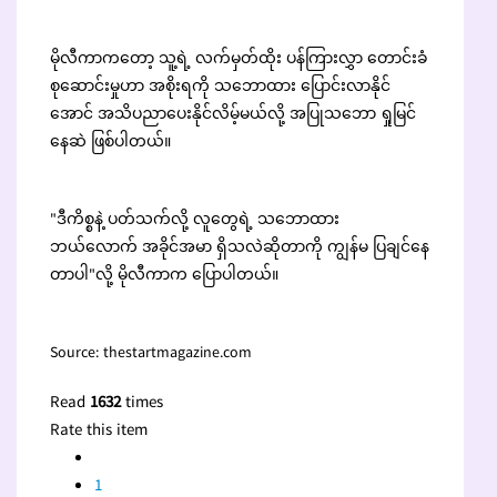
မိုလီကာကတော့ သူ့ရဲ့ လက်မှတ်ထိုး ပန်ကြားလွှာ တောင်းခံ
စုဆောင်းမှုဟာ အစိုးရကို သဘောထား ပြောင်းလာနိုင်
အောင် အသိပညာပေးနိုင်လိမ့်မယ်လို့ အပြုသဘော ရှုမြင်
နေဆဲ ဖြစ်ပါတယ်။
"ဒီကိစ္စနဲ့ ပတ်သက်လို့ လူတွေရဲ့ သဘောထား
ဘယ်လောက် အခိုင်အမာ ရှိသလဲဆိုတာကို ကျွန်မ ပြချင်နေ
တာပါ"လို့ မိုလီကာက ပြောပါတယ်။
Source: thestartmagazine.com
Read
1632
times
Rate this item
1