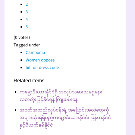
2
3
4
5
(0 votes)
Tagged under
Cambodia
Women oppose
bill on dress code
Related items
ကမ္ဘောဒီးယားနိုင်ငံရှိ အလုပ်သမားသမဂ္ဂများ
လစာတိုးမြှင့်နိုင်ရန် ကြိုးပမ်းနေ
အဝတ်အထည်လုပ်ငန်းရဲ့ အပြောင်းအလဲတွေကို
အများဆုံးရရှိမည့်ကမ္ဘောဒီးယားနိုင်ငံ၊ မြန်မာနိုင်ငံ
နှင့်ဗီယက်နမ်နိုင်ငံ