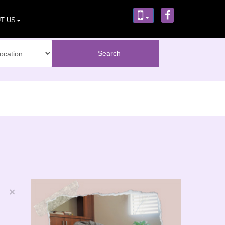
T US
×