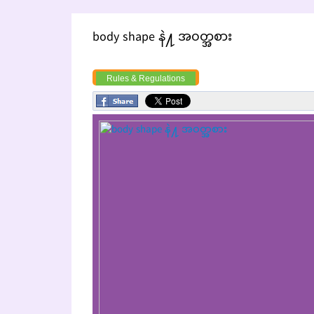
body shape နဲ႔ အ၀တ္အစား
Rules & Regulations