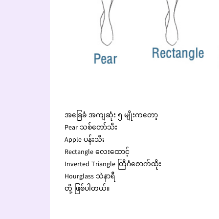
အခြေခံ အကျဆုံး ၅ မျိုးကတော့
Pear သစ်တော်သီး
Apple ပန်းသီး
Rectangle လေးထောင့်
Inverted Triangle တြိဂံဇောက်ထိုး
Hourglass သဲနာရီ
တို့ ဖြစ်ပါတယ်။