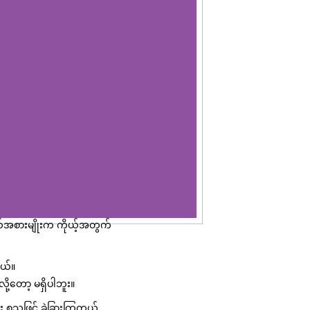
်အစားမျိုးက ကိုယ့်အတွက်
တယ်။
ု့တော့ မရှိပါဘူး။
ိုး စသဖြင့် ခွဲခြားကြတယ်