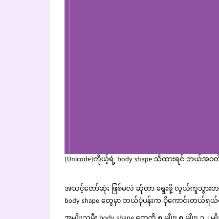
(Unicode)ကိုယ့်ရဲ့ body shape သိထားရင် ဘယ်အဝတ
အသင့်တော်ဆုံး ဖြစ်မလဲ ဆိုတာ ရွေးဖို့ လွယ်ကူသွား
body shape တွေမှာ ဘယ်ပုံပန်းက ပိုကောင်းတယ်ရယ်လိ
အမျိုးသမီး body shape တွေကို ၅ မျိုး၊ ၈ မျိုး၊ ၁၂ မျ