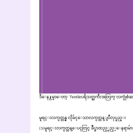
ဒီေန႔မွာေတာ့ Textileပရိသတ္ႀကီးအတြက္ လက္ပုံစံဆ
မူရင္းလက္ပတ္တန္မွ လိုခ်င္ေသာလက္ပတ္တန္ျပဳလုပ္နည္း
(၁)မူရင္းလက္ပတ္တန္ေပၚတြင္ ခ်ဳပ္စာထည့္မည့္ေနရာမ်ား