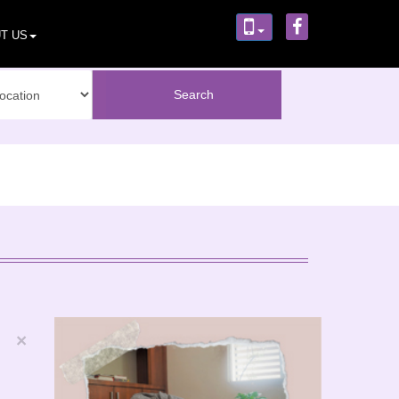
T US
×