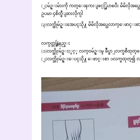
(၂)မ်ဥ္းမ်ားကို ကတ္ေၾကးျဖင့္ခြဲဟၿပီး မိမိလိုအပ္သေ
ဥပမာ-၄စိတ္စီျခားလိုက္ပါ
(၃)လက္အိုမ်ဥ္းအေပၚသို႔ မိမိလိုအပ္သေလာက္ေဖာင္
လက္ပတ္တန္ဆြဲနည္း
(၁)လက္အိုးမ်ဥ္းႏွင့္ လက္ဝမ်ဥ္းမွ ခ်ဳပ္စာ၂လက္မစီထုတ
(၂)လက္အိုးမ်ဥ္းေပၚသို႔ ေဖာင္းစာ ၁လက္မထုတ္၍ လက္အ