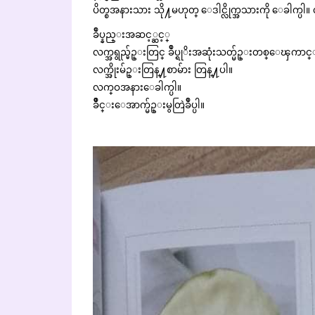
ပိတ္စအနားသား သို႔မဟုတ္ ေဒါင္လိုက္အသားကို ေခါက္ပါ
ခ်ဳပ္နည္းအဆင့္ဆင့္
လက္အရွည္မ်ဥ္းတြင္ ခ်ဳပ္ရုိးအဆုံးသတ္မ်ဥ္းတစ္ေၾကာင္း
လက္အိုးမ်ဥ္းတြန္႔စာမ်ား တြန္႔ပါ။
လက္ဝအနားေခါက္ပါ။
ခ်ဳိင္းေအာက္မ်ဥ္းမွတြဲခ်ဳပ္ပါ။