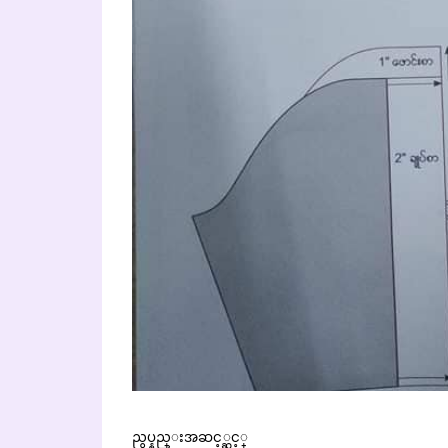
ညွပ္နည္းအဆင့္ဆင့္