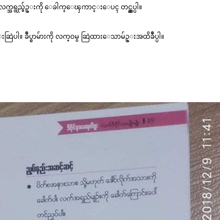
။ လက္အရွည္မ်ဥ္းကို ေခါက္ေၾကာင္းေပၚ တင္ညွပ္ပါ။
ဆြဲပါ။ ခ်ဳပ္စာမ်ားကို လက္ဝမွ ဆြဲထားေသာမ်ဥ္းအထိခ်ဳပ္ပါ။