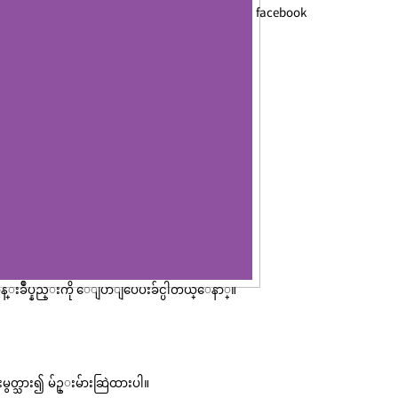
facebook
န္းခ်ဳပ္နည္းကို ေျပာျပေပးခ်င္ပါတယ္ေနာ္။
မွတ္သား၍ မ်ဥ္းမ်ားဆြဲထားပါ။