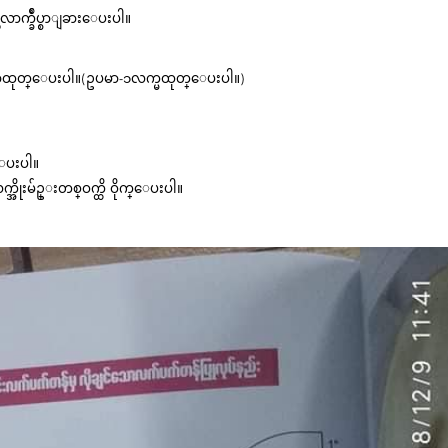
လာက္ခ်ဳပ္စာျခားေပးပါ။
းစာထုတ္ေပးပါ။(ဥပမာ-၁လက္မထုတ္ေပးပါ။)
္ေပးပါ။
ိုးမ်ဥ္းတစ္ဝက္ထိ ဝိုက္ေပးပါ။