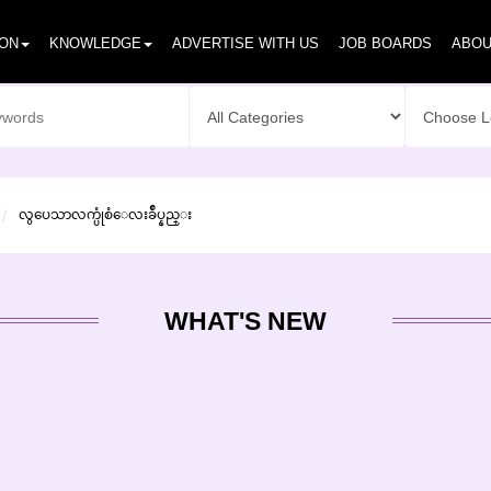
ION
KNOWLEDGE
ADVERTISE WITH US
JOB BOARDS
ABOU
လွပေသာလက္ပုံစံေလးခ်ဳပ္နည္း
WHAT'S NEW