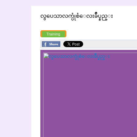
လွပေသာလက္ပုံစံေလးခ်ဳပ္နည္း
Training