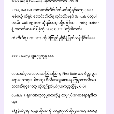
Tracksuit နဲ့ Converse ဖိနပ်ကိုဝတ်သင့်ပါတယ်။
Pizza, Hot Pot အစားတစ်လိုင်းဒိတ်မယ်ဆိုရင်တော့ Causal
ဖြစ်မယ့် တီရှပ် ဘောင်းဘီတိုနဲ့ ကွင်းထိုးဖိနပ် Sandals ပဲလိုပါ
တယ်။ Walking Date ဆိုရင်တော့ မရှိမဖြစ်က Running Trainer
နဲ့ အထက်မှာဖော်ပြခဲ့တဲ့ Basic Outfit ပဲလိုပါတယ်။
ကဲ ကိုယ်ရဲ့First Date ကိုယုံကြည်မှုရှိရှိနဲ့ဖြတ်သန်းနိုင်ပါစေ။
<<< Zawgyi ျဖင့္ဖတ္ရန္ >>>
ေယာက်္ားေလးေတြအတြက္ First Date ဟာ စိတ္လႈပ္ရွား
စရာေကာင္းပါတယ္။ ဒီလိုအေျခအေနေတြမွာဘာလိုအပ္
သလဲဆိုရင္ေတာ့ ကိုယ့္ကိုယ္ကိုယံုၾကည္မႈရွိဖို႔ပါပဲ။
Confident ရွိေအာင္ဘာလုပ္ရမလဲလို႕ ထပ္ျပီးေမးစရာရွိပါတ
ယ္။
အဲ႔ဒီ့ယံုၾကည္မႈဆိုတာကို ဘယ္ကရမလဲဆိုရင္ေတာ့ အဝတ္