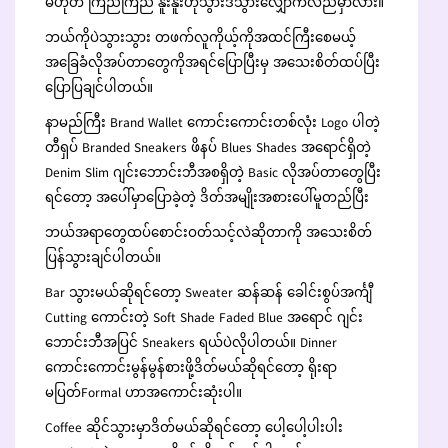
မဟုတ် ကြည်ကြည် နူးနူးဟိုသွားဒီသွားလျှောက်လည်မှာလား။
ဘယ်ကိုပဲသွားသွား တဖက်လူကိုယ့်ကိုအထင်ကြီးစေမယ့်
အခြေခံလိုအပ်တာတွေကိုအရင်ပြောပြီးမှ အသေးစိတ်ထပ်ပြီး
ပြောပြချင်ပါတယ်။
နာမည်ကြီး Brand Wallet ကောင်းကောင်းတစ်လုံး Logo ပါတဲ့
တီရှပ် Branded Sneakers ဖိနပ် Blues Shades အရောင်ရှိတဲ့
Denim Slim ဂျင်းဘောင်းဘီအစရှိတဲ့ Basic လိုအပ်တာတွေပြီး
ရင်တော့ အပေါ်မှာပြောခဲ့တဲ့ ဒိတ်အမျိုးအစားပေါ်မူတည်ပြီး
ဘယ်အရာတွေထပ်စောင်းဝတ်သင့်လဲဆိုတာကို အသေးစိတ်
ပြန်သွားချင်ပါတယ်။
Bar သွားမယ်ဆိုရင်တော့ Sweater ဆန်ဆန် ခေါင်းစွပ်အင်္ကျီ
Cutting ကောင်းတဲ့ Soft Shade Faded Blue အရောင် ဂျင်း
ဘောင်းဘီအပြင် Sneakers ရယ်ပဲလိုပါတယ်။ Dinner
ကောင်းကောင်းမွန်မွန်စားဖို့ဒိတ်မယ်ဆိုရင်တော့ ရိုးရာ
မပြတ်Formal ဟာအကောင်းဆုံးပါ။
Coffee ဆိုင်သွားမှာဒိတ်မယ်ဆိုရင်တော့ ပေါ့ပေါ့ပါးပါး