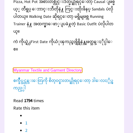
Pizza, Hot Pot အစားတစ္လိုင္းဒိတ္မယ္ဆိုရင္ေတာ့ Causal ျဖစ္မ
ယ့္ တီရွပ္ ေဘာင္းဘီတိုနဲ႔ ကြင္းထိုးဖိနပ္ Sandals ပဲလို
ပါတယ္။ Walking Date ဆိုရင္ေတာ့ မရွိမျဖစ္က Running
Trainer နဲ႔ အထက္မွာေဖာ္ျပခဲ႔တဲ့ Basic Outfit ပဲလိုပါတ
ယ္။
ကဲ ကိုယ္ရဲ႕First Date ကိုယံုၾကည္မႈရွိရွိနဲ႔ျဖတ္သန္းႏိုင္ပါေ
စ။
Myanmar Textile and Garment Directory
စက္ခ်ဳပ္သင္တန္းေတြကို စိတ္ဝင္စားတယ္ဆိုရင္ေတာ့ ဒါေလးႏွိပ္ၾ
ကည့္ပါ
Read
1794
times
Rate this item
1
2