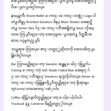
အေျခခံလိုအပ္တာေတြကိုအရင္ေျပာျပီးမွ အေသးစိတ္ထပ္ျ
ပီးေျပာျပခ်င္ပါတယ္။
နာမည္ၾကီး Brand Wallet ေကာင္းေကာင္းတစ္လံုး Logo ပါ
တဲ႔တီရွပ္ Branded Sneakers ဖိနပ္ Blues Shades အေရာင္ရွိ
တဲ႔ Denim Slim ဂ်င္းေဘာင္းဘီအစရွိတဲ႔ Basic လိုအပ္
တာေတြျပီးရင္ေတာ့ အေပၚမွာေျပာခဲ့တဲ႔ ဒိတ္အမ်ိဳးအ
စားေပၚမူတည္ျပီး
ဘယ္အရာေတြထပ္ေစာင္းဝတ္သင့္လဲဆိုတာကို အေသးစိတ္ျပ
န္သြားခ်င္ပါတယ္။
Bar သြားမယ္ဆိုရင္ေတာ့ Sweater ဆန္ဆန္ ေခါင္းစြပ္အက်ႌ
Cutting ေကာင္းတဲ့ Soft Shade Faded Blue အေရာင္ ဂ်
င္းေဘာင္းဘီအျပင္ Sneakers ရယ္ပဲလိုပါတယ္။ Dinner ေ
ကာင္းေကာင္းမြန္မြန္စားဖို႕ဒိတ္မယ္ဆိုရင္ေတာ့ ရိုးရာမျပ
တ္Formal ဟာအေကာင္းဆံုးပါ။
Coffee ဆိုင္သြားမွာဒိတ္မယ္ဆိုရင္ေတာ့ ေပါ့ေပါ့ပါးပါး
Tracksuit နဲ႔ Converse ဖိနပ္ကိုဝတ္သင့္ပါတယ္။