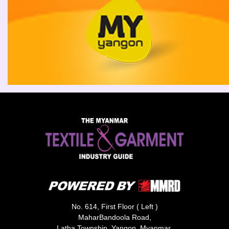
No. 614, First Floor ( Left )
MaharBandoola Road,
Latha Township, Yangon, Myanmar.