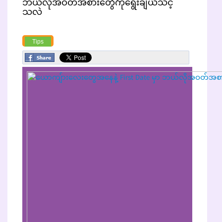
ဘယ်လိုအဝတ်အစားတွေကိုရွေးချယ်သင့်
သလဲ
Tips