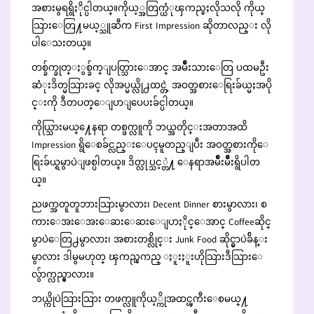
အစားမွရရွိႏိုင္ပါတယ္။ကိုယ့္အတြက္ယံုၾကည္မႈလိုသလို ကိုယ္
သြားေတြ႔မယ့္သူဆီက First Impression ဆိုတာလည္း လို
ပါေသးတယ္။
တစ္ခ်က္ခုတ္ႏွစ္ခ်က္ျပတ္သြားေအာင္ အမ်ိဳးသားေတြ ပထမဦး
ဆံုးဒိတ္မသြားခင္ လိုအပ္မယ္လို႕ထင္တဲ့ အဝတ္အစားေရြးခ်ယ္မႈအပို
င္းကို ဒီတပတ္ေျပာျပေပးခ်င္ပါတယ္။
ကိုယ္သြားမယ္႔ေနရာ တစ္ဖက္လူကို ဘယ္အတိုင္းအတာအထိ
Impression ရွိေစခ်င္လည္းေပၚမူတည္ျပီး အဝတ္အစားကိုေ
ရြးခ်ယ္ရမွာပဲျဖစ္ပါတယ္။ ဒိတ္လုပ္သင့္တဲ႔ ေနရာအမ်ိဳးမ်ိဳးရွိပါတ
ယ္။
ညဖက္အတူတူဘားသြားမွာလား၊ Decent Dinner စားမွာလား၊ စ
ကားေအးေအးေဆးေဆးေျပာႏိုင္ေအာင္ Coffeeဆိုင္
မွာပဲေတြ႕မွာလား၊ အစားတစ္လိုင္း Junk Food ဆိုင္မွာပဲခ်ိန္း
မွာလား ဒါမွမဟုတ္ ၾကည္ၾကည္ ႏူးႏူးဟိုသြားဒီသြားေ
လွ်ာက္လည္မွာလား။
ဘယ္ကိုပဲသြားသြား တဖက္လူကိုယ့္ကိုအထင္ၾကီးေစမယ္႔