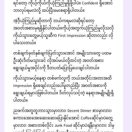
ရင်တော့ ကိုယ့်ကိုယ်ကိုယုံကြည်မှုရှိဖို့ပါပဲ။ Confident ရှိအောင်
ဘာလုပ်ရမလဲလို့ ထပ်ပြီးမေးစရာရှိပါတယ်။
အဲ့ဒီ့ယုံကြည်မှုဆိုတာကို ဘယ်ကရမလဲဆိုရင်တော့
အဝတ်အစားမှရရှိနိုင်ပါတယ်။ကိုယ့်အတွက်ယုံကြည်မှုလိုသလို
ကိုယ်သွားတွေ့မယ့်သူဆီက First Impression ဆိုတာလည်း လို
ပါသေးတယ်။
တစ်ချက်ခုတ်နှစ်ချက်ပြတ်သွားအောင် အမျိုးသားတွေ ပထမ
ဦးဆုံးဒိတ်မသွားခင် လိုအပ်မယ်လို့ထင်တဲ့ အဝတ်အစား
ရွေးချယ်မှုအပိုင်းကို ဒီတပတ်ပြောပြပေးချင်ပါတယ်။
ကိုယ်သွားမယ့်နေရာ တစ်ဖက်လူကို ဘယ်အတိုင်းအတာအထိ
Impression ရှိစေချင်လည်းပေါ်မူတည်ပြီး အဝတ်အစားကို
ရွေးချယ်ရမှာပဲဖြစ်ပါတယ်။ ဒိတ်လုပ်သင့်တဲ့ နေရာအမျိုးမျိုးရှိ
ပါတယ်။
ညဖက်အတူတူဘားသွားမှာလား၊ Decent Dinner စားမှာလား၊
စကားအေးအေးဆေးဆေးပြောနိုင်အောင် Coffeeဆိုင်မှာပဲတွေ့
မှာလား၊ အစားတစ်လိုင်း Junk Food ဆိုင်မှာပဲချိန်းမှာလား ဒါမှ