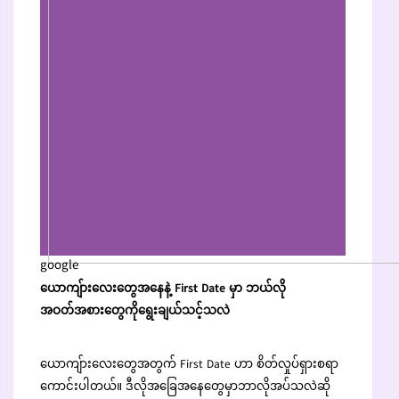
google
ယောကျ်ားလေးတွေအနေနဲ့ First Date မှာ ဘယ်လို
အဝတ်အစားတွေကိုရွေးချယ်သင့်သလဲ
ယောကျ်ားလေးတွေအတွက် First Date ဟာ စိတ်လှုပ်ရှားစရာ
ကောင်းပါတယ်။ ဒီလိုအခြေအနေတွေမှာဘာလိုအပ်သလဲဆို