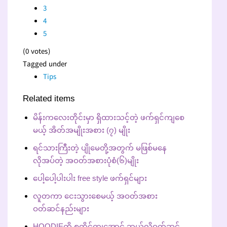
3
4
5
(0 votes)
Tagged under
Tips
Related items
မိန်းကလေးတိုင်းမှာ ရှိထားသင့်တဲ့ ဖက်ရှင်ကျစေ
မယ့် အိတ်အမျိုးအစား (၇) မျိုး
ရင်သားကြီးတဲ့ ပျိုမေတို့အတွက် မဖြစ်မနေ
လိုအပ်တဲ့ အဝတ်အစားပုံစံ(၆)မျိုး
ပေါ့ပေါ့ပါးပါး free style ဖက်ရှင်များ
လူတကာ ငေးသွားစေမယ့် အဝတ်အစား
ဝတ်ဆင်နည်းများ
HOODIEကို စတိုင်ကျအောင် ဘယ်လိုဝတ်ဆင်