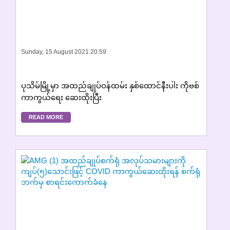
Sunday, 15 August 2021 20:59
ပုသိမ်မြို့မှာ အထည်ချုပ်ဝန်ထမ်း နှစ်ထောင်နီးပါး ကိုဗစ်
ကာကွယ်ရေး ဆေးထိုးပြီး
READ MORE