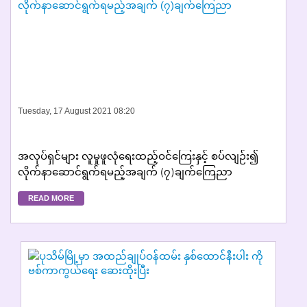
Tuesday, 17 August 2021 08:20
အလုပ်ရှင်များ လူမှုဖူလုံရေးထည့်ဝင်ကြေးနှင့် စပ်လျဉ်း၍
လိုက်နာဆောင်ရွက်ရမည့်အချက် (၇)ချက်ကြေညာ
READ MORE