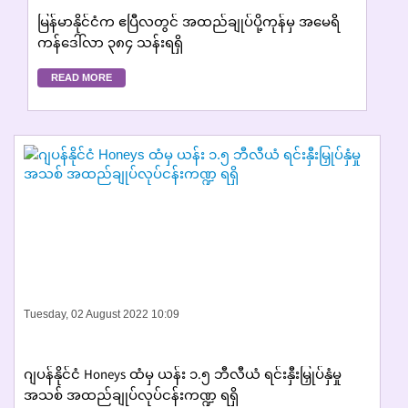
မြန်မာနိုင်ငံက ဧပြီလတွင် အထည်ချုပ်ပို့ကုန်မှ အမေရိ
ကန်ဒေါ်လာ ၃၈၄ သန်းရရှိ
READ MORE
Tuesday, 02 August 2022 10:09
ဂျပန်နိုင်ငံ Honeys ထံမှ ယန်း ၁.၅ ဘီလီယံ ရင်းနှီးမြှုပ်နှံမှု
အသစ် အထည်ချုပ်လုပ်ငန်းကဏ္ဍ ရရှိ