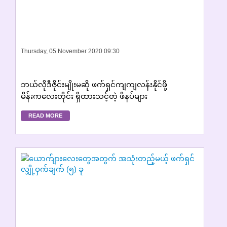
Thursday, 05 November 2020 09:30
ဘယ်လိုဒီဇိုင်းမျိုးမဆို ဖက်ရှင်ကျကျလန်းနိုင်ဖို့
မိန်းကလေးတိုင်း ရှိထားသင့်တဲ့ ဖိနပ်များ
READ MORE