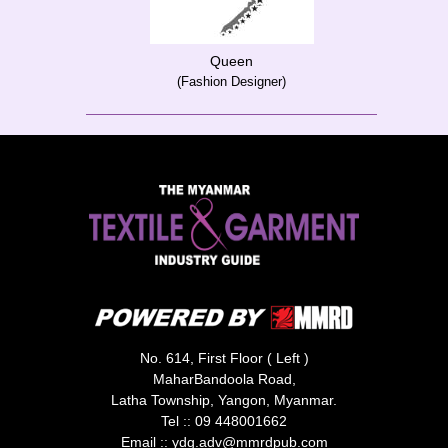
Queen
(Fashion Designer)
No. 614, First Floor ( Left )
MaharBandoola Road,
Latha Township, Yangon, Myanmar.
Tel ::
09 448001662
Email ::
ydg.adv@mmrdpub.com