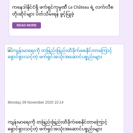
ကနေဒါနိုင်ငံရှိ ဖက်ရှင်ကုမ္ပဏီ Le Château ရဲ့ လက်လီစ
တိုးဆိုင်များ ပိတ်သိမ်းရန် ခွင့်ပြုခဲ့
READ MORE
Monday, 09 November 2020 10:14
ကျန်းမာရေးကို တဖြည်းဖြည်းထိခိုက်စေနိုင်တာကြောင့်
ရှောင်ရှားသင့်တဲ့ ဖက်ရှင်အသုံးအဆောင်ပစ္စည်းများ