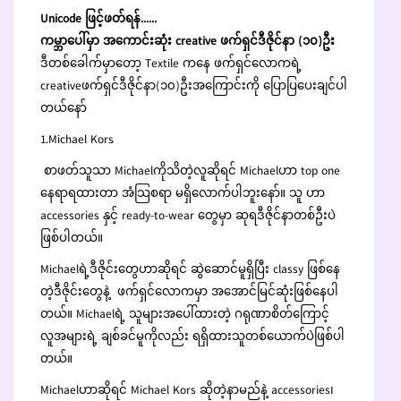
Unicode ဖြင့်ဖတ်ရန်......
ကမ္ဘာပေါ်မှာ အကောင်းဆုံး creative ဖက်ရှင်ဒီဇိုင်နာ (၁၀)ဦး
ဒီတစ်ခေါက်မှာတော့ Textile ကနေ ဖက်ရှင်လောကရဲ့
creativeဖက်ရှင်ဒီဇိုင်နာ(၁၀)ဦးအကြောင်းကို ပြောပြပေးချင်ပါ
တယ်နော်
1.Michael Kors
စာဖတ်သူသာ Michaelကိုသိတဲ့လူဆိုရင် Michaelဟာ top one
နေရာရထားတာ အံသြစရာ မရှိလောက်ပါဘူးနော်။ သူ ဟာ
accessories နှင့် ready-to-wear တွေမှာ ဆုရဒီဇိုင်နာတစ်ဦးပဲ
ဖြစ်ပါတယ်။
Michaelရဲ့ဒီဇိုင်းတွေဟာဆိုရင် ဆွဲဆောင်မူရှိပြီး classy ဖြစ်နေ
တဲ့ဒီဇိုင်းတွေနဲ့ ဖက်ရှင်လောကမှာ အအောင်မြင်ဆုံးဖြစ်နေပါ
တယ်။ Michaelရဲ့ သူများအပေါ်ထားတဲ့ ဂရုဏာစိတ်ကြောင့်
လူအများရဲ့ ချစ်ခင်မူကိုလည်း ရရှိထားသူတစ်ယောက်ပဲဖြစ်ပါ
တယ်။
Michaelဟာဆိုရင် Michael Kors ဆိုတဲ့နာမည်နဲ့ accessories၊