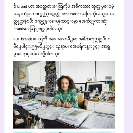
ဒီ brand ဟာ အဝတ္အစားေတြကိုပဲ အဓိကထား ထုတ္လုပ္ေပမဲ့
ေနာက္ပိုင္း ဖက္ရွင္နဲ႔ပတ္သတ္တဲ့ accessoriesေတြကိုလည္း ထု
တ္လုပ္လာခဲ့ၿပီး ဖက္ရွင္လမ္းေၾကာင္းမွာ အေက်ာ္ၾကားဆုံး
brandsေတြျဖစ္လာခဲ့ပါတယ္။
VDF brandsေတြကို New Yorkၿမိဳ႕မွာ အဓိကထုတ္လုပ္ၿပီး ၿ
မိဳ႕ေပါင္း၅၅ၿမိဳ႕ႏွင့္ ဥေရာပ၊ အေမရိကန္ႏွင့္ အာရွ
မွာေရာင္းခ်လ်က္ရွိပါတယ္။