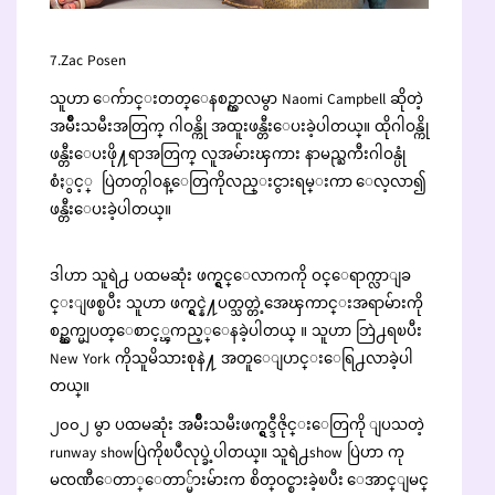
7.Zac Posen
သူဟာ ေက်ာင္းတတ္ေနစဥ္ကာလမွာ Naomi Campbell ဆိုတဲ့
အမ်ဳိးသမီးအတြက္ ဂါဝန္ကို အထူးဖန္တီးေပးခဲ့ပါတယ္။ ထိုဂါဝန္ကို
ဖန္တီးေပးဖို႔ရာအတြက္ လူအမ်ားၾကား နာမည္ႀကီးဂါဝန္ပုံ
စံႏွင့္ ပြဲတတ္ဂါဝန္ေတြကိုလည္းငွားရမ္းကာ ေလ့လာ၍
ဖန္တီးေပးခဲ့ပါတယ္။
ဒါဟာ သူရဲ႕ ပထမဆုံး ဖက္ရွင္ေလာကကို ဝင္ေရာက္လာျခ
င္းျဖစ္ၿပီး သူဟာ ဖက္ရွင္နဲ႔ပတ္သတ္တဲ့အေၾကာင္းအရာမ်ားကို
စဥ္ဆက္မျပတ္ေစာင့္ၾကည့္ေနခဲ့ပါတယ္ ။ သူဟာ ဘြဲ႕ရၿပီး
New York ကိုသူမိသားစုနဲ႔ အတူေျပာင္းေရြ႕လာခဲ့ပါ
တယ္။
၂၀၀၂ မွာ ပထမဆုံး အမ်ဳိးသမီးဖက္ရွင္ဒီဇိုင္းေတြကို ျပသတဲ့
runway showပြဲကိုၿပဳလုပ္ခဲ့ပါတယ္။ သူရဲ႕show ပြဲဟာ ကု
မၸဏီေတာ္ေတာ္မ်ားမ်ားက စိတ္ဝင္စားခဲ့ၿပီး ေအာင္ျမင္