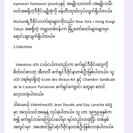
eyewear၊ footwear၊ jewelryနှင့် အမျိုးသားဝတ် ၊အမျိုးသမီး
ဝတ်အစရှိတဲ့ဒီဇိုင်းမျိုးစုံကို ဖန်တီးထုတ်လုပ်လျက်ရှိပါတယ်။
Michaelရဲ့ဒီဇိုင်းလက်ရာများကိုလည်း New York ၊ Hong Kong၊
Tokyo အစရှိတဲ့ ကမ္ဘာတစ်ဝန်းက မြို့တော်တော်များများမှာ
ရောင်းချလျက်ရှိပါတယ်။
2.Valentino
Valentino ဟာ ငယ်ငယ်ကတည်းက ဖက်ရှင်ဒီဇိုင်းတွေကို
စိတ်ဝင်စားတဲ့ အီတလီ ဖက်ရှင်ဒီဇိုင်နာတစ်ဦးဖြစ်ပါတယ်။ သူ
ဟာ ပဲရစ်မှာရှိတဲ့ Ecole des Beaux-Art နှင့် Chambre Syndicale
de la Couture Parisenne ဖက်ရှင်ကျောင်း တွေမှာ စတင်
လေ့လာခဲ့ပါတယ်။
ဒါပေမယ့် Valentinoဟာ Jean Dessès and Guy Laroche တွေ
မှာ အလုပ်သင်အနေနဲ့ လုပ်ခဲ့ပါတယ်။ သူ ဟာ ၁၉၅၉ခုနှစ်က
စ၍ ဖက်ရှင်လမ်းကြောင်းပေါ်မှာ ရပ်တည်လာခဲ့ပြီး တစ်နှစ်
အတွင်းမှာ အအောင်မြင်ဆုံးဒီဇိုင်နာတစ်ဦးဖြစ်လာခဲ့ပါတယ်။