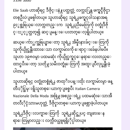
3.Elie Saab
Elie Saab ဟာဆိုရင္ ဒီဇိုင္းနဲ႔ပတ္သတ္တဲ့ လက္ဘႏြန္က ဖက္ရွင္ဒီဇိုင္နာ
တစ္ဦးပဲျဖစ္ပါတယ္။ သူဟာဆိုရင္ သူရဲ႕ဖက္ရွင္ဝါသနာအရ
၉ႏွစ္အရြယ္ေလာက္ကတည္းက သူရဲ႕ညီမေတြကို ဝတ္စုံဒီဇို
င္းႏွင့္ပတ္သတ္၍ ဆင္ျမန္းေပးတတ္ေလ့ရွိပါတယ္။
ဆယ္ေက်ာ္သက္အရြယ္မွာေတာ့ သူရဲ႕ အိမ္နီးနားခ်င္းေတြကို
သူကိုယ္ပိုင္ဖန္တီးထားေသာ လက္ရာမ်ားကို ေရာင္းခ်ေနပါၿပီ။
သူဟာ ၁၉၈၀မွာ ပထမဆုံး ကိုယ္ပိုင္ဖက္ရွင္ေနရာေလးတည္ေ
ထာင္ၿပီးေတာ့ သတို႔သမီးဝတ္စုံေတြကို အထူးျပဳလုပ္ဖန္တီးခဲ့
ပါတယ္။
သူဟာဆိုရင္ ဝတ္စုံတစ္စုံရဲ႕ ဇာထုိး၊ပန္းထိုး လက္ရာမ်ားမွာ ဖန္
တီးႏိုင္စြမ္းရွိသူတစ္ေယာက္ျဖစ္ၿပီး Italian Camera
Nazionale Della Moda အဖြဲ႔အစည္းရဲ႕ ပထမဆုံးေသာအီ
တလီႏိုင္ငံသားမဟုတ္တဲ့ ဒီဇိုင္နာတစ္ေယာက္ျဖစ္လာခဲ့ပါတယ္။
သူရဲ႕ဒီဇိုင္းလက္ရာေတြကို သူရဲ႕ဆိုင္အျပင္ တျခားေန
ရာေတြမွာလည္း လက္လီဝယ္ယူရရွိႏိုင္ပါတယ္။