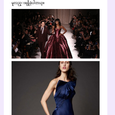
မူလည္းရရွိခဲ့ပါတယ္။