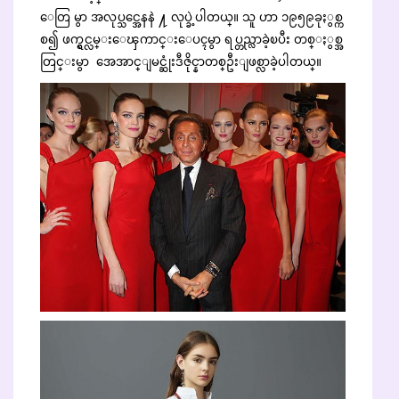
ေတြ မွာ အလုပ္သင္အေနနဲ ႔ လုပ္ခဲ့ပါတယ္။ သူ ဟာ ၁၉၅၉ခုႏွစ္က
စ၍ ဖက္ရွင္လမ္းေၾကာင္းေပၚမွာ ရပ္တည္လာခဲ့ၿပီး တစ္ႏွစ္အ
တြင္းမွာ အေအာင္ျမင္ဆုံးဒီဇိုင္နာတစ္ဦးျဖစ္လာခဲ့ပါတယ္။