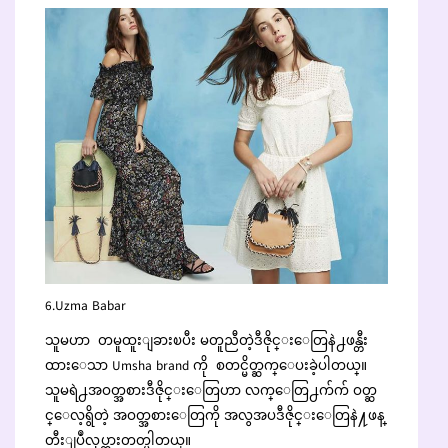
6.Uzma Babar
သူမဟာ တမူထူးျခားၿပီး မတူညီတဲ့ဒီဇိုင္းေတြနဲ႕ဖန္တီး
ထားေသာ Umsha brand ကို စတင္မိတ္ဆက္ေပးခဲ့ပါတယ္။
သူမရဲ႕အဝတ္အစားဒီဇိုင္းေတြဟာ လက္ေတြ႕က်က် ဝတ္ဆ
င္ေလ့ရွိတဲ့ အဝတ္အစားေတြကို အလွအပဒီဇိုင္းေတြနဲ႔ဖန္
တီးျပဳလုပ္ထားတတ္ပါတယ္။