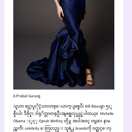
8.Prabal Gurung
သူဟာ စင္ကာပူႏိုင္ငံသားတစ္ေယာက္ျဖစ္ၿပီး Bill Blassမွာ ၅ႏွ
စ္နီးပါး ဒီဇိုင္နာ ဒါရုိက္တာတစ္ဦးအျဖစ္အလုပ္လုပ္ခဲ့ပါတယ္။ Michelle
Obama ႏွင့္ Oprah Winfrey တို႔ အပါအဝင္ တျခား နာမ
ည္ႀကီး celebrity ေတြလည္း သူရဲ႕ brandsကို ဝတ္ဆင္ေလ့