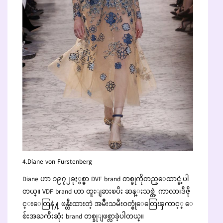
4.Diane von Furstenberg
Diane ဟာ ၁၉၇၂ခုႏွစ္မွာ DVF brand တစ္ခုကိုတည္ေထာင္ခဲ့ပါ
တယ္။ VDF brand ဟာ ထူးျခားၿပီး ဆန္းသစ္တဲ့ ကာလာ၊ဒီဇို
င္းေတြနဲ႔ ဖန္တီးထားတဲ့ အမ်ဳိးသမီးဝတ္စုံေတြေၾကာင့္ ေ
စ်းအႀကီးဆုံး brand တစ္ခုျဖစ္လာခဲ့ပါတယ္။