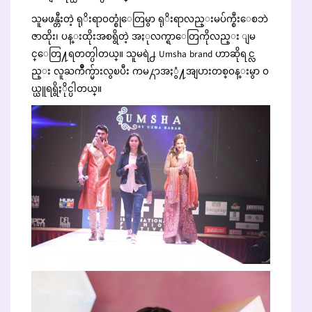
သူမဖန္တီးတဲ့ ရုိးရာဝတ္စုံေတြမွာ ရုိးရာလည္းမပ်က္စီးေစဘဲ
ဇာထိုး၊ ပန္းထိုးအစရွိတဲ့ အႏုလက္ရာေတြကိုလည္း ျမ
င္ေတြ႔ရတတ္ပါတယ္။ သူမရဲ႕ Umsha brand ဟာဆိုရင္လ
ည္း လူႀကိဳက္မ်ားလွၿပီး ကမ႓ာအႏွံ႔အျပားတစ္ဝန္းမွာ ဝ
ယ္ယူရရွိႏိုင္ပါတယ္။