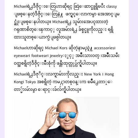
Michaelရဲ႕ဒီဇိုင္းေတြဟာဆိုရင္ ဆြဲေဆာင္မူရွိၿပီး classy
ျဖစ္ေနတဲ့ဒီဇိုင္းေတြနဲ႔ ဖက္ရွင္ေလာကမွာ အေအာင္ျမ
င္ဆုံးျဖစ္ေနပါတယ္။ Michaelရဲ႕ သူမ်ားအေပၚထားတဲ့
ဂရုဏာစိတ္ေၾကာင့္ လူအမ်ားရဲ႕ ခ်စ္ခင္မူကိုလည္း ရရွိ
ထားသူတစ္ေယာက္ပဲျဖစ္ပါတယ္။
Michaelဟာဆိုရင္ Michael Kors ဆိုတဲ့နာမည္နဲ႔ accessories၊
eyewear၊ footwear၊ jewelryႏွင့္ အမ်ဳိးသားဝတ္ ၊အမ်ဳိးသမီး
ဝတ္အစရွိတဲ့ဒီဇိုင္းမ်ဳိးစုံကို ဖန္တီးထုတ္လုပ္လ်က္ရွိပါတယ္။
Michaelရဲ႕ဒီဇုိင္းလက္ရာမ်ားကိုလည္း New York ၊ Hong
Kong၊ Tokyo အစရွိတဲ့ ကမ႓ာတစ္ဝန္းက ၿမိဳ႕ေတာ္ေ
တာ္မ်ားမ်ားမွာ ေရာင္းခ်လ်က္ရွိပါတယ္။