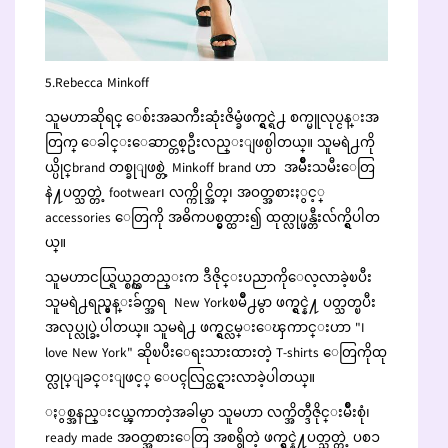
5.Rebecca Minkoff
သူမဟာဆိုရင္ ေစ်းအႀကီးဆုံးဇိမ္ခံဖက္ရွင္ရဲ႕ စက္မူလုပ္ငန္းအ
တြက္ ေခါင္းေဆာင္တစ္ဦးလည္းျဖစ္ပါတယ္။ သူမရဲ႕ကို
ယ္ပိုင္brand တစ္ခုျဖစ္တဲ့ Minkoff brand ဟာ အမ်ဳိးသမီးေတြ
နဲ႔ပတ္သတ္တဲ့ footwear၊ လက္ကိုင္အိတ္၊ အဝတ္အစားႏွင့္
accessories ေတြကို အဓိကပစ္မွတ္ထား၍ ထုတ္လုပ္ဖန္တီးလ်က္ရွိပါတ
ယ္။
သူမဟာငယ္ရြယ္စဥ္ကတည္းက ဒီဇိုင္းပညာကိုေလ့လာခဲ့ၿပီး
သူမရဲ႕ရည္မွန္းခ်က္အရ New Yorkၿမိဳ႕မွာ ဖက္ရွင္နဲ႔ ပတ္သတ္ၿပီး
အလုပ္လုပ္ခဲ့ပါတယ္။ သူမရဲ႕ ဖက္ရွင္လမ္းေၾကာင္းဟာ "I
love New York" ဆိုၿပီးေရးသားထားတဲ့ T-shirts ေတြကိုထု
တ္လုပ္ျခင္းျဖင့္ ေပၚလြင္ထင္ရွားလာခဲ့ပါတယ္။
ႏွစ္အနည္းငယ္ၾကာတဲ့အခါမွာ သူမဟာ လက္အိတ္ဒီဇိုင္းမ်ဳိးစုံ၊
ready made အဝတ္အစားေတြ အစရွိတဲ့ ဖက္ရွင္နဲ႔ပတ္သတ္တဲ့ ပစၥ