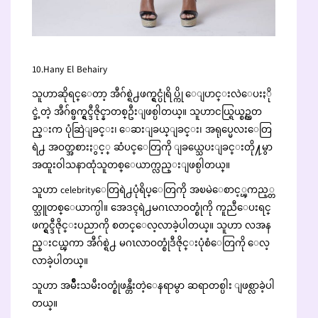
10.Hany El Behairy
သူဟာဆိုရင္ေတာ့ အီဂ်စ္ရဲ႕ဖက္ရွင္ပုံရိပ္ကို ေျပာင္းလဲေပးႏို
င္ခဲ့တဲ့ အီဂ်စ္ဖက္ရွင္ဒီဇိုင္နာတစ္ဦးျဖစ္ပါတယ္။ သူဟာငယ္ရြယ္စဥ္ကတ
ည္းက ပုံဆြဲျခင္း၊ ေဆးျခယ္ျခင္း၊ အရုပ္မေလးေတြ
ရဲ႕ အဝတ္အစားႏွင့္ ဆံပင္ေတြကို ျခယ္သေပးျခင္းတို႔မွာ
အထူးဝါသနာထုံသူတစ္ေယာက္လည္းျဖစ္ပါတယ္။
သူဟာ celebrityေတြရဲ႕ပုံရိပ္ေတြကို အၿမဲေစာင့္ၾကည့္တ
တ္သူတစ္ေယာက္ပါ။ အေဒၚရဲ႕မဂၤလာဝတ္စုံကို ကူညီေပးရင္
ဖက္ရွင္ဒီဇိုင္းပညာကို စတင္ေလ့လာခဲ့ပါတယ္။ သူဟာ လအန
ည္းငယ္ၾကာ အီဂ်စ္ရဲ႕ မဂၤလာဝတ္စုံဒီဇိုင္းပုံစံေတြကို ေလ့
လာခဲ့ပါတယ္။
သူဟာ အမ်ဳိးသမီးဝတ္စုံဖန္တီးတဲ့ေနရာမွာ ဆရာတစ္ပါး ျဖစ္လာခဲ့ပါ
တယ္။