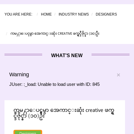
YOU ARE HERE:
HOME
INDUSTRY NEWS
DESIGNERS
ကမ႓ာေပၚမွာ အေကာင္းဆုံး CREATIVE ဖက္ရွင္ဒီဇိုင္နာ (၁၀)ဦး
WHAT'S NEW
Warning
×
JUser: :_load: Unable to load user with ID: 845
ကမ႓ာေပၚမွာ အေကာင္းဆုံး creative ဖက္ရွ
င္ဒီဇိုင္နာ (၁၀)ဦး
Designers