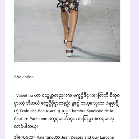
2.Valentino
Valentino ဟာ ငယ္ငယ္ကတည္းက ဖက္ရွင္ဒီဇိုင္းေတြကို စိတ္ဝ
င္စားတဲ့ အီတလီ ဖက္ရွင္ဒီဇိုင္နာတစ္ဦးျဖစ္ပါတယ္။ သူဟာ ပဲရစ္မွာရွိ
တဲ့ Ecole des Beaux-Art ႏွင့္ Chambre Syndicale de la
Couture Parisenne ဖက္ရွင္ေက်ာင္း ေတြမွာ စတင္ေလ့
လာခဲ့ပါတယ္။
ဒါေပမယ့္ Valentinoဟာ Jean Dessès and Guy Laroche