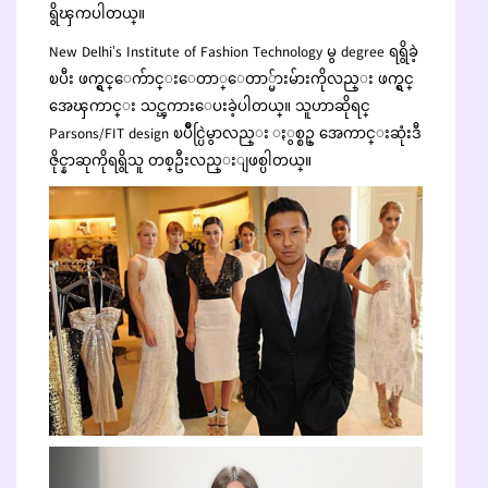
ရွိၾကပါတယ္။
New Delhi’s Institute of Fashion Technology မွ degree ရရွိခဲ့
ၿပီး ဖက္ရွင္ေက်ာင္းေတာ္ေတာ္မ်ားမ်ားကိုလည္း ဖက္ရွင္
အေၾကာင္း သင္ၾကားေပးခဲ့ပါတယ္။ သူဟာဆိုရင္
Parsons/FIT design ၿပိဳင္ပြဲမွာလည္း ႏွစ္စဥ္ အေကာင္းဆုံးဒီ
ဇိုင္နာဆုကိုရရွိသူ တစ္ဦးလည္းျဖစ္ပါတယ္။