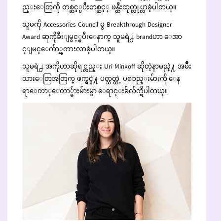
ည္းေတြကို တစ္ဆင့္ၿပီးတစ္ဆင့္ ဖန္တီးထုတ္လုပ္လာခဲ့ပါတယ္။
သူမကို Accessories Council မွ Breakthrough Designer
Award ဆုကိုခ်ီးျမွင့္ၿပီးေနာက္ သူမရဲ႕ brandဟာ ေအာ
င္ျမင္ေက်ာ္ၾကားလာခဲ့ပါတယ္။
သူမရဲ႕ အကိုဟာဆိုရင္လည္း Uri Minkoff ဆိုတဲ့နာမည္နဲ႔ အမ်ဳိး
သားေတြအတြက္ ဖက္ရွင္နဲ႔ ပတ္သတ္တဲ့ ပစၥည္းမ်ားကို ေန
ရာေတာ္ေတာ္မ်ားမ်ားမွာ ေရာင္းခ်လ်က္ရွိပါတယ္။