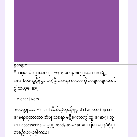
google
ဒီတစ္ေခါက္မွာေတာ့ Textile ကေန ဖက္ရွင္ေလာကရဲ႕
creativeဖက္ရွင္ဒီဇိုင္နာ(၁၀)ဦးအေၾကာင္းကို ေျပာျပေပးခ်
င္ပါတယ္ေနာ္
1.Michael Kors
စာဖတ္သူသာ Michaelကိုသိတဲ့လူဆိုရင္ Michaelဟာ top one
ေနရာရထားတာ အံၾသစရာ မရွိေလာက္ပါဘူးေနာ္။ သူ
ဟာ accessories ႏွင့္ ready-to-wear ေတြမွာ ဆုရဒီဇိုင္နာ
တစ္ဦးပဲျဖစ္ပါတယ္။