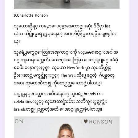
9.Charlotte Ronson
သူမဟာဆိုရင္ ကမ႓ာေပၚမွာအေကာင္းဆုံး ဒီဇိုင္နာ list
ထဲက ထိပ္ဆုံးမွာရပ္တည္ေနတဲ့ အဂၤလိပ္ဒီဇိုင္နာတစ္ဦးပဲျဖစ္ပါတ
ယ္။
သူမရဲ႕ဖက္ရွင္ေတြအေၾကာင္းကို Vogueမဂၢဇင္းအပါအ
ဝင္ တျခားနာမည္ႀကီး မဂၢဇင္းေတြမွာ ေဖာ္ျပျခင္းခံခဲ့
ရၿပီး ေနာက္ႏွစ္မွာ သူမဟာ New York မွာ သူမကိုယ္တိုင္
ဦးေဆာင္တဲ့ဖက္ရွင္ဆိုင္ႏွင့္ The Wall လို႔ေခၚတဲ့ ဂ်ပန္အဝတ္
အစား ကုမၸဏီတစ္ခု ကိုစတင္တည္ေထာင္ခဲ့ပါတယ္။
ႏွစ္အနည္းငယ္ၾကာၿပီးေနာက္ သူမရဲ႕brands ဟာ
celebritiesႏွင့္ လူအေတာ္မ်ားမ်ား ႀကိဳက္ႏွစ္သက္ဆုံး
brandsတစ္ခုျဖစ္လာတဲ့အထိ ေအာင္ျမင္လာခဲ့ပါတယ္။