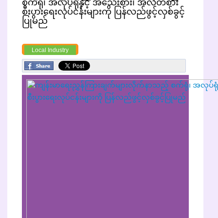
စက်ရုံ၊ အလုပ်ရုံနှင့် အသေးစား၊ အလတ်စား
စီးပွားရေးလုပ်ငန်းများကို ပြန်လည်ဖွင့်လှစ်ခွင့်
ပြုမည်
Local Industry