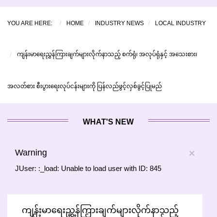
YOU ARE HERE:
HOME
INDUSTRY NEWS
LOCAL INDUSTRY
ကျန်းမာရေးညွှန်ကြားချက်များလိုက်နာသည့် စက်ရုံ၊ အလုပ်ရုံနှင့် အသေးစား၊
အလတ်စား စီးပွားရေးလုပ်ငန်းများကို ပြန်လည်ဖွင့်လှစ်ခွင့်ပြုမည်
WHAT'S NEW
Warning
×
JUser: :_load: Unable to load user with ID: 845
ကျန်းမာရေးညွှန်ကြားချက်များလိုက်နာသည့်