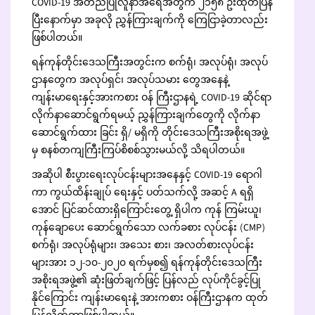
COVID-19 အတည်ပြုလူနာအရေအတွက် ၂၁၅၈ ဦးထုတ်ပြန်
ပြီးနောက်မှာ အခုလို ညွှန်ကြားချက်ကို ကြေငြာခဲ့တာလည်း
ဖြစ်ပါတယ်။
ရန်ကုန်တိုင်းဒေသကြီးအတွင်းက စက်ရုံ၊ အလုပ်ရုံ၊ အလုပ်
ဌာနတွေက အလုပ်ရှင်၊ အလုပ်သမား တွေအနေနဲ့
ကျန်းမာရေးနှင့်အားကစား ဝန် ကြီးဌာနရဲ့ COVID-19 ဆိုင်ရာ
လိုက်နာဆောင်ရွက်ရမယ့် ညွှန်ကြားချက်တွေကို လိုက်နာ
ဆောင်ရွက်ထား ခြင်း ရှိ/ မရှိကို တိုင်းဒေသကြီးအစိုးရအဖွဲ့
မှ စနစ်တကျကြီးကြပ်စိစစ်သွားမယ်လို့ သိရပါတယ်။
အဆိုပါ စီးပွားရေးလုပ်ငန်းများအနေနှင့် COVID-19 ရောဂါ
ကာ ကွယ်ထိန်းချုပ် ရေးနှင့် ပတ်သက်လို့ အဆင့် A ရရှိ
အောင် ပြင်ဆင်ထားရှိကြောင်းတွေ့ ရှိပါက ကုန် ကြမ်းယူ၊
ကုန်ချောပေး ဆောင်ရွက်သော လက်ခစား လုပ်ငန်း (CMP)
စက်ရုံ၊ အလုပ်ရုံများ၊ အသေး စား၊ အလတ်စားလုပ်ငန်း
များအား ၁၂-၁၀-၂၀၂၀ ရက်မှစ၍ ရန်ကုန်တိုင်းဒေသကြီး
အစိုးရအဖွဲ့၏ ဆုံးဖြတ်ချက်ဖြင့် ပြန်လည် လုပ်ကိုင်ခွင့်ပြု
နိုင်ကြောင်း ကျန်းမာရေးနဲ့ အားကစား ဝန်ကြီးဌာနက ထုတ်