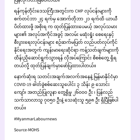
ပြန်လိုက်တာဖြစ်ပါတယ်။
ရန်ကုန်တိုင်းဒေသကြီးအတွင်းက CMP လုပ်ငန်းများကို
စက်တင်ဘာ ၂၄ ရက်မှ အောက်တိုဘာ ၂၁ ရက်ထိ ယာယီ
ပိတ်ထားဖို့ အစိုးရ က ထုတ်ပြန်ထားပေမယ့် အလုပ်သမား
များ၏ အလုပ်အကိုင်အခွင့် အလမ်း မဆုံးရှုံး စေရေးနှင့်
စီးပွားရေးလုပ်ငန်းများ စဉ်ဆက်မပြတ် လည်ပတ်လုပ်ကိုင်
နိုင်ရေးအတွက် ကျန်းမာရေးဆိုင်ရာ ကန့်သတ်ချက်များကို
ထိန်းညှိဆောင်ရွက်သွားရန် လိုအပ်ကြောင်း စိစစ်တွေ့ ရှိရ
တယ်လို့ ထုတ်ပြန်ချက်မှာဖော်ပြထားပါတယ်။
နောက်ဆုံးရ သတင်းအချက်အလက်အနေနဲ့ မြန်မာနိုင်ငံမှာ
COVID-19 ဓါတ်ခွဲစစ်ဆေးသူပေါင်း ၃ သိန်း ၉ သောင်း
ကျော်၊ အတည်ပြုလူနာ တွေ့ရှိမှု ၂၆၀၀၀ ဦး ၊ ပြန်လည်
သက်သာလာသူ ၇၀၅၀ ဦးနဲ့ သေဆုံးသူ ၅၉၈ ဦး ရှိပြီဖြစ်ပါ
တယ်။
#MyanmarLabournews
Source-MOHS