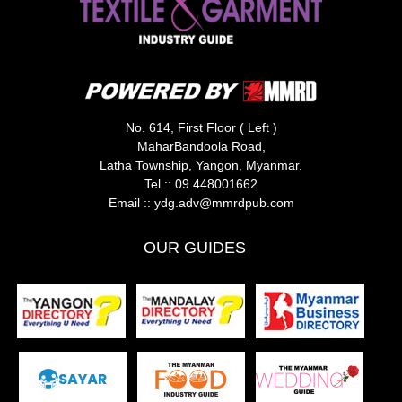
No. 614, First Floor ( Left )
MaharBandoola Road,
Latha Township, Yangon, Myanmar.
Tel ::
09 448001662
Email ::
ydg.adv@mmrdpub.com
OUR GUIDES