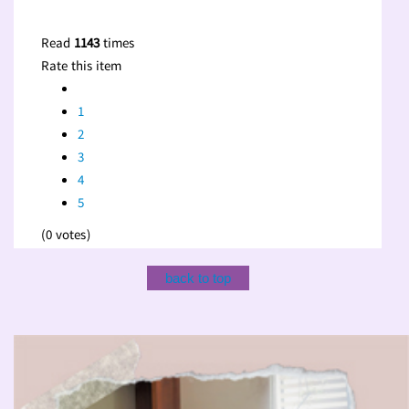
Read
1143
times
Rate this item
1
2
3
4
5
(0 votes)
back to top