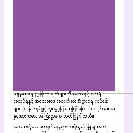
ကျန်းမာရေးညွှန်ကြားချက်များလိုက်နာသည့် စက်ရုံ၊
အလုပ်ရုံနှင့် အသေးစား၊ အလတ်စား စီးပွားရေးလုပ်ငန်း
များကို ပြန်လည်ဖွင့်လှစ်ခွင့်ပြုမည်ဖြစ်ကြောင်း ကျန်းမာရေး
နှင့်အားကစား ဝန်ကြီးဌာနက ထုတ်ပြန်ပါတယ်။
အောက်တိုဘာ ၁၀ ရက်နေ့ည ၈ နာရီထုတ်ပြန်ချက်အရ