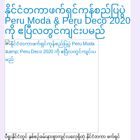
နိုင်ငံတကာဖက်ရှင်ကုန်စည်ပြပွဲ
Peru Moda & Peru Deco 2020
ကို ဧပြီလတွင်ကျင်းပမည်
ပီရူးနိုင်ငံတွင် နှစ်စဉ်ခမ်းနားစွာကျင်းပလေ့ရှိတဲ့ နိုင်ငံတကာ ဖက်ရှင်