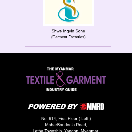
Shwe Ingyin Sone
(Garment Factories)
No. 614, First Floor ( Left )
MaharBandoola Road,
Latha Township, Yangon, Myanmar.