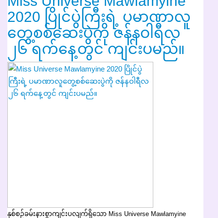
Miss Universe Mawlamyine
2020 ပြိုင်ပွဲကြီးရဲ့ ပမာဏာလူ
တွေ့စစ်ဆေးပွဲကို ဇန်နဝါရီလ
၂၆ ရက်နေ့တွင် ကျင်းပမည်။
နှစ်စဉ်ခမ်းနားစွာကျင်းပလျက်ရှိသော Miss Universe Mawlamyine