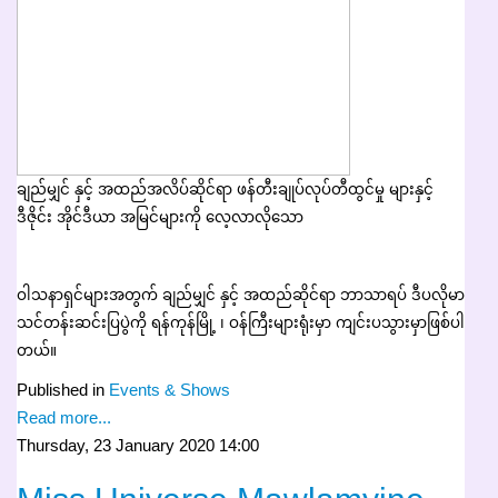
ချည်မျှင် နှင့် အထည်အလိပ်ဆိုင်ရာ ဖန်တီးချုပ်လုပ်တီထွင်မှု များနှင့်
ဒီဇိုင်း အိုင်ဒီယာ အမြင်များကို လေ့လာလိုသေ
ဝါသနာရှင်များအတွက် ချည်မျှင် နှင့် အထည်ဆိုင်ရာ ဘာသာရပ် ဒီပလိုမာ
သင်တန်းဆင်းပြပွဲကို ရန်ကုန်မြို့ ၊ ဝန်ကြီးများရုံးမှာ ကျင်းပသွားမှာဖြစ်ပါ
တယ်။
Published in
Events & Shows
Read more...
Thursday, 23 January 2020 14:00