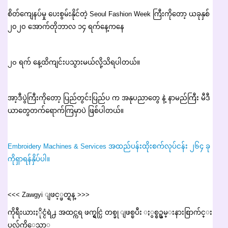
စိတ်ကျေနပ်မှု ပေးစွမ်းနိုင်တဲ့ Seoul Fashion Week ကြီးကိုတော့ ယခုနှစ်
၂၀၂၀ အောက်တိုဘာလ ၁၄ ရက်နေ့ကနေ
၂၀ ရက် နေ့ထိကျင်းပသွားမယ်လို့သိရပါတယ်။
အာ့ဒီပွဲကြီးကိုတော့ ပြည်တွင်းပြည်ပ က
အနုပညာတွေ နဲ့ နာမည်ကြီး မီဒီ
ယာတွေတက်ရောက်ကြမှာပဲ ဖြစ်ပါတယ်။
Embroidery Machines & Services အထည်ပန်းထိုးစက်လုပ်ငန်း ၂၆၄ ခု
ကိုရှာရန်နှိပ်ပါ။
<<< Zawgyi ျဖင့္ဖတ္ရန္ >>>
ကိုရီးယားႏိုင္ငံရဲ႕ အထင္ကရ ဖက္ရွင္ပြဲ တစ္ခု ျဖစ္ၿပီး ႏွစ္စဥ္ခမ္းနားစြာက်င္း
ပလ်က္ရွိေသာ္