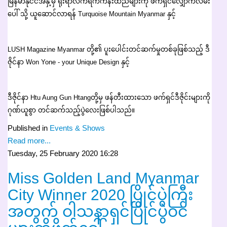
မြန်မာနိုင်ငံအနှံ့မှ ရိုးရာလက်ရက်ကန်းထည်များကို ဖက်ရှင်လျှောက်လမ်း
ပေါ် သို့ ယူဆောင်လာရန် Turquoise Mountain Myanmar နှင့်
LUSH Magazine Myanmar တို့၏ ပူးပေါင်းတင်ဆက်မှုတစ်ခုဖြစ်သည့် ဒီ
ဇိုင်နာ Won Yone - your Unique Design နှင့်
ဒီဇိုင်နာ Htu Aung Gun Htangတို့မှ ဖန်တီးထားသော ဖက်ရှင်ဒီဇိုင်းများကို
ဂုဏ်ယူစွာ တင်ဆက်သည့်ပွဲလေးဖြစ်ပါသည်။
Published in
Events & Shows
Read more...
Tuesday, 25 February 2020 16:28
Miss Golden Land Myanmar
City Winner 2020 ပြိုင်ပွဲကြီး
အတွက် ဝါသနာရှင်ပြိုင်ပွဲဝင်