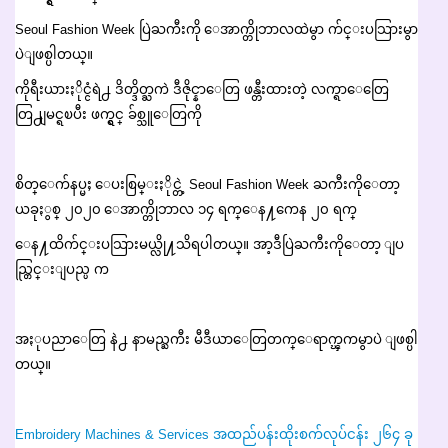
Seoul Fashion Week ပြဲႀကီးကို ေအာက္တိုဘာလထဲမွာ က်င္းပသြားမွာ
ပဲျဖစ္ပါတယ္။
ကိုရီးယားႏိုင္ငံရဲ႕ ဒိတ္ဒိတ္ႀကဲ ဒီဇိုင္နာေတြ ဖန္တီးထားတဲ့ လက္ရာေတြေ
တြ႕ျမင္ရၿပီး ဖက္ရွင္ ခ်စ္သူေတြကို
စိတ္ေက်နပ္မႈ ေပးစြမ္းႏိုင္တဲ့ Seoul Fashion Week ႀကီးကိုေတာ့
ယခုႏွစ္ ၂၀၂၀ ေအာက္တိုဘာလ ၁၄ ရက္ေန႔ကေန ၂၀ ရက္
ေန႔ထိက်င္းပသြားမယ္လို႔သိရပါတယ္။ အာ့ဒီပြဲႀကီးကိုေတာ့ ျပ
ည္တြင္းျပည္ပ က
အႏုပညာေတြ နဲ႕ နာမည္ႀကီး မီဒီယာေတြတက္ေရာက္ၾကမွာပဲ ျဖစ္ပါ
တယ္။
Embroidery Machines & Services အထည်ပန်းထိုးစက်လုပ်ငန်း ၂၆၄ ခု