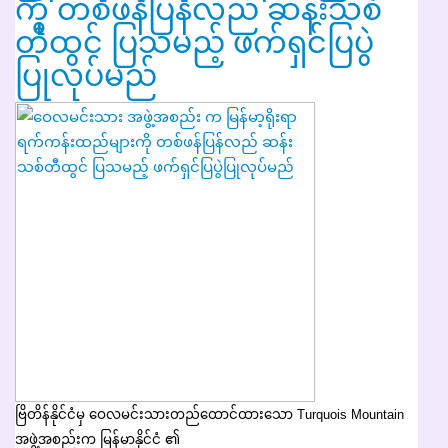
ကို တစ်ဖန်ပြန်လည် ဆန်းသစ်
တီထွင် ပြသမည့် ဖက်ရှင်ပြပွဲ
ပြုလုပ်မည်
ဗြိတိန်နိုင်ငံမှ ဝေလမင်းသားတည်ထောင်ထားသော Turquois Mountain
အဖွဲ့အစည်းက မြန်မာနိုင်ငံ ၏