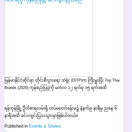
မြန်မာနိုင်ငံဆိုင်ရာ ထိုင်းစီးပွားရေး သံရုံး (DITP)က ကြီးမှူးပြီး Top Thai
Brands (2020) ကုန်စည်ပြပွဲကို မတ်လ ၁၂ ရက်မှ ၁၅ ရက်အထိ
ရန်ကုန်မြို့ ဦးဝိစာရလမ်းရှိ တပ်မတော်ခန်းမ၌ နံနက်၉ နာရီမှ ညနေ ၆
နာရီအထိ ခင်းကျင်းပြသသွားမှာဖြစ်ပါတယ်။
Published in
Events & Shows