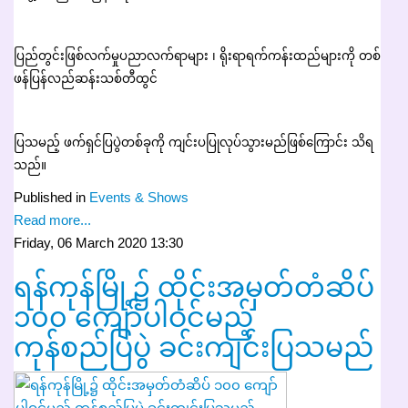
ပြည်တွင်းဖြစ်လက်မှုပညာလက်ရာများ ၊ ရိုးရာရက်ကန်းထည်များကို တစ်
ဖန်ပြန်လည်ဆန်းသစ်တီထွင်
ပြသမည့် ဖက်ရှင်ပြပွဲတစ်ခုကို ကျင်းပပြုလုပ်သွားမည်ဖြစ်ကြောင်း သိရ
သည်။
Published in
Events & Shows
Read more...
Friday, 06 March 2020 13:30
ရန်ကုန်မြို့၌ ထိုင်းအမှတ်တံဆိပ်
၁၀၀ ကျော်ပါဝင်မည့်
ကုန်စည်ပြပွဲ ခင်းကျင်းပြသမည်