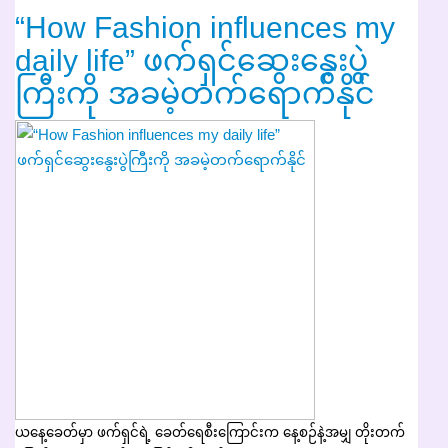
“How Fashion influences my
daily life” ဖက်ရှင်ဆွေးနွေးပွဲ
ကြီးကို အခမဲ့တက်ရောက်နိုင်
ယနေ့ခေတ်မှာ ဖက်ရှင်ရဲ့ ခေတ်ရေစီးကြောင်းက နေ့စဉ်နဲ့အမျှ တိုးတက်