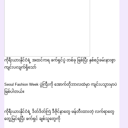
ကိုရီးယားနိုင်ငံရဲ့ အထင်ကရ ဖက်ရှင်ပွဲ တစ်ခု ဖြစ်ပြီး နှစ်စဉ်ခမ်းနားစွာ
ကျင်းပလျက်ရှိသော်
Seoul Fashion Week ပွဲကြီးကို အောက်တိုဘာလထဲမှာ ကျင်းပသွားမှာပဲ
ဖြစ်ပါတယ်။
ကိုရီးယားနိုင်ငံရဲ့ ဒိတ်ဒိတ်ကြဲ ဒီဇိုင်နာတွေ ဖန်တီးထားတဲ့ လက်ရာတွေ
တွေ့မြင်ရပြီး ဖက်ရှင် ချစ်သူတွေကို