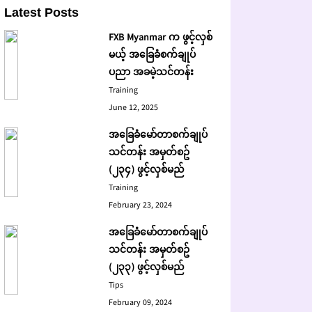
Latest Posts
FXB Myanmar က ဖွင့်လှစ်
မယ့် အခြေခံစက်ချုပ်
ပညာ အခမဲ့သင်တန်း
Training
June 12, 2025
အခြေခံမော်တာစက်ချုပ်
သင်တန်း အမှတ်စဥ်
(၂၃၄) ဖွင့်လှစ်မည်
Training
February 23, 2024
အခြေခံမော်တာစက်ချုပ်
သင်တန်း အမှတ်စဥ်
(၂၃၃) ဖွင့်လှစ်မည်
Tips
February 09, 2024