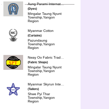
Aung Parami International Trading Co., Ltd.
(Dyes)
Mingalar Taung Nyunt
Township,Yangon
Region
Myanmar Cotton
(Curtains)
Pazundaung
Township,Yangon
Region
Nway Oo Fabric Trading
(Fabric Shops)
Mingalar Taung Nyunt
Township,Yangon
Region
Myanmar Skyrun International Co., Ltd.
(Tailors)
Shwe Pyi Thar
Township,Yangon
Region