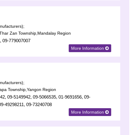
ufacturers);
Thar Zan Township,Mandalay Region
, 09-779007007
More Information
ufacturers);
lapa Township,Yangon Region
42, 09-5149942, 09-5066535, 01-9691656, 09-
09-49298211, 09-73240708
More Information