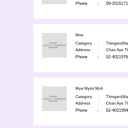
Phone
:
09-2015171
Moe
Category
:
Thingan(Man
Address
:
Chan Aye T
Phone
:
02-4021976
Mya Myint Moh
Category
:
Thingan(Man
Address
:
Chan Aye T
Phone
:
02-4021994