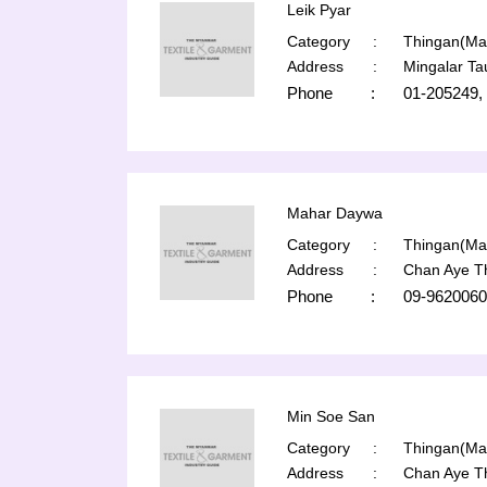
Leik Pyar
Category
:
Thingan(Man
Address
:
Mingalar T
Phone
:
01-205249,
Mahar Daywa
Category
:
Thingan(Man
Address
:
Chan Aye T
Phone
:
09-9620060
Min Soe San
Category
:
Thingan(Man
Address
:
Chan Aye T