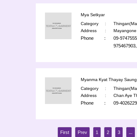
Mya Setkyar
Category
:
Thingan(Man
Address
:
Mayangone 
Phone
:
09-9747555
975467903,
Myanma Kyat Thayay Saung
Category
:
Thingan(Man
Address
:
Chan Aye T
Phone
:
09-4026229
1
2
3
...