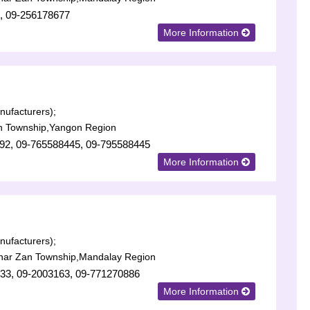
, 09-256178677
More Information
ufacturers);
n Township,Yangon Region
92, 09-765588445, 09-795588445
More Information
ufacturers);
har Zan Township,Mandalay Region
33, 09-2003163, 09-771270886
More Information