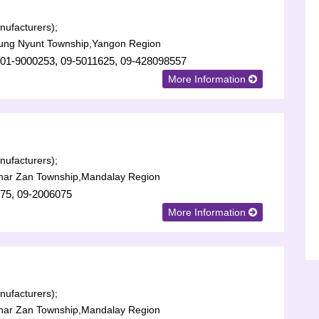
ufacturers);
aung Nyunt Township,Yangon Region
 01-9000253, 09-5011625, 09-428098557
More Information
ufacturers);
har Zan Township,Mandalay Region
75, 09-2006075
More Information
ufacturers);
har Zan Township,Mandalay Region