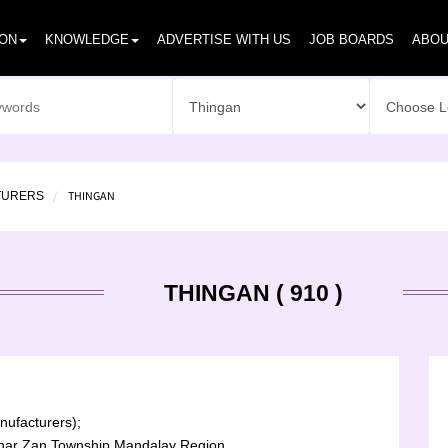
ION
KNOWLEDGE
ADVERTISE WITH US
JOB BOARDS
ABOU
THINGAN
TURERS
THINGAN ( 910 )
ufacturers);
har Zan Township,Mandalay Region