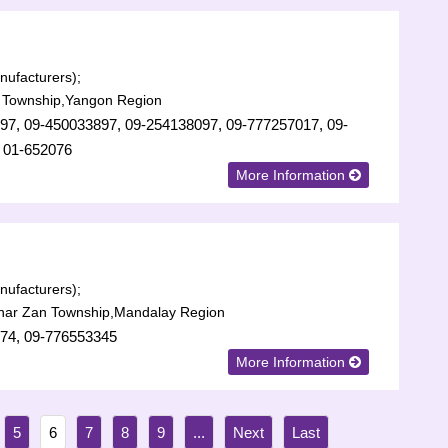
ufacturers);
Township,Yangon Region
97, 09-450033897, 09-254138097, 09-777257017, 09-
 01-652076
More Information
ufacturers);
har Zan Township,Mandalay Region
74, 09-776553345
More Information
5
6
7
8
9
...