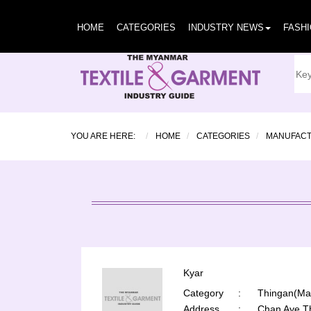
HOME
CATEGORIES
INDUSTRY NEWS
FASH
YOU ARE HERE:
HOME
CATEGORIES
MANUFAC
Kyar
Category
:
Thingan(Man
Address
:
Chan Aye T