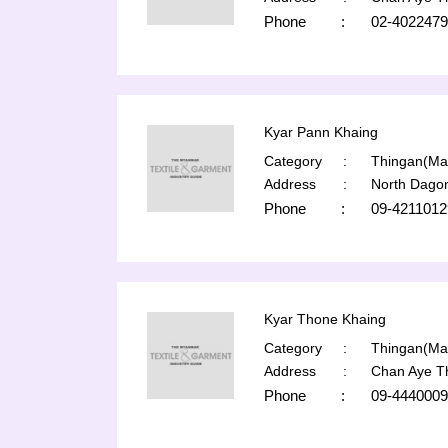
Phone
:
02-4022479
Kyar Pann Khaing
Category
:
Thingan(Man
Address
:
North Dago
Phone
:
09-4211012
Kyar Thone Khaing
Category
:
Thingan(Man
Address
:
Chan Aye T
Phone
:
09-4440009