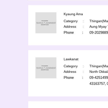
Kyaung Ama
Category
:
Thingan(Man
Address
:
Aung Myay 
Phone
:
09-2029889
Lawkanat
Category
:
Thingan(Man
Address
:
North Okka
Phone
:
09-4251499
43163757, 