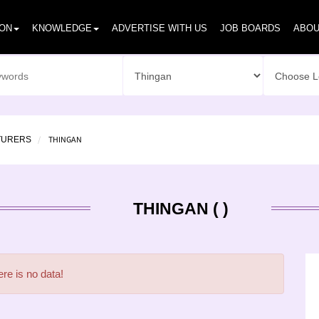
ION
KNOWLEDGE
ADVERTISE WITH US
JOB BOARDS
ABOU
THINGAN
TURERS
THINGAN ( )
re is no data!