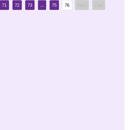
71
72
73
...
75
76