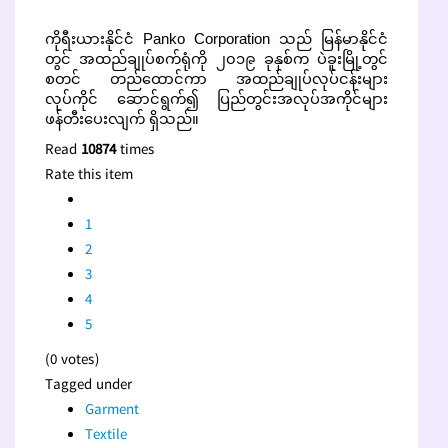
ကိုရီးယားနိုင်ငံ Panko Corporation သည် မြန်မာနိုင်ငံ
တွင် အထည်ချုပ်စက်ရုံကို ၂၀၁၉ ခုနှစ်က ပဲခူးမြို့တွင်
စတင် တည်ထောင်ကာ အထည်ချုပ်လုပ်ငန်းများ
လုပ်ကိုင် ဆောင်ရွက်၍ ပြည်တွင်းအလုပ်အကိုင်များ
ဖန်တီးပေးလျက် ရှိသည်။
Read
10874
times
Rate this item
1
2
3
4
5
(0 votes)
Tagged under
Garment
Textile