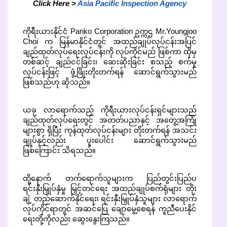
Click Here >
Asia Pacific Inspection Agency
ကိုရီးယားနိုင်ငံ Panko Corporation ဥက္ကဌ Mr.Youngjoo
Choi က မြန်မာနိုင်ငံတွင် အထည်ချုပ်လုပ်ငန်းအပြင်
ချည်ထုတ်လုပ်ရေးလုပ်ငန်းကို လုပ်ကိုင်မည် ဖြစ်ကာ ထိုမှ
တစ်ဆင့် ချည်ငင်ခြင်း၊ ဆေးဆိုးခြင်း စသည့် စက်မှု
လုပ်ငန်းဖြင့် ဖွံ့ဖြိုးတိုးတက်ရန် ဆောင်ရွက်သွားမည်
ဖြစ်သည်ဟု ဆိုသည်။
ယခု လာရောက်သည့် ကိုရီးယားလုပ်ငန်းရှင်များသည်
ချည်ထုတ်လုပ်ရေးတွင် အတတ်ပညာနှင့် အတွေ့အကြုံ
များစွာ ရှိပြီး ကုန်ထုတ်လုပ်ငန်းများ တိုးတက်ရန် အသင်း
ချုပ်နှင့်လည်း ပူးပေါင်း ဆောင်ရွက်သွားမည်
ဖြစ်ကြောင်း သိရသည်။
ထို့နောက် တက်ရောက်သူများက ပြည်တွင်းပြည်ပ
ရင်းနှီးမြှုပ်နှံမှု မြှင့်တင်ရေး အထည်ချုပ်စက်ရုံများ တိုး
ချဲ့ တည်ဆောက်နိုင်ရေး၊ ရင်းနှီးမြှုပ်နှံသူများ လာရောက်
လုပ်ကိုင်ရာတွင် အဆင်ပြေ ချောမွေ့စေရန် ကူညီပေးနိုင်
ရေးတို့ကိုလည်း ဆွေးနွေးကြသည်။