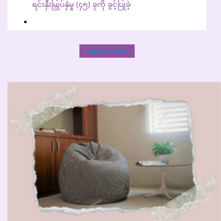
ရင်းနှီးမြှုပ်နှံမှု (၄၅) ခုကို ခွင့်ပြုခဲ့
back to top