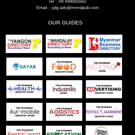
Tel ::
09 448001662
Email ::
ydg.adv@mmrdpub.com
OUR GUIDES