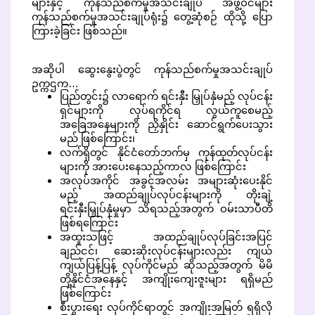
များနှင့် ကုန်သည်စက်မှုအသင်းချုပ် အဖွဲ့ဝင်များ
ကုန်သည်စက်မှုအသင်းချုပ်ရုံး၌ တွေ့ဆုံစဉ် ထိုသို့ ပြော
ကြားခဲ့ခြင်း ဖြစ်သည်။
အဆိုပါ ဆွေးနွေးပွဲတွင် ကုန်သည်စက်မှုအသင်းချုပ်
ဥက္ကဌက…
ပြည်တွင်း၌ လာရောက် ရင်းနှီး မြှုပ်နှံမည့် လုပ်ငန်း
ရှင်များကို လုပ်ရကိုင်ရ လွယ်ကူစေမည့်
အခြေအနေများကို ညှိနှိုင်း ဆောင်ရွက်ပေးသွား
မည် ဖြစ်ကြောင်း၊
လက်ရှိတွင် နိုင်ငံတော်ဘက်မှ ကုန်ထုတ်လုပ်ငန်း
များကို အားပေးနေသည့်ကာလ ဖြစ်ကြောင်း
အလုပ်အကိုင် အခွင့်အလမ်း အများဆုံးပေးနိုင်
မည့် အထည်ချုပ်လုပ်ငန်းများကို တိုးချဲ့
ရင်းနှီးမြှုပ်နှံမှုမှာ သိရသည့်အတွက် ဝမ်းသာပီတိ
ဖြစ်ရကြောင်း
အထူးသဖြင့် အထည်ချုပ်လုပ်ခြင်းအပြင်
ချည်ငင်၊ ဆေးဆိုးလုပ်ငန်းများလည်း ကျယ်
ကျယ်ပြန့်ပြန့် လုပ်ကိုင်မည် ဆိုသည့်အတွက် မိမိ
တို့နိုင်ငံအနေနှင့် အကျိုးကျေးဇူးများ ရရှိမည်
ဖြစ်ကြောင်း
စီးပွားရေး လုပ်ကိုင်ရာတွင် အကျိုးအမြတ် ရရှိလို