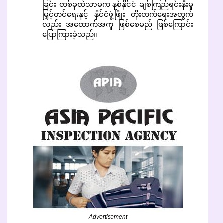
ခြင်း တစ်ခုထဲသာမက နှစ်နိုင်ငံ ချစ်ကြည်ရင်းနှီးမှု
မြှင့်တင်ရေးနှင့် နိုင်ငံဖွံ့ဖြိုး တိုးတက်ရေးအတွက်
လည်း အထောက်အကူ ဖြစ်စေမည် ဖြစ်ကြောင်း
ပြောကြားခဲ့သည်။
Advertisement