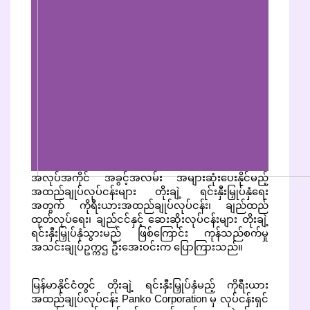
အလုပ်အကိုင် အခွင့်အလမ်း အများဆုံးပေးနိုင်မည့်
အထည်ချုပ်လုပ်ငန်းများ တိုးချဲ့ ရင်းနှီးမြှုပ်နှံရေး
အတွက် ကိုရီးယားအထည်ချုပ်လုပ်ငန်း၊ ချည်ထည်
ထုတ်လုပ်ရေး၊ ချည်ငင်နှင့် ဆေးဆိုးလုပ်ငန်းများ တိုးချဲ့
ရင်းနှီးမြှုပ်နှံသွားမည် ဖြစ်ကြောင်း ကုန်သည်စက်မှု
အသင်းချုပ်ဥက္ကဌ ဦးအေးဝင်းက ပြောကြားသည်။
မြန်မာနိုင်ငံတွင် တိုးချဲ့ ရင်းနှီးမြှုပ်နှံမည့် ကိုရီးယား
အထည်ချုပ်လုပ်ငန်း Panko Corporation မှ လုပ်ငန်းရှင်