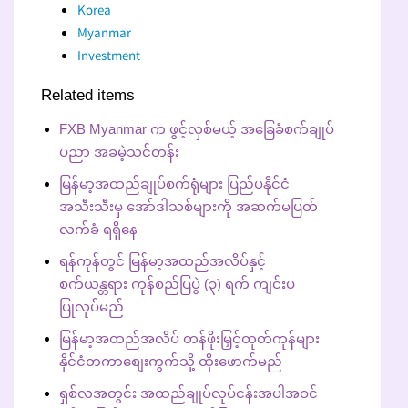
Korea
Myanmar
Investment
Related items
FXB Myanmar က ဖွင့်လှစ်မယ့် အခြေခံစက်ချုပ်
ပညာ အခမဲ့သင်တန်း
မြန်မာ့အထည်ချုပ်စက်ရုံများ ပြည်ပနိုင်ငံ
အသီးသီးမှ အော်ဒါသစ်များကို အဆက်မပြတ်
လက်ခံ ရရှိနေ
ရန်ကုန်တွင် မြန်မာ့အထည်အလိပ်နှင့်
စက်ယန္တရား ကုန်စည်ပြပွဲ (၃) ရက် ကျင်းပ
ပြုလုပ်မည်
မြန်မာ့အထည်အလိပ် တန်ဖိုးမြှင့်ထုတ်ကုန်များ
နိုင်ငံတကာစျေးကွက်သို့ ထိုးဖောက်မည်
ရှစ်လအတွင်း အထည်ချုပ်လုပ်ငန်းအပါအဝင်