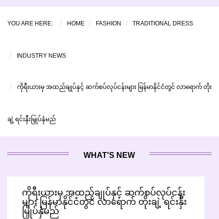
YOU ARE HERE:
HOME
FASHION
TRADITIONAL DRESS
INDUSTRY NEWS
ကိုရီးယားမှ အထည်ချုပ်နှင့် ဆက်စပ်လုပ်ငန်းများ မြန်မာနိုင်ငံတွင် လာရောက် တိုး
ချဲ့ ရင်းနှီးမြှုပ်နှံမည်
WHAT'S NEW
ကိုရီးယားမှ အထည်ချုပ်နှင့် ဆက်စပ်လုပ်ငန်း
များ မြန်မာနိုင်ငံတွင် လာရောက် တိုးချဲ့ ရင်းနှီး
မြှုပ်နှံမည်