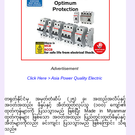
Advertisement
Click Here > Asia Power Quality Electric
တရုတ်နိုင်ငံမှ အမှတ်တံဆိပ် (၂၅) ခု၊ အထည်အလိပ်နှင့်
အဝတ်အထည်၊ ဖိနပ်နှင့် အိတ်ထုတ်လုပ်သူ (၁၀၀) ကျော်၏
ထုတ်ကုန်များကို ပြသသွားမည် ဖြစ်ပြီး Made in Myanmar
ထုတ်ကုန်များ ဖြစ်သော အဝတ်အထည်၊ ပြည်တွင်းထုတ်ဖိနပ်နှင့်
အိတ်များကိုလည်း ခင်းကျင်း ပြသသွားမည် ဖြစ်ကြောင်း သိရ
သည်။