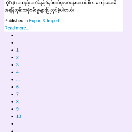
ကိုFuji အထည်အလိပ်နှင့်ဖိနပ်စက်မှုလုပ်ငန်းကောင်စီက မကြာသေးမီ
အချိန်တုန်းကစုံစမ်းမှုများပြုလုပ်ခဲ့ပါတယ်။
Published in
Export & Import
Read more...
1
2
3
4
...
6
7
8
9
10