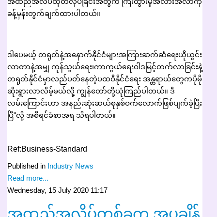
အထည်အလိပ်ထုတ်လုပ်ခြင်းအတွက် ကြီးထွားမှုအလားအလာကို
ခန့်မှန်းတွက်ချက်ထားပါတယ်။
ဒါပေမယ့် တရုတ်နဲ့အနောက်နိုင်ငံများအကြားဆက်ဆံရေးယိုယွင်း
လာတာနဲ့အမျှ ကုန်သွယ်ရေး၊ကာကွယ်ရေးဝါဒမြင့်တက်လာခြင်းနဲ့
တရုတ်နိုင်ငံမှာလည်ပတ်နေတဲ့ပထဝီနိုင်ငံရေး အန္တရာယ်တွေကပိုမို
ဆိုးရွားလာလိမ့်မယ်လို့ ကျွန်တော်တို့ယုံကြည်ပါတယ်။ ဒီ
လမ်းကြောင်းဟာ အနည်းဆုံးဆယ်စုနှစ်ဝက်လောက်ဖြစ်ပျက်ခဲ့ပြီး
ပြီ"လို့ အစီရင်ခံစာအရ သိရပါတယ်။
Ref:Business-Standard
Published in
Industry News
Read more...
Wednesday, 15 July 2020 11:17
အထည်အလိပ်တစ်ခုက အပူချိန်