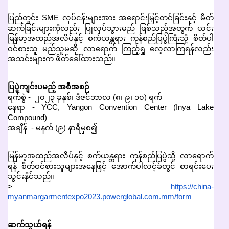
ပြည်တွင်း SME လုပ်ငန်းများအား အရောင်းမြှင့်တင်ခြင်းနှင့် မိတ်
ဆက်ခြင်းများကိုလည်း ပြုလုပ်သွားမည် ဖြစ်သည့်အတွက် ယင်း
မြန်မာ့အထည်အလိပ်နှင့် စက်ယန္တရား ကုန်စည်ပြပွဲကြီးသို့ စိတ်ပါ
ဝင်စားသူ မည်သူမဆို လာရောက် ကြည့်ရှု လေ့လာကြရန်လည်း
အသင်းများက ဖိတ်ခေါ်ထားသည်။
ပြပွဲကျင်းပမည့် အစီအစဉ်
ရက်စွဲ - ၂၀၂၃ ခုနှစ်၊ ဒီဇင်ဘာလ (၈၊ ၉၊ ၁၀) ရက်
နေရာ - YCC, Yangon Convention Center (Inya Lake
Compound)
အချိန် - မနက် (၉) နာရီမှစ၍
မြန်မာ့အထည်အလိပ်နှင့် စက်ယန္တရား ကုန်စည်ပြပွဲသို့ လာရောက်
ရန် စိတ်ဝင်စားသူများအနေဖြင့် အောက်ပါလင့်ခ်တွင် စာရင်းပေး
သွင်းနိုင်သည်။
>
https://china-
myanmargarmentexpo2023.powerglobal.com.mm/form
ဆက်သွယ်ရန်