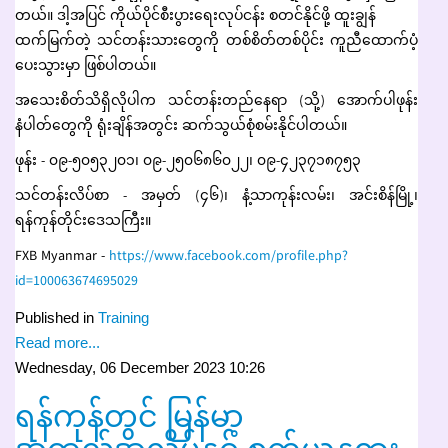
တယ်။ ဒါ့အပြင် ကိုယ်ပိုင်စီးပွားရေးလုပ်ငန်း စတင်နိုင်ဖို့ ထူးချွန်
ထက်မြက်တဲ့ သင်တန်းသားတွေကို တစ်စိတ်တစ်ပိုင်း ကူညီထောက်ပံ့
ပေးသွားမှာ ဖြစ်ပါတယ်။
အသေးစိတ်သိရှိလိုပါက သင်တန်းတည်နေရာ (သို့) အောက်ပါဖုန်း
နံပါတ်တွေကို ရုံးချိန်အတွင်း ဆက်သွယ်စုံစမ်းနိုင်ပါတယ်။
ဖုန်း - ၀၉-၅၀၅၃၂၀၁၊ ၀၉-၂၅၀၆၈၆၀၂၂၊ ၀၉-၄၂၃၇၁၈၇၅၃
သင်တန်းလိပ်စာ - အမှတ် (၄၆)၊ နံ့သာကုန်းလမ်း၊ အင်းစိန်မြို့၊
ရန်ကုန်တိုင်းဒေသကြီး။
FXB Myanmar -
https://www.facebook.com/profile.php?
id=100063674695029
Published in
Training
Read more...
Wednesday, 06 December 2023 10:26
ရန်ကုန်တွင် မြန်မာ့