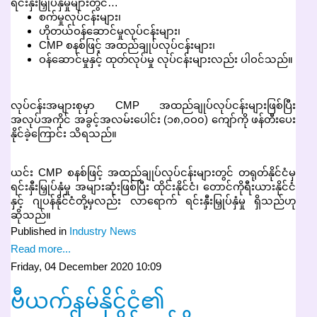
ရင်းနှီးမြှုပ်နှံမှုများတွင်…
စက်မှုလုပ်ငန်းများ၊
ဟိုတယ်ဝန်ဆောင်မှုလုပ်ငန်းများ၊
CMP စနစ်ဖြင့် အထည်ချုပ်လုပ်ငန်းများ၊
ဝန်ဆောင်မှုနှင့် ထုတ်လုပ်မှု လုပ်ငန်းများလည်း ပါဝင်သည်။
လုပ်ငန်းအများစုမှာ CMP အထည်ချုပ်လုပ်ငန်းများဖြစ်ပြီး
အလုပ်အကိုင် အခွင့်အလမ်းပေါင်း (၁၈,၀ဝ၀) ကျော်ကို ဖန်တီးပေး
နိုင်ခဲ့ကြောင်း သိရသည်။
ယင်း CMP စနစ်ဖြင့် အထည်ချုပ်လုပ်ငန်းများတွင် တရုတ်နိုင်ငံမှ
ရင်းနှီးမြှုပ်နှံမှု အများဆုံးဖြစ်ပြီး ထိုင်းနိုင်ငံ၊ တောင်ကိုရီးယားနိုင်ငံ
နှင့် ဂျပန်နိုင်ငံတို့မှလည်း လာရောက် ရင်းနှီးမြှုပ်နှံမှု ရှိသည်ဟု
ဆိုသည်။
Published in
Industry News
Read more...
Friday, 04 December 2020 10:09
ဗီယက်နမ်နိုင်ငံ၏