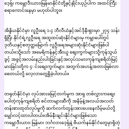
ဒေ့ရှ်၊ ကမ္ဘောဒီးယား၊မြန်မာနိုင်ငံတို့နှင့်နှိုင်းယှဉ်ပါက အထင်ကြီး
စရာကောင်းနေမှာ မဟုတ်ပါဘူး။
အိန္ဒိယနိုင်ငံမှာ လူဦးရေ ၁.၄ ဘီလီယံနှင့်အင်ဒိုနီးရှားမှာ ၂၇၄ သန်း
ရှိပြီး နိုင်ငံရဲ့လူဦးရေ အထူထပ်ဆုံးနိုင်ငံများမှ ကမ္ဘာပေါ်တွင်
ဒုတိယနှင့်စတုတ္ထမြောက် လူဦးရေအများဆုံးနိုင်ငံများဖြစ်ပါ
တယ်။သို့သော် အမေရိကန်နှင့်အီးယူ စျေးကွက်များသို့ကုန်သွယ်
ခွင့် အခွင့်အလမ်းနည်းပါးခြင်းနှင့်အလုပ်သမားကုန်ကျစရိတ်မြင့်
မားခြင်းတို့က ၄◌င်းစျေးကွက်များ အတွက်အဟန့်အတားဖြစ်လာ
စေတယ်လို့ လေ့လာတွေ့ရှိခဲ့ပါတယ်။
တရုတ်နိုင်ငံမှာ လုပ်အားခမြင့်တက်မှုက အာရှ တစ်လွှားကစျေး
ပေါတဲ့ကုန်ကျစရိတ် စင်တာများဆီကို အနိမ့်နဲ့အလယ်အလတ်
တန်းစားထုတ်လုပ်မှုကို ဆက်လက်တွန်းအားပေးနေလိမ့်မယ်လို့
မျှော်လင့်ထားပါတယ်။အိမ်နီးချင်းနိုင်ငံများဖြစ်သော
ကမ္ဘောဒီးယား၊ မြန်မာ၊ ဘင်္ဂလားဒေ့ရှ်နဲ့ ဗီယက်နမ်နိုင်ငံတွေမှာရှိတဲ့