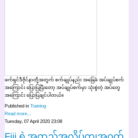
ဖက်ရှင်ဒီဇိုင်နာတို့အတွက် စက်ချုပ်နည်း အခြေခံ အပ်ချုပ်စက်
အကြောင်း ပြောပြပြီးတော့ အပ်ချုပ်စက်မှာ သုံးစွဲတဲ့ အပ်တွေ
အကြောင်း ပြောပြချင်ပါတယ်။
Published in
Training
Read more...
Tuesday, 07 April 2020 23:08
Fiji ရဲ့အထည်အလိပ်က္ဋ၊အဝတ်