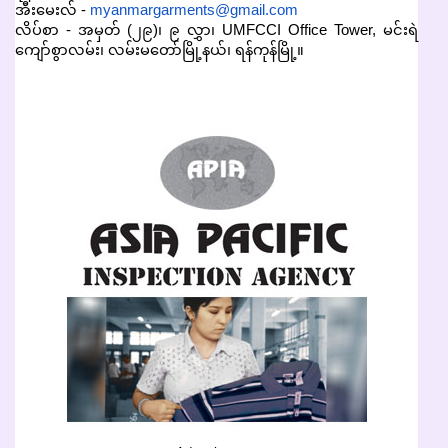
အီးမေးလ် -
myanmargarments@gmail.com
လိပ်စာ - အမှတ် (၂၉)၊ ၉ လွှာ၊ UMFCCI Office Tower, မင်းရဲ
ကျော်စွာလမ်း၊ လမ်းမတော်မြို့နယ်၊ ရန်ကုန်မြို့။