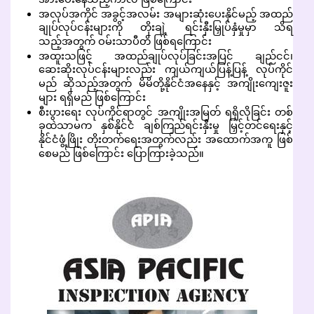
အလုပ်အကိုင် အခွင့်အလမ်း အများဆုံးပေးနိုင်မည့် အထည်
ချုပ်လုပ်ငန်းများကို တိုးချဲ့ ရင်းနှီးမြှုပ်နှံမှုမှာ သိရ
သည့်အတွက် ဝမ်းသာပီတိ ဖြစ်ရကြောင်း
အထူးသဖြင့် အထည်ချုပ်လုပ်ခြင်းအပြင် ချည်ငင်၊
ဆေးဆိုးလုပ်ငန်းများလည်း ကျယ်ကျယ်ပြန့်ပြန့် လုပ်ကိုင်
မည် ဆိုသည့်အတွက် မိမိတို့နိုင်ငံအနေနှင့် အကျိုးကျေးဇူး
များ ရရှိမည် ဖြစ်ကြောင်း
စီးပွားရေး လုပ်ကိုင်ရာတွင် အကျိုးအမြတ် ရရှိလိုခြင်း တစ်
ခုထဲသာမက နှစ်နိုင်ငံ ချစ်ကြည်ရင်းနှီးမှု မြှင့်တင်ရေးနှင့်
နိုင်ငံဖွံ့ဖြိုး တိုးတက်ရေးအတွက်လည်း အထောက်အကူ ဖြစ်
စေမည် ဖြစ်ကြောင်း ပြောကြားခဲ့သည်။