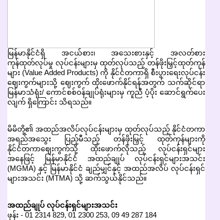
မြန်မာနိုင်ငံရှိ အငယ်စား၊ အသေးစားနှင့် အလတ်စား
ကုန်ထုတ်လုပ်မှု လုပ်ငန်းများမှ ထုတ်လုပ်သည့် တန်ဖိုးမြှင့်ထုတ်ကုန်
များ (Value Added Products) ကို နိုင်ငံတကာရှိ စီးပွားရေးလုပ်ငန်း
ဈေးကွက်များသို့ ဈေးကွက် ထိုးဖောက်နိုင်ရန်အတွက် သက်ဆိုင်ရာ
မြန်မာသံရုံး/ ကောင်စစ်ဝန်ချုပ်ရုံးများမှ ကူညီ ပံ့ပိုး ဆောင်ရွက်ပေး
လျက် ရှိကြောင်း သိရသည်။
မိမိတို့၏ အထည်အလိပ်လုပ်ငန်းများမှ ထုတ်လုပ်သည့် နိုင်ငံတကာ
အရည်အသွေး ပြည့်မီသည့် တန်ဖိုးမြှင့် ထုတ်ကုန်များကို
နိုင်ငံတကာဈေးကွက်သို့ ထိုးဖောက်လိုသည့် လုပ်ငန်းရှင်များ
အနေဖြင့် မြန်မာနိုင်ငံ အထည်ချုပ် လုပ်ငန်းရှင်များအသင်း
(MGMA) နှင့် မြန်မာနိုင်ငံ ချည်မျှင်နှင့် အထည်အလိပ် လုပ်ငန်းရှင်
များအသင်း (MTMA) သို့ ဆက်သွယ်နိုင်သည်။
အထည်ချုပ် လုပ်ငန်းရှင်များအသင်း
ဖုန်း - 01 2314 829, 01 2300 253, 09 49 287 184