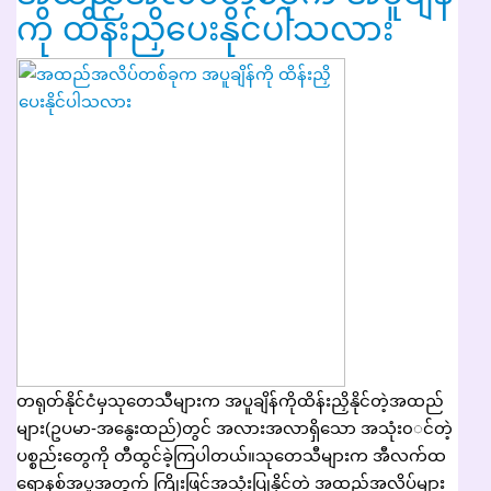
ကို ထိန်းညှိပေးနိုင်ပါသလား
တရုတ်နိုင်ငံမှသုတေသီများက အပူချိန်ကိုထိန်းညှိနိုင်တဲ့အထည်
များ(ဥပမာ-အနွေးထည်)တွင် အလားအလာရှိသော အသုံး၀◌င်တဲ့
ပစ္စည်းတွေကို တီထွင်ခဲ့ကြပါတယ်။သုတေသီများက အီလက်ထ
ရောနစ်အပူအတွက် ကြိုးဖြင့်အသုံးပြုနိုင်တဲ့ အထည်အလိပ်များ