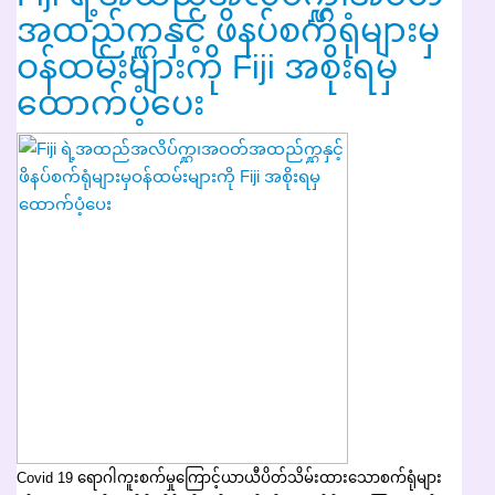
အထည်က္ဋနှင့် ဖိနပ်စက်ရုံများမှ
ဝန်ထမ်းများကို Fiji အစိုးရမှ
ထောက်ပံ့ပေး
Covid 19 ရောဂါကူးစက်မှုကြောင့်ယာယီပိတ်သိမ်းထားသောစက်ရုံများ