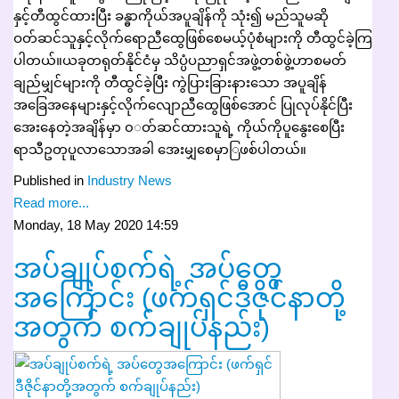
နှင့်တီထွင်ထားပြီး ခန္ဓာကိုယ်အပူချိန်ကို သုံး၍ မည်သူမဆို
ဝတ်ဆင်သူနှင့်လိုက်ရောညီထွေဖြစ်စေမယ့်ပုံစံများကို တီထွင်ခဲ့ကြ
ပါတယ်။ယခုတရုတ်နိုင်ငံမှ သိပ္ပံပညာရှင်အဖွဲ့တစ်ဖွဲ့ဟာစမတ်
ချည်မျှင်များကို တီထွင်ခဲ့ပြီး ကွဲပြားခြားနားသော အပူချိန်
အခြေအနေများနှင့်လိုက်လျောညီထွေဖြစ်အောင် ပြုလုပ်နိုင်ပြီး
အေးနေတဲ့အချိန်မှာ ၀◌တ်ဆင်ထားသူရဲ့ ကိုယ်ကိုပူနွေးစေပြီး
ရာသီဥတုပူလာသောအခါ အေးမျှစေမှာြဖစ်ပါတယ်။
Published in
Industry News
Read more...
Monday, 18 May 2020 14:59
အပ်ချုပ်စက်ရဲ့ အပ်တွေ
အကြောင်း (ဖက်ရှင်ဒီဇိုင်နာတို့
အတွက် စက်ချုပ်နည်း)