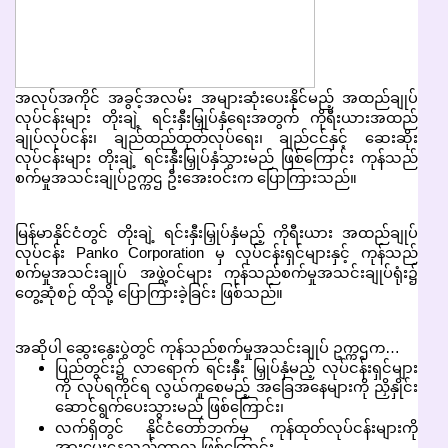
အလုပ်အကိုင် အခွင့်အလမ်း အများဆုံးပေးနိုင်မည့် အထည်ချုပ်
လုပ်ငန်းများ တိုးချဲ့ ရင်းနှီးမြှုပ်နှံရေးအတွက် ကိုရီးယားအထည်
ချုပ်လုပ်ငန်း၊ ချည်ထည်ထုတ်လုပ်ရေး၊ ချည်ငင်နှင့် ဆေးဆိုး
လုပ်ငန်းများ တိုးချဲ့ ရင်းနှီးမြှုပ်နှံသွားမည် ဖြစ်ကြောင်း ကုန်သည်
စက်မှုအသင်းချုပ်ဥက္ကဌ ဦးအေးဝင်းက ပြောကြားသည်။
မြန်မာနိုင်ငံတွင် တိုးချဲ့ ရင်းနှီးမြှုပ်နှံမည့် ကိုရီးယား အထည်ချုပ်
လုပ်ငန်း Panko Corporation မှ လုပ်ငန်းရှင်များနှင့် ကုန်သည်
စက်မှုအသင်းချုပ် အဖွဲ့ဝင်များ ကုန်သည်စက်မှုအသင်းချုပ်ရုံး၌
တွေ့ဆုံစဉ် ထိုသို့ ပြောကြားခဲ့ခြင်း ဖြစ်သည်။
အဆိုပါ ဆွေးနွေးပွဲတွင် ကုန်သည်စက်မှုအသင်းချုပ် ဥက္ကဌက…
ပြည်တွင်း၌ လာရောက် ရင်းနှီး မြှုပ်နှံမည့် လုပ်ငန်းရှင်များ
ကို လုပ်ရကိုင်ရ လွယ်ကူစေမည့် အခြေအနေများကို ညှိနှိုင်း
ဆောင်ရွက်ပေးသွားမည် ဖြစ်ကြောင်း၊
လက်ရှိတွင် နိုင်ငံတော်ဘက်မှ ကုန်ထုတ်လုပ်ငန်းများကို
အားပေးနေသည့်ကာလ ဖြစ်ကြောင်း