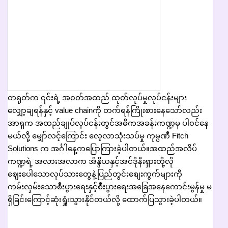
တရုတ်က ၎င်းရဲ့ အ၀တ်အထည် ထုတ်လုပ်မှုလုပ်ငန်းများ
လျှော့ချရန်နှင့် value chainကို တက်ရန်ကြိုးစားနေသော်လည်း
အာရှက အထည်ချုပ်လုပ်ငန်းတွင်အဓိကအခန်းကဏ္ဍမှ ပါ၀င်နေ
မယ်လို့ မျှော်လင့်ကြောင်း လေ့လာသုံးသပ်မှု ကုမ္ပဏီ Fitch
Solutions က အင်္ဂါနေ့ကပြောကြားခဲ့ပါတယ်။အထည်အလိပ်
ကဏ္ဍရဲ့ အလားအလာက အိန္ဒိယနှင့်အင်ဒိုနီးရှားတို့လို
ဈေးပေါသောလုပ်သားတွေနဲ့ပြည်တွင်းစျေးကွက်များကို
ကမ်းလှမ်းသောစီးပွားရေးနှင့်စီးပွားရေးအခြေအနေကောင်းမွန်မှု မ
ရှိခြင်းကြောင့်ဆုံးရှုံးသွားနိုင်တယ်လို့ ထောက်ပြသွားခဲ့ပါတယ်။