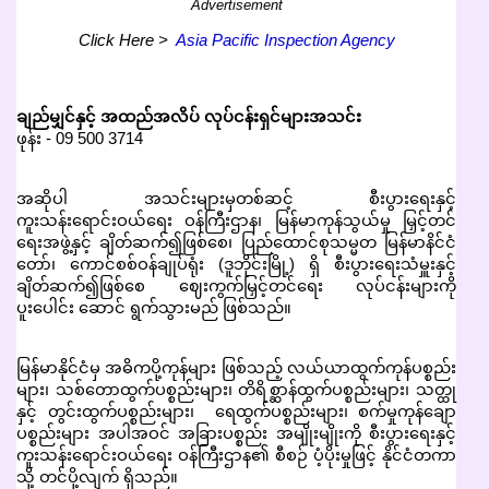
Advertisement
Click Here >
Asia Pacific Inspection Agency
ချည်မျှင်နှင့် အထည်အလိပ် လုပ်ငန်းရှင်များအသင်း
ဖုန်း - 09 500 3714
အဆိုပါ အသင်းများမှတစ်ဆင့် စီးပွားရေးနှင့်
ကူးသန်းရောင်းဝယ်ရေး ဝန်ကြီးဌာန၊ မြန်မာကုန်သွယ်မှု မြှင့်တင်
ရေးအဖွဲ့နှင့် ချိတ်ဆက်၍ဖြစ်စေ၊ ပြည်ထောင်စုသမ္မတ မြန်မာနိင်ငံ
တော်၊ ကောင်စစ်ဝန်ချုပ်ရုံး (ဒူဘိုင်းမြို့) ရှိ စီးပွားရေးသံမှူးနှင့်
ချိတ်ဆက်၍ဖြစ်စေ ဈေးကွက်မြှင့်တင်ရေး လုပ်ငန်းများကို
ပူးပေါင်း ဆောင် ရွက်သွားမည် ဖြစ်သည်။
မြန်မာနိုင်ငံမှ အဓိကပို့ကုန်များ ဖြစ်သည့် လယ်ယာထွက်ကုန်ပစ္စည်း
များ၊ သစ်တောထွက်ပစ္စည်းများ၊ တိရိစ္ဆာန်ထွက်ပစ္စည်းများ၊ သတ္ထု
နှင့် တွင်းထွက်ပစ္စည်းများ၊ ရေထွက်ပစ္စည်းများ၊ စက်မှုကုန်ချော
ပစ္စည်းများ အပါအဝင် အခြားပစ္စည်း အမျိုးမျိုးကို စီးပွားရေးနှင့်
ကူးသန်းရောင်းဝယ်ရေး ဝန်ကြီးဌာန၏ စီစဉ် ပံ့ပိုးမှုဖြင့် နိုင်ငံတကာ
သို့ တင်ပို့လျက် ရှိသည်။