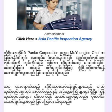
Advertisement
Click Here >
Asia Pacific Inspection Agency
ကိုရီးယားနိုင်ငံ Panko Corporation ဥက္ကဌ Mr.Youngjoo Choi က
မြန်မာနိုင်ငံတွင် အထည်ချုပ်လုပ်ငန်းအပြင် ချည်ထုတ်လုပ်ရေး
လုပ်ငန်းကို လုပ်ကိုင်မည် ဖြစ်ကာ ထိုမှတစ်ဆင့် ချည်ငင်ခြင်း၊
ဆေးဆိုးခြင်း စသည့် စက်မှုလုပ်ငန်းဖြင့် ဖွံ့ဖြိုးတိုးတက်ရန်
ဆောင်ရွက်သွားမည် ဖြစ်သည်ဟု ဆိုသည်။
ယခု လာရောက်သည့် ကိုရီးယားလုပ်ငန်းရှင်များသည် ချည်
ထုတ်လုပ်ရေးတွင် အတတ်ပညာနှင့် အတွေ့အကြုံများစွာ ရှိပြီး ကုန်
ထုတ်လုပ်ငန်းများ တိုးတက်ရန် အသင်းချုပ်နှင့်လည်း ပူးပေါင်း
ဆောင်ရွက်သွားမည် ဖြစ်ကြောင်း သိရသည်။