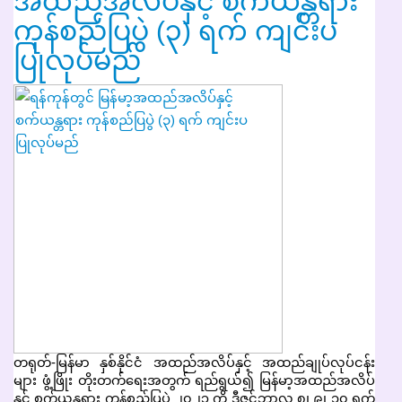
အထည်အလိပ်နှင့် စက်ယန္တရား
ကုန်စည်ပြပွဲ (၃) ရက် ကျင်းပ
ပြုလုပ်မည်
တရုတ်-မြန်မာ နှစ်နိုင်ငံ အထည်အလိပ်နှင့် အထည်ချုပ်လုပ်ငန်း
များ ဖွံ့ဖြိုး တိုးတက်ရေးအတွက် ရည်ရွယ်၍ မြန်မာ့အထည်အလိပ်
နှင့် စက်ယန္တရား ကုန်စည်ပြပွဲ ၂၀၂၃ ကို ဒီဇင်ဘာလ ၈၊ ၉၊ ၁၀ ရက်