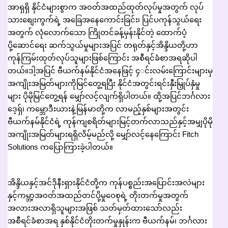
အာရှရှိ နိုင်ငံများစွာက အ၀တ်အထည်ထုတ်လုပ်မှုအတွက် လုပ်
သားစျေးကွက်ရဲ့ အခြေအနေကောင်းခြင်း၊ ပြင်ပကုန်သွယ်ရေး
အတွက် လုံလောက်သော ကြိုတင်ခန့်မှန်းနိုင်တဲ့ ထောက်ပံ့
ပို့ဆောင်ရေး ဆက်သွယ်မှုများအပြင် တရုတ်နှင့်အိန္ဒိယတို့ဟာ
ကုန်ကြမ်းထုတ်လုပ်သူများဖြစ်ကြောင်း အစီရင်ခံစာအရဆိုပါ
တယ်။ဒါ့အပြင် ဗီယက်နမ်နိုင်ငံအနေဖြင့် ၄◌င်းလမ်းကြောင်းများမှ
အကျိုးအမြတ်များကိုမြင်တွေ့ရပြီး နိုင်ငံအတွင်းရင်းနှီးမြှုပ်နှံမှု
များ ပိုမိုမြင်တွေ့ရန် မျှော်လင့်လျက်ရှိပါတယ်။ ထို့အပြင်ဘင်္ဂလား
ဒေ့ရှ်၊ ကမ္ဘောဒီးယားနဲ့မြန်မာတို့က လာမည့်နှစ်များအတွင်း
ဗီယက်နမ်နိုင်ငံရဲ့ ကုန်ကျစရိတ်များမြင့်တက်လာသည်နှင့်အမျှပိုမို
အကျိုးအမြတ်များရရှိလိမ့်မည်လို့ မျှော်လင့်နေကြောင်း Fitch
Solutions ကပြောကြားခဲ့ပါတယ်။
အိန္ဒိယနှင့်အင်ဒိုနီးရှားနိုင်ငံတို့က ကုန်ပစ္စည်းအပြောင်းအလဲများ
နှင့်ကမ္ဘာ့အ၀တ်အထည်တင်ပို့မှုဝေစုရဲ့ တိုးတက်မှုအတွက်
အလားအလာရှိသူများအဖြစ် သတ်မှတ်ထားသော်လည်း
အစီရင်ခံစာအရ နှစ်နိုင်ငံတိုးတက်မှုနှုန်းက ဗီယက်နမ်၊ ဘင်္ဂလား