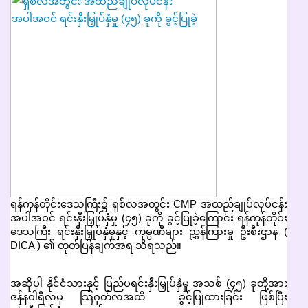
ရန်ကုန်တိုင်းဒေသကြီး၌ ရှစ်လအတွင်း CMP အထည်ချုပ်လုပ်ငန်း
အပါအဝင် ရင်းနှီးမြှုပ်နှံမှု (၄၅) ခုကို ခွင့်ပြုခဲ့ကြောင်း ရန်ကုန်တိုင်း
ဒေသကြီး ရင်းနှီးမြှုပ်နှံမှုနှင့် ကုမ္ပဏီများ ညွှန်ကြားမှု ဦးစီးဌာန (
DICA ) ၏ ထုတ်ပြန်ချက်အရ သိရသည်။
အဆိုပါ နိုင်ငံသားနှင့် ပြည်ပရင်းနှီးမြှုပ်နှံမှု အသစ် (၄၅) ခုတို့အား
ဇန်နဝါရီလမှ သြဂုတ်လအထိ ခွင့်ပြုထားခြင်း ဖြစ်ပြီး