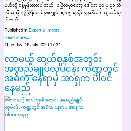
မယ်လို့ ခန့်မှန်းထားပါတယ်။ ဧပြီလမှာတော့ ဒေါ်လာ ၃၀ မှ ၃၁ ဘီ
လီယံသို့ ရရှိခဲ့ပြီး တစ်နှစ်လျှင် ၁၄-၁၅ ရာခိုင်နှုန်းနီးပါး ကျဆင်းခဲ့
ပါတယ်။
Published in
Export & Import
Read more...
Thursday, 16 July 2020 17:34
လာမယ့် ဆယ်စုနှစ်အတွင်း
အထည်ချုပ်လုပ်ငန်း ကဏ္ဍတွင်
အဓိက နေရာမှ အာရှက ပါ၀င်
နေမည်