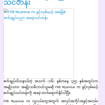
သင်တန်း
စက်ချုပ်ဝါသနာပါတဲ့ အသက် (၁၆) နှစ်ကနေ (၃၅) နှစ်အတွင်းက
အမျိုးသား၊ အမျိုးသမီးဘယ်သူမဆို FXB Myanmar က ဖွင့်လှစ်မယ့်
စက်ချုပ်သင်တန်းကို အခမဲ့ တက်ရောက်နိုင်ပါပြီ။
FXB Myanmar က လူငယ်တွေအတွက် အလုပ်အကိုင်အခွင့်အလမ်း