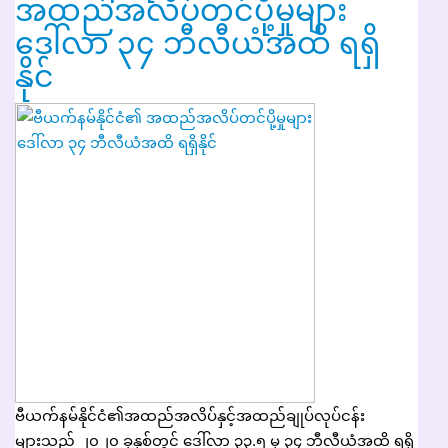
အထည်အလိပ်တင်ပို့မှုများ
ဒေါ်လာ ၃၄ ဘီလီယံအထိ ရရှိ
နိုင်
ဗီယက်နမ်နိုင်ငံ၏အထည်အလိပ်နှင့်အထည်ချုပ်လုပ်ငန်း
များသည် ၂၀၂၀ ခုနှစ်တွင် ဒေါ်လာ ၃၃.၅ မှ ၃၄ ဘီလီယံအထိ ရရှိ