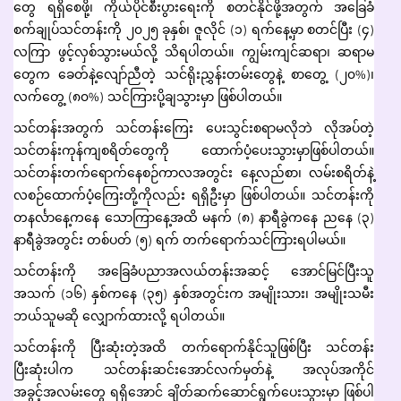
တွေ ရရှိစေဖို့၊ ကိုယ်ပိုင်စီးပွားရေးကို စတင်နိုင်ဖို့အတွက် အခြေခံ
စက်ချုပ်သင်တန်းကို ၂၀၂၅ ခုနှစ်၊ ဇူလိုင် (၁) ရက်နေ့မှာ စတင်ပြီး (၄)
လကြာ ဖွင့်လှစ်သွားမယ်လို့ သိရပါတယ်။ ကျွမ်းကျင်ဆရာ၊ ဆရာမ
တွေက ခေတ်နဲ့လျော်ညီတဲ့ သင်ရိုးညွှန်းတမ်းတွေနဲ့ စာတွေ့ (၂၀%)၊
လက်တွေ့ (၈၀%) သင်ကြားပို့ချသွားမှာ ဖြစ်ပါတယ်။
သင်တန်းအတွက် သင်တန်းကြေး ပေးသွင်းစရာမလိုဘဲ လိုအပ်တဲ့
သင်တန်းကုန်ကျစရိတ်တွေကို ထောက်ပံ့ပေးသွားမှာဖြစ်ပါတယ်။
သင်တန်းတက်ရောက်နေစဉ်ကာလအတွင်း နေ့လည်စာ၊ လမ်းစရိတ်နဲ့
လစဉ်ထောက်ပံ့ကြေးတို့ကိုလည်း ရရှိဦးမှာ ဖြစ်ပါတယ်။ သင်တန်းကို
တနင်္လာနေ့ကနေ သောကြာနေ့အထိ မနက် (၈) နာရီခွဲကနေ ညနေ (၃)
နာရီခွဲအတွင်း တစ်ပတ် (၅) ရက် တက်ရောက်သင်ကြားရပါမယ်။
သင်တန်းကို အခြေခံပညာအလယ်တန်းအဆင့် အောင်မြင်ပြီးသူ
အသက် (၁၆) နှစ်ကနေ (၃၅) နှစ်အတွင်းက အမျိုးသား၊ အမျိုးသမီး
ဘယ်သူမဆို လျှောက်ထားလို့ ရပါတယ်။
သင်တန်းကို ပြီးဆုံးတဲ့အထိ တက်ရောက်နိုင်သူဖြစ်ပြီး သင်တန်း
ပြီးဆုံးပါက သင်တန်းဆင်းအောင်လက်မှတ်နဲ့ အလုပ်အကိုင်
အခွင့်အလမ်းတွေ ရရှိအောင် ချိတ်ဆက်ဆောင်ရွက်ပေးသွားမှာ ဖြစ်ပါ