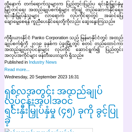
ထို့နောက် တက်ရောက်သူများက ပြည်တွင်းပြည်ပ ရင်းနှီးမြှုပ်နှံမှု
မြှင့်တင်ရေး အထည်ချုပ်စက်ရုံများ တိုးချဲ့ တည်ဆောက်နိုင်ရေး၊
ရင်းနှီးမြှုပ်နှံသူများ လာရောက် လုပ်ကိုင်ရာတွင် အဆင်ပြေ
ချောမွေ့စေရန် ကူညီပေးနိုင်ရေးတို့ကိုလည်း ဆွေးနွေးကြသည်။
ကိုရီးယားနိုင်ငံ Panko Corporation သည် မြန်မာနိုင်ငံတွင် အထည်
ချုပ်စက်ရုံကို ၂၀၁၉ ခုနှစ်က ပဲခူးမြို့တွင် စတင် တည်ထောင်ကာ
အထည်ချုပ်လုပ်ငန်းများ လုပ်ကိုင် ဆောင်ရွက်၍ ပြည်တွင်း
အလုပ်အကိုင်များ ဖန်တီးပေးလျက် ရှိသည်။
Published in
Industry News
Read more...
Wednesday, 20 September 2023 16:31
ရှစ်လအတွင်း အထည်ချုပ်
လုပ်ငန်းအပါအဝင်
ရင်းနှီးမြှုပ်နှံမှု (၄၅) ခုကို ခွင့်ပြု
ခဲ့