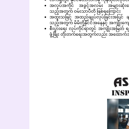
လက်ရှိတွင် နိုင်ငံတော်ဘက်မှ ကုန်ထုတ်လုပ
အလုပ်အကိုင် အခွင့်အလမ်း အများဆုံးပေးနို
သည့်အတွက် ဝမ်းသာပီတိ ဖြစ်ရကြောင်း
အထူးသဖြင့် အထည်ချုပ်လုပ်ခြင်းအပြင် ချည
သည့်အတွက် မိမိတို့နိုင်ငံအနေနှင့် အကျိုးကျ
စီးပွားရေး လုပ်ကိုင်ရာတွင် အကျိုးအမြတ် ရရှိလိ
ဖွံ့ဖြိုး တိုးတက်ရေးအတွက်လည်း အထောက်အ