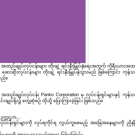
အထည်ချုပ်လုပ်ငန်းများ တိုးချဲ့ ရင်းနှီးမြှုပ်နှံရေးအတွက် ကိုရီးယားအ
ေးဆိုးလုပ်ငန်းများ တိုးချဲ့ ရင်းနှီးမြှုပ်နှံသွားမည် ဖြစ်ကြောင်း ကုန်
သည်။
ုရီးယား အထည်ချုပ်လုပ်ငန်း Panko Corporation မှ လုပ်ငန်းရှင်များနှင့် ကုန်
ျုပ်ရုံး၌ တွေ့ဆုံစဉ် ထိုသို့ ပြောကြားခဲ့ခြင်း ဖြစ်သည်။
ုပ် ဥက္ကဌက…
 လုပ်ငန်းရှင်များကို လုပ်ရကိုင်ရ လွယ်ကူစေမည့် အခြေအနေများကို ညှိနှို