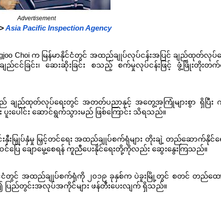
Advertisement
 >
Asia Pacific Inspection Agency
ungjoo Choi က မြန်မာနိုင်ငံတွင် အထည်ချုပ်လုပ်ငန်းအပြင် ချည်ထုတ်လုပ်
ည်ငင်ခြင်း၊ ဆေးဆိုးခြင်း စသည့် စက်မှုလုပ်ငန်းဖြင့် ဖွံ့ဖြိုးတိုးတက်
် ချည်ထုတ်လုပ်ရေးတွင် အတတ်ပညာနှင့် အတွေ့အကြုံများစွာ ရှိပြီး က
်း ပူးပေါင်း ဆောင်ရွက်သွားမည် ဖြစ်ကြောင်း သိရသည်။
မြှုပ်နှံမှု မြှင့်တင်ရေး အထည်ချုပ်စက်ရုံများ တိုးချဲ့ တည်ဆောက်နိုင်ရ
 အဆင်ပြေ ချောမွေ့စေရန် ကူညီပေးနိုင်ရေးတို့ကိုလည်း ဆွေးနွေးကြသည်။
ုင်ငံတွင် အထည်ချုပ်စက်ရုံကို ၂၀၁၉ ခုနှစ်က ပဲခူးမြို့တွင် စတင် တည်ထေ
၍ ပြည်တွင်းအလုပ်အကိုင်များ ဖန်တီးပေးလျက် ရှိသည်။