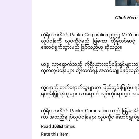
Click Here
ကိုရီးယားနိုင်ငံ Panko Corporation ဥက္ကဌ Mr.Yo
လုပ်ငန်းကို လုပ်ကိုင်မည် ဖြစ်ကာ ထိုမှတစ်ဆင့် ချ
ဆောင်ရွက်သွားမည် ဖြစ်သည်ဟု ဆိုသည်။
ယခု လာရောက်သည့် ကိုရီးယားလုပ်ငန်းရှင်များသည
ထုတ်လုပ်ငန်းများ တိုးတက်ရန် အသင်းချုပ်နှင့်လည
ထို့နောက် တက်ရောက်သူများက ပြည်တွင်းပြည်ပ ရင်းနှီး
ရင်းနှီးမြှုပ်နှံသူများ လာရောက် လုပ်ကိုင်ရာတွင်
ကိုရီးယားနိုင်ငံ Panko Corporation သည် မြန်မာနိ
ကာ အထည်ချုပ်လုပ်ငန်းများ လုပ်ကိုင် ဆောင်ရွက်
Read
10863
times
Rate this item