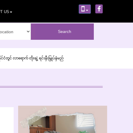
T US
ငံတွင် လာရောက် တိုးချဲ့ ရင်းနှီးမြှုပ်နှံမည်