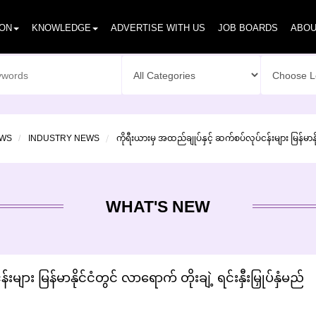
ION
KNOWLEDGE
ADVERTISE WITH US
JOB BOARDS
ABOU
ကိုရီးယားမှ အထည်ချုပ်နှင့် ဆက်စပ်လုပ်ငန်းများ မြန်မာနိုင်
OWS
INDUSTRY NEWS
WHAT'S NEW
ျား မြန်မာနိုင်ငံတွင် လာရောက် တိုးချဲ့ ရင်းနှီးမြှုပ်နှံမည်