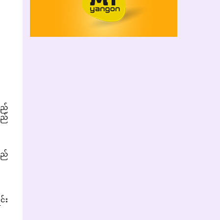
ထည်
သည်
သည်
င်း