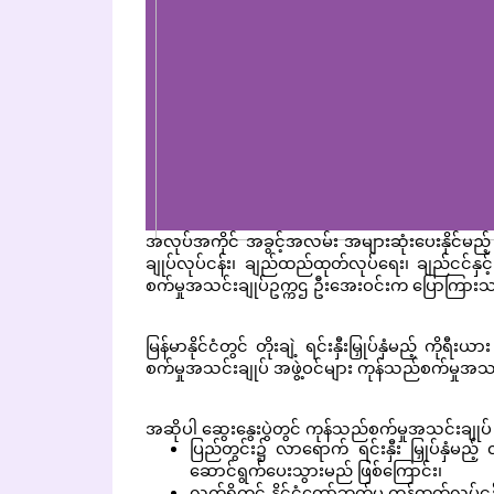
အလုပ်အကိုင် အခွင့်အလမ်း အများဆုံးပေးနိုင်မည့် 
ချုပ်လုပ်ငန်း၊ ချည်ထည်ထုတ်လုပ်ရေး၊ ချည်ငင်နှင့် ဆ
စက်မှုအသင်းချုပ်ဥက္ကဌ ဦးအေးဝင်းက ပြောကြား
မြန်မာနိုင်ငံတွင် တိုးချဲ့ ရင်းနှီးမြှုပ်နှံမည့် ကိ
စက်မှုအသင်းချုပ် အဖွဲ့ဝင်များ ကုန်သည်စက်မှုအသင်းခ
အဆိုပါ ဆွေးနွေးပွဲတွင် ကုန်သည်စက်မှုအသင်းချ
ပြည်တွင်း၌ လာရောက် ရင်းနှီး မြှုပ်နှံမည့်
ဆောင်ရွက်ပေးသွားမည် ဖြစ်ကြောင်း၊