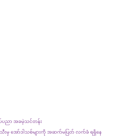
ုပ်ပညာ အခမဲ့သင်တန်း
သီးသီးမှ အော်ဒါသစ်များကို အဆက်မပြတ် လက်ခံ ရရှိနေ