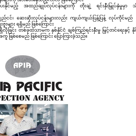
်ငန်းများကို အားပေးနေသည့်ကာလ ဖြစ်ကြောင်း
င်မည့် အထည်ချုပ်လုပ်ငန်းများကို တိုးချဲ့ ရင်းနှီးမြှုပ်နှံမှုမှာ 
်ငင်၊ ဆေးဆိုးလုပ်ငန်းများလည်း ကျယ်ကျယ်ပြန့်ပြန့် လုပ်ကိုင်မည် 
ေးဇူးများ ရရှိမည် ဖြစ်ကြောင်း
ုခြင်း တစ်ခုထဲသာမက နှစ်နိုင်ငံ ချစ်ကြည်ရင်းနှီးမှု မြှင့်တင်ရေးနှင့် နိုင
ကူ ဖြစ်စေမည် ဖြစ်ကြောင်း ပြောကြားခဲ့သည်။