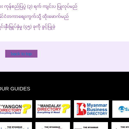
း ကုန်စည်ပြပွဲ (၃) ရက် ကျင်းပ ပြုလုပ်မည်
နိုင်ငံတကာစျေးကွက်သို့ ထိုးဖောက်မည်
ုပ်နှံမှု (၄၅) ခုကို ခွင့်ပြုခဲ့
back to top
OUR GUIDES