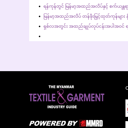
ရန်ကုန်တွင် မြန်မာ့အထည်အလိပ်နှင့် စက်ယန္တရာ
မြန်မာ့အထည်အလိပ် တန်ဖိုးမြှင့်ထုတ်ကုန်များ 
ရှစ်လအတွင်း အထည်ချုပ်လုပ်ငန်းအပါအဝင် ရင်းနှီးမြှ