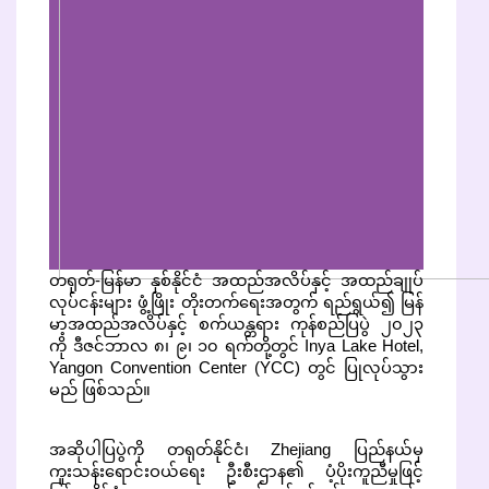
တရုတ်-မြန်မာ နှစ်နိုင်ငံ အထည်အလိပ်နှင့် အထည်ချုပ်
လုပ်ငန်းများ ဖွံ့ဖြိုး တိုးတက်ရေးအတွက် ရည်ရွယ်၍ မြန်
မာ့အထည်အလိပ်နှင့် စက်ယန္တရား ကုန်စည်ပြပွဲ ၂၀၂၃
ကို ဒီဇင်ဘာလ ၈၊ ၉၊ ၁၀ ရက်တို့တွင် Inya Lake Hotel,
Yangon Convention Center (YCC) တွင် ပြုလုပ်သွား
မည် ဖြစ်သည်။
အဆိုပါပြပွဲကို တရုတ်နိုင်ငံ၊ Zhejiang ပြည်နယ်မှ
ကူးသန်းရောင်းဝယ်ရေး ဦးစီးဌာန၏ ပံ့ပိုးကူညီမှုဖြင့်