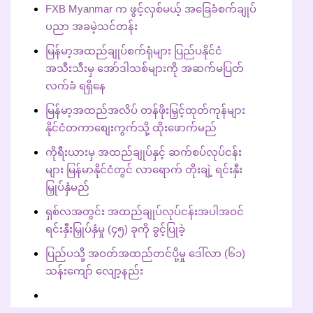
FXB Myanmar က ဖွင့်လှစ်မယ့် အခြေခံစက်ချုပ်
ပညာ အခမဲ့သင်တန်း
မြန်မာ့အထည်ချုပ်စက်ရုံများ ပြည်ပနိုင်ငံ
အသီးသီးမှ အော်ဒါသစ်များကို အဆက်မပြတ်
လက်ခံ ရရှိနေ
မြန်မာ့အထည်အလိပ် တန်ဖိုးမြှင့်ထုတ်ကုန်များ
နိုင်ငံတကာစျေးကွက်သို့ ထိုးဖောက်မည်
ကိုရီးယားမှ အထည်ချုပ်နှင့် ဆက်စပ်လုပ်ငန်း
များ မြန်မာနိုင်ငံတွင် လာရောက် တိုးချဲ့ ရင်းနှီး
မြှုပ်နှံမည်
ရှစ်လအတွင်း အထည်ချုပ်လုပ်ငန်းအပါအဝင်
ရင်းနှီးမြှုပ်နှံမှု (၄၅) ခုကို ခွင့်ပြုခဲ့
ပြည်ပသို့ အဝတ်အထည်တင်ပို့မှု ဒေါ်လာ (၆၁)
သန်းကျော် လျော့နည်း