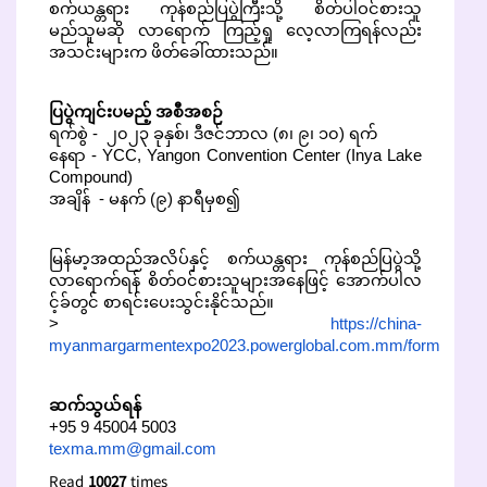
စက်ယန္တရား ကုန်စည်ပြပွဲကြီးသို့ စိတ်ပါဝင်စားသူ
မည်သူမဆို လာရောက် ကြည့်ရှု လေ့လာကြရန်လည်း
အသင်းများက ဖိတ်ခေါ်ထားသည်။
ပြပွဲကျင်းပမည့် အစီအစဉ်
ရက်စွဲ - ၂၀၂၃ ခုနှစ်၊ ဒီဇင်ဘာလ (၈၊ ၉၊ ၁၀) ရက်
နေရာ - YCC, Yangon Convention Center (Inya Lake
Compound)
အချိန် - မနက် (၉) နာရီမှစ၍
မြန်မာ့အထည်အလိပ်နှင့် စက်ယန္တရား ကုန်စည်ပြပွဲသို့
လာရောက်ရန် စိတ်ဝင်စားသူများအနေဖြင့် အောက်ပါလ
င့်ခ်တွင် စာရင်းပေးသွင်းနိုင်သည်။
>
https://china-
myanmargarmentexpo2023.powerglobal.com.mm/form
ဆက်သွယ်ရန်
+95 9 45004 5003
texma.mm@gmail.com
Read
10027
times