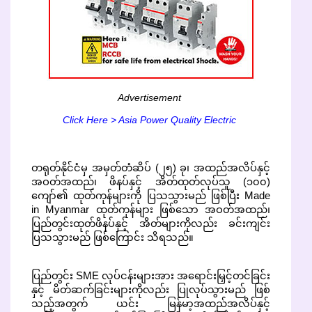
Advertisement
Click Here > Asia Power Quality Electric
တရုတ်နိုင်ငံမှ အမှတ်တံဆိပ် (၂၅) ခု၊ အထည်အလိပ်နှင့်
အဝတ်အထည်၊ ဖိနပ်နှင့် အိတ်ထုတ်လုပ်သူ (၁၀၀)
ကျော်၏ ထုတ်ကုန်များကို ပြသသွားမည် ဖြစ်ပြီး Made
in Myanmar ထုတ်ကုန်များ ဖြစ်သော အဝတ်အထည်၊
ပြည်တွင်းထုတ်ဖိနပ်နှင့် အိတ်များကိုလည်း ခင်းကျင်း
ပြသသွားမည် ဖြစ်ကြောင်း သိရသည်။
ပြည်တွင်း SME လုပ်ငန်းများအား အရောင်းမြှင့်တင်ခြင်း
နှင့် မိတ်ဆက်ခြင်းများကိုလည်း ပြုလုပ်သွားမည် ဖြစ်
သည့်အတွက် ယင်း မြန်မာ့အထည်အလိပ်နှင့်