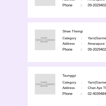
Phone
:
09-2029402
Shwe Theingi
Category
:
Yarn(Garmen
Address
:
Amarapura 
Phone
:
09-2029402
Taunggyi
Category
:
Yarn(Garmen
Address
:
Chan Aye T
Phone
:
02-4039484