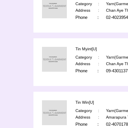
Category
:
Yarn(Garmen
Address
:
Chan Aye T
Phone
:
02-4023954
Tin Myint[U]
Category
:
Yarn(Garmen
Address
:
Chan Aye T
Phone
:
09-4301137
Tin Win[U]
Category
:
Yarn(Garmen
Address
:
Amarapura 
Phone
:
02-4070178