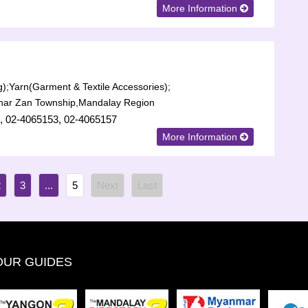
More Information
);
Yarn(Garment & Textile Accessories);
har Zan Township,Mandalay Region
, 02-4065153, 02-4065157
More Information
2
3
...
5
OUR GUIDES