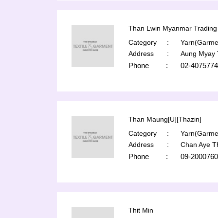
Than Lwin Myanmar Trading 
Category
:
Yarn(Garmen
Address
:
Aung Myay 
Phone
:
02-4075774
Than Maung[U][Thazin]
Category
:
Yarn(Garmen
Address
:
Chan Aye T
Phone
:
09-2000760
Thit Min