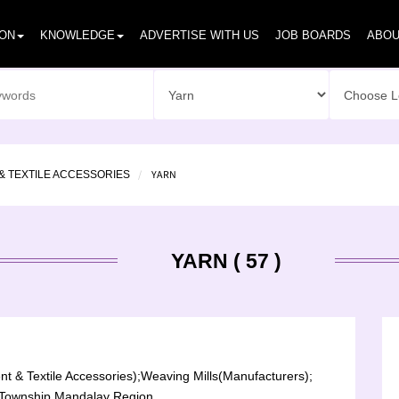
ION
KNOWLEDGE
ADVERTISE WITH US
JOB BOARDS
ABOU
YARN
& TEXTILE ACCESSORIES
YARN ( 57 )
t & Textile Accessories);
Weaving Mills(Manufacturers);
Township,Mandalay Region