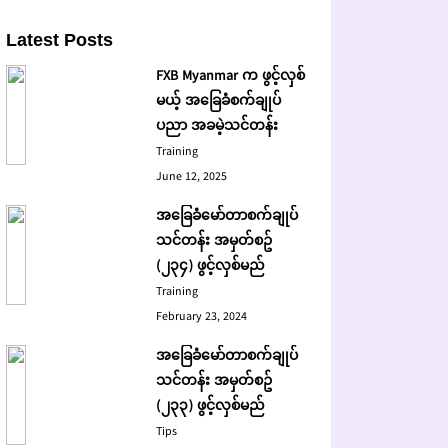
Latest Posts
FXB Myanmar က ဖွင့်လှစ်
မယ့် အခြေခံစက်ချုပ်
ပညာ အခမဲ့သင်တန်း
Training
June 12, 2025
အခြေခံမော်တာစက်ချုပ်
သင်တန်း အမှတ်စဥ်
(၂၃၄) ဖွင့်လှစ်မည်
Training
February 23, 2024
အခြေခံမော်တာစက်ချုပ်
သင်တန်း အမှတ်စဥ်
(၂၃၃) ဖွင့်လှစ်မည်
Tips