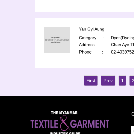
Yan Gyi Aung
Category
:
Dyes(Dyeing
Address
:
Chan Aye T
Phone
:
02-4039752
1