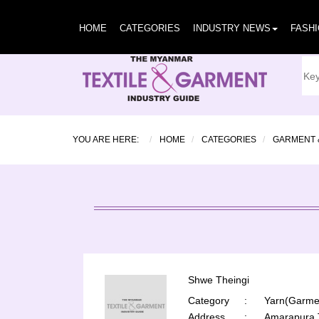
HOME
CATEGORIES
INDUSTRY NEWS
FASH
YOU ARE HERE:
HOME
CATEGORIES
GARMENT 
Shwe Theingi
Category
:
Yarn(Garmen
Address
:
Amarapura 