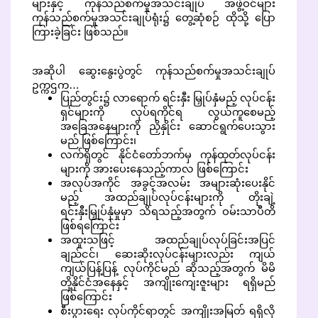
များနှင့် ကုန်သည်စက်မှုအသင်းချုပ် အဖွဲ့ဝင်များ
ကုန်သည်စက်မှုအသင်းချုပ်ရုံး၌ တွေ့ဆုံစဉ် ထိုသို့ ပြော
ကြားခဲ့ခြင်း ဖြစ်သည်။
အဆိုပါ ဆွေးနွေးပွဲတွင် ကုန်သည်စက်မှုအသင်းချုပ်
ဥက္ကဌက…
ပြည်တွင်း၌ လာရောက် ရင်းနှီး မြှုပ်နှံမည့် လုပ်ငန်း
ရှင်များကို လုပ်ရကိုင်ရ လွယ်ကူစေမည့်
အခြေအနေများကို ညှိနှိုင်း ဆောင်ရွက်ပေးသွား
မည် ဖြစ်ကြောင်း၊
လက်ရှိတွင် နိုင်ငံတော်ဘက်မှ ကုန်ထုတ်လုပ်ငန်း
များကို အားပေးနေသည့်ကာလ ဖြစ်ကြောင်း
အလုပ်အကိုင် အခွင့်အလမ်း အများဆုံးပေးနိုင်
မည့် အထည်ချုပ်လုပ်ငန်းများကို တိုးချဲ့
ရင်းနှီးမြှုပ်နှံမှုမှာ သိရသည့်အတွက် ဝမ်းသာပီတိ
ဖြစ်ရကြောင်း
အထူးသဖြင့် အထည်ချုပ်လုပ်ခြင်းအပြင်
ချည်ငင်၊ ဆေးဆိုးလုပ်ငန်းများလည်း ကျယ်
ကျယ်ပြန့်ပြန့် လုပ်ကိုင်မည် ဆိုသည့်အတွက် မိမိ
တို့နိုင်ငံအနေနှင့် အကျိုးကျေးဇူးများ ရရှိမည်
ဖြစ်ကြောင်း
စီးပွားရေး လုပ်ကိုင်ရာတွင် အကျိုးအမြတ် ရရှိလို