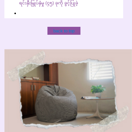
ရင်းနှီးမြှုပ်နှံမှု (၄၅) ခုကို ခွင့်ပြုခဲ့
back to top