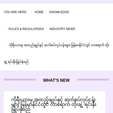
YOU ARE HERE:
HOME
KNOWLEDGE
RULES & REGULATIONS
INDUSTRY NEWS
ကိုရီးယားမှ အထည်ချုပ်နှင့် ဆက်စပ်လုပ်ငန်းများ မြန်မာနိုင်ငံတွင် လာရောက် တိုး
ချဲ့ ရင်းနှီးမြှုပ်နှံမည်
WHAT'S NEW
ကိုရီးယားမှ အထည်ချုပ်နှင့် ဆက်စပ်လုပ်ငန်း
များ မြန်မာနိုင်ငံတွင် လာရောက် တိုးချဲ့ ရင်းနှီး
မြှုပ်နှံမည်