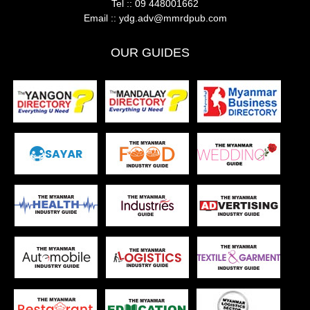
Tel ::
09 448001662
Email ::
ydg.adv@mmrdpub.com
OUR GUIDES