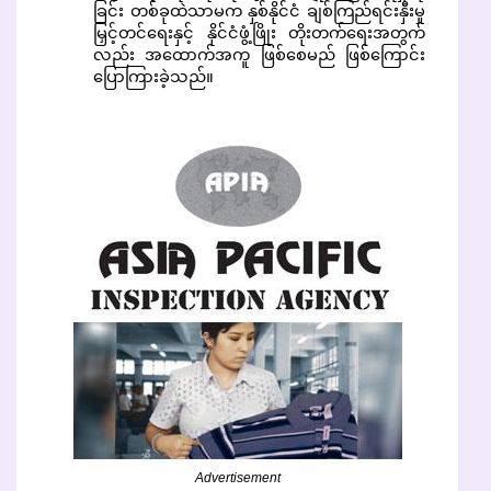
ခြင်း တစ်ခုထဲသာမက နှစ်နိုင်ငံ ချစ်ကြည်ရင်းနှီးမှု
မြှင့်တင်ရေးနှင့် နိုင်ငံဖွံ့ဖြိုး တိုးတက်ရေးအတွက်
လည်း အထောက်အကူ ဖြစ်စေမည် ဖြစ်ကြောင်း
ပြောကြားခဲ့သည်။
Advertisement