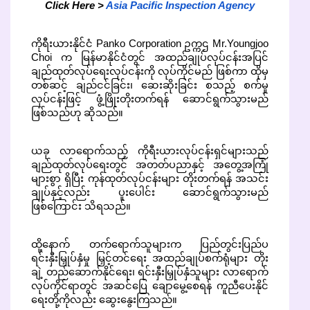
Click Here >
Asia Pacific Inspection Agency
ကိုရီးယားနိုင်ငံ Panko Corporation ဥက္ကဌ Mr.Youngjoo
Choi က မြန်မာနိုင်ငံတွင် အထည်ချုပ်လုပ်ငန်းအပြင်
ချည်ထုတ်လုပ်ရေးလုပ်ငန်းကို လုပ်ကိုင်မည် ဖြစ်ကာ ထိုမှ
တစ်ဆင့် ချည်ငင်ခြင်း၊ ဆေးဆိုးခြင်း စသည့် စက်မှု
လုပ်ငန်းဖြင့် ဖွံ့ဖြိုးတိုးတက်ရန် ဆောင်ရွက်သွားမည်
ဖြစ်သည်ဟု ဆိုသည်။
ယခု လာရောက်သည့် ကိုရီးယားလုပ်ငန်းရှင်များသည်
ချည်ထုတ်လုပ်ရေးတွင် အတတ်ပညာနှင့် အတွေ့အကြုံ
များစွာ ရှိပြီး ကုန်ထုတ်လုပ်ငန်းများ တိုးတက်ရန် အသင်း
ချုပ်နှင့်လည်း ပူးပေါင်း ဆောင်ရွက်သွားမည်
ဖြစ်ကြောင်း သိရသည်။
ထို့နောက် တက်ရောက်သူများက ပြည်တွင်းပြည်ပ
ရင်းနှီးမြှုပ်နှံမှု မြှင့်တင်ရေး အထည်ချုပ်စက်ရုံများ တိုး
ချဲ့ တည်ဆောက်နိုင်ရေး၊ ရင်းနှီးမြှုပ်နှံသူများ လာရောက်
လုပ်ကိုင်ရာတွင် အဆင်ပြေ ချောမွေ့စေရန် ကူညီပေးနိုင်
ရေးတို့ကိုလည်း ဆွေးနွေးကြသည်။