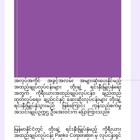
အလုပ်အကိုင် အခွင့်အလမ်း အများဆုံးပေးနိုင်မည့်
အထည်ချုပ်လုပ်ငန်းများ တိုးချဲ့ ရင်းနှီးမြှုပ်နှံရေး
အတွက် ကိုရီးယားအထည်ချုပ်လုပ်ငန်း၊ ချည်ထည်
ထုတ်လုပ်ရေး၊ ချည်ငင်နှင့် ဆေးဆိုးလုပ်ငန်းများ တိုးချဲ့
ရင်းနှီးမြှုပ်နှံသွားမည် ဖြစ်ကြောင်း ကုန်သည်စက်မှု
အသင်းချုပ်ဥက္ကဌ ဦးအေးဝင်းက ပြောကြားသည်။
မြန်မာနိုင်ငံတွင် တိုးချဲ့ ရင်းနှီးမြှုပ်နှံမည့် ကိုရီးယား
အထည်ချုပ်လုပ်ငန်း Panko Corporation မှ လုပ်ငန်းရှင်