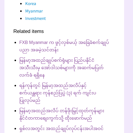
Korea
Myanmar
Investment
Related items
FXB Myanmar က ဖွင့်လှစ်မယ့် အခြေခံစက်ချုပ်
ပညာ အခမဲ့သင်တန်း
မြန်မာ့အထည်ချုပ်စက်ရုံများ ပြည်ပနိုင်ငံ
အသီးသီးမှ အော်ဒါသစ်များကို အဆက်မပြတ်
လက်ခံ ရရှိနေ
ရန်ကုန်တွင် မြန်မာ့အထည်အလိပ်နှင့်
စက်ယန္တရား ကုန်စည်ပြပွဲ (၃) ရက် ကျင်းပ
ပြုလုပ်မည်
မြန်မာ့အထည်အလိပ် တန်ဖိုးမြှင့်ထုတ်ကုန်များ
နိုင်ငံတကာစျေးကွက်သို့ ထိုးဖောက်မည်
ရှစ်လအတွင်း အထည်ချုပ်လုပ်ငန်းအပါအဝင်