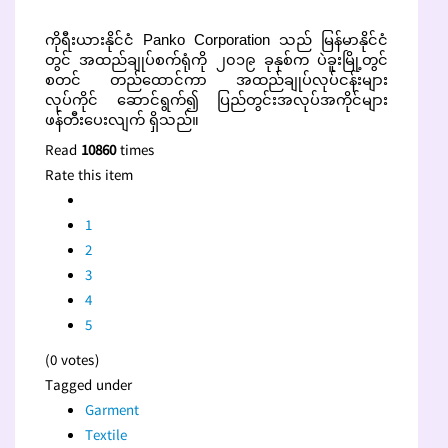
ကိုရီးယားနိုင်ငံ Panko Corporation သည် မြန်မာနိုင်ငံ
တွင် အထည်ချုပ်စက်ရုံကို ၂၀၁၉ ခုနှစ်က ပဲခူးမြို့တွင်
စတင် တည်ထောင်ကာ အထည်ချုပ်လုပ်ငန်းများ
လုပ်ကိုင် ဆောင်ရွက်၍ ပြည်တွင်းအလုပ်အကိုင်များ
ဖန်တီးပေးလျက် ရှိသည်။
Read
10860
times
Rate this item
1
2
3
4
5
(0 votes)
Tagged under
Garment
Textile