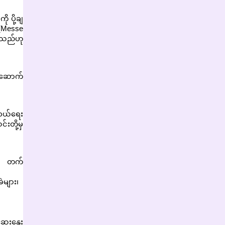
 ပို့ချ
 (Messe
ဲ့သည်ဟု
ည်ဆောက်
းဝယ်ရေး
းတို့မှ
့မှ တက်
ခဲများ၊
ွေးနွေး