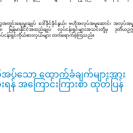
်းရေးမှူးချုပ် ဒေါ်ခိုင်ခိုင်နွယ်၊ ဗဟိုအလုပ်အမှုဆောင်၊ အလုပ်အမ
၊ မြန်မာနိုင်ငံအထည်ချုပ် လုပ်ငန်းရှင်များအသင်းတို့မှ ဒုတိယဥက္ကဋ
ုပ်ငန်းရှင်ကိုယ်စားလှယ်များ တက်ရောက်ခဲ့ကြသည်။
 လိုအပ်သော ထောက်ခံချက်များအား
းရန် အကြောင်းကြားစာ ထုတ်ပြန်