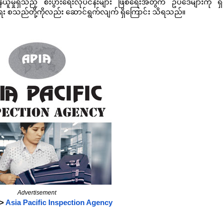
န်ယူမှုရှိသည့် စီးပွားရေးလုပ်ငန်းများ ဖြစ်ရေးအတွက် ဥပဒေများကို ရှ
စေရေး စသည်တို့ကိုလည်း ဆောင်ရွက်လျက် ရှိကြောင်း သိရသည်။
Advertisement
 >
Asia Pacific Inspection Agency