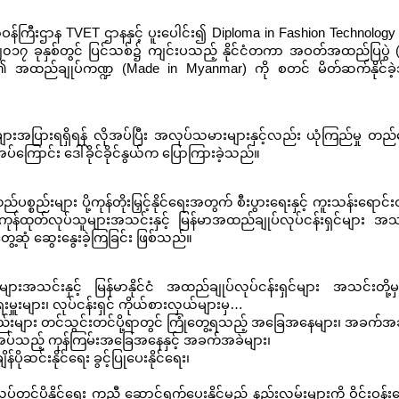
ကြီးဌာန TVET ဌာနနှင့် ပူးပေါင်း၍ Diploma in Fashion Technology ကို
်။ ၂၀၁၇ ခုနှစ်တွင် ပြင်သစ်၌ ကျင်းပသည့် နိုင်ငံတကာ အဝတ်အထည်ပြပွဲ
င်ငံ၏ အထည်ချုပ်ကဏ္ဍ (Made in Myanmar) ကို စတင် မိတ်ဆက်နိုင်ခ
er အများအပြားရရှိရန် လိုအပ်ပြီး အလုပ်သမားများနှင့်လည်း ယုံကြည်မှု တ
်ကြောင်း ဒေါ်ခိုင်ခိုင်နွယ်က ပြောကြားခဲ့သည်။
ည်းများ ပို့ကုန်တိုးမြှင့်နိုင်ရေးအတွက် စီးပွားရေးနှင့် ကူးသန်းရောင်
ှုကုန်ထုတ်လုပ်သူများအသင်းနှင့် မြန်မာအထည်ချုပ်လုပ်ငန်းရှင်များ အသင်
ွေ့ဆုံ ဆွေးနွေးခဲ့ကြခြင်း ဖြစ်သည်။
များအသင်းနှင့် မြန်မာနိုင်ငံ အထည်ချုပ်လုပ်ငန်းရှင်များ အသင်းတို
ူးများ၊ လုပ်ငန်းရှင် ကိုယ်စားလှယ်များမှ…
န်ပစ္စည်းများ တင်သွင်းတင်ပို့ရာတွင် ကြုံတွေ့ရသည့် အခြေအနေများ၊ အခက်အ
လိုအပ်သည့် ကုန်ကြမ်းအခြေအနေနှင့် အခက်အခဲများ၊
ုဆင်းနိုင်ရေး ခွင့်ပြုပေးနိုင်ရေး၊
ပို့နိုင်ရေး ကူညီ ဆောင်ရွက်ပေးနိုင်မည့် နည်းလမ်းများကို ဝိုင်းဝန်းဆ