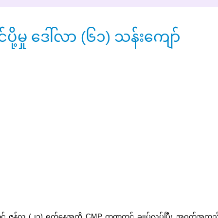
့မှု ဒေါ်လာ (၆၁) သန်းကျော်
် ဇွန်လ (၂၃) ရက်နေ့အထိ CMP ကဏ္ဍတွင် ချုပ်လုပ်ပြီး အဝတ်အထည် 