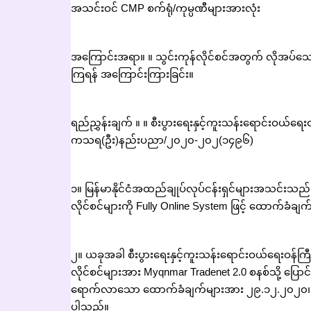
အသင်းဝင် CMP စက်ရုံ/ကုမ္ပဏီများအားလုံး
အကြောင်းအရာ။ ။ သွင်းကုန်လိုင်စင်အတွက် လိုအပ်
ကြရန် အကြောင်းကြားခြင်း။
ရည်ညွှန်းချက် ။ ။ စီးပွားရေးနှင့်ကူးသန်းရောင်းဝယ်
ကသရ(ဦး)နည်းပညာ/၂၀၂၀-၂၀၂(၁၄၉၆)
၁။ မြန်မာနိုင်ငံအထည်ချုပ်လုပ်ငန်းရှင်များအသင်းသည် စ
လိုင်စင်များကို Fully Online System ဖြင့် ထောက်ခံချ
၂။ ယခုအခါ စီးပွားရေးနှင့်ကူးသန်းရောင်းဝယ်ရေးဝန်က
လိုင်စင်များအား Myqnmar Tradenet 2.0 စနစ်သို့ ပြ
ရောက်လာသော ထောက်ခံချက်များအား ၂၉.၁၂.၂၀၂၀၊ 
ပါသည်။