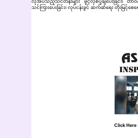
လိုအပ်သည့်သင်တန်းများ ဖွင့်လှစ်ပို့ချပေးခြင်း၊ တာဝ
သင်ကြားပေးခြင်း၊ လုပ်ငန်းခွင် ဆက်ဆံရေး တိုးမြင့်
Click Here