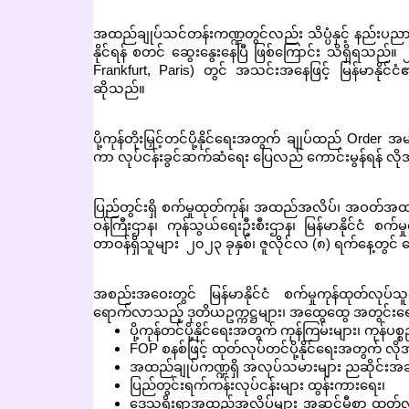
အထည်ချုပ်သင်တန်းကဏ္ဍတွင်လည်း သိပ္ပံနှင့် နည်းပညာဝန်
နိုင်ရန် စတင် ဆွေးနွေးနေပြီ ဖြစ်ကြောင်း သိရှိရသည
Frankfurt, Paris) တွင် အသင်းအနေဖြင့် မြန်မာနို
ဆိုသည်။
ပို့ကုန်တိုးမြှင့်တင်ပို့နိုင်ရေးအတွက် ချုပ်ထည် Ord
ကာ လုပ်ငန်းခွင်ဆက်ဆံရေး ပြေလည် ကောင်းမွန်ရန် လိုအပ
ပြည်တွင်းရှိ စက်မှုထုတ်ကုန်၊ အထည်အလိပ်၊ အဝတ်အထည်ပစ္စ
ဝန်ကြီးဌာန၊ ကုန်သွယ်ရေးဦးစီးဌာန၊ မြန်မာနိုင်ငံ စက်မ
တာဝန်ရှိသူများ ၂၀၂၃ ခုနှစ်၊ ဇူလိုင်လ (၈) ရက်နေ့တွင် တ
အစည်းအဝေးတွင် မြန်မာနိုင်ငံ စက်မှုကုန်ထုတ်လုပ်သူ
ရောက်လာသည့် ဒုတိယဥက္ကဋ္ဌများ၊ အထွေထွေ အတွင်းရေးမှ
ပို့ကုန်တင်ပို့နိုင်ရေးအတွက် ကုန်ကြမ်းများ၊ ကု
FOP စနစ်ဖြင့် ထုတ်လုပ်တင်ပို့နိုင်ရေးအတွက် 
အထည်ချုပ်ကဏ္ဍရှိ အလုပ်သမားများ ညဆိုင်းအချိန်ပိ
ပြည်တွင်းရက်ကန်းလုပ်ငန်းများ ထွန်းကားရေး၊
ဒေသရိုးရာအထည်အလိပ်များ အဆင့်မီစွာ ထုတ်လုပ်တင်