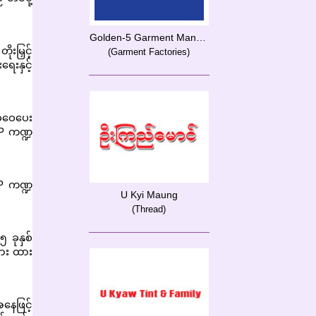
Golden-5 Garment Manufacturing Co., Ltd
းမြှင့်
(Garment Factories)
ေးနှင့်
ွဲဝေပေး
MP ကဏ္ဍ
MP ကဏ္ဍ
U Kyi Maung
(Thread)
 ခုနှစ်
ျား ထား
အနေဖြင့်