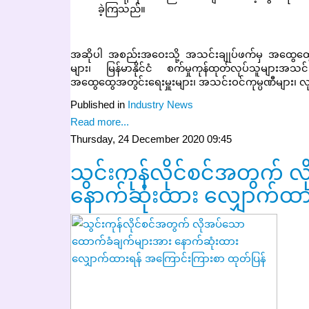
ခဲ့ကြသည်။
အဆိုပါ အစည်းအဝေးသို့ အသင်းချုပ်ဖက်မှ အထွေထွေအတွင
များ၊ မြန်မာနိုင်ငံ စက်မှုကုန်ထုတ်လုပ်သူများအသင်း
အထွေထွေအတွင်းရေးမှူးများ၊ အသင်းဝင်ကုမ္ပဏီများ၊ လ
Published in
Industry News
Read more...
Thursday, 24 December 2020 09:45
သွင်းကုန်လိုင်စင်အတွက်
နောက်ဆုံးထား လျှောက်ထာ