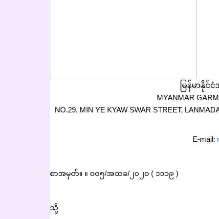
မြန်မာနိုင်
MYANMAR GARM
NO.29, MIN YE KYAW SWAR STREET, LANMADAW
E-mail:
စာအမှတ်။ ။ ၀၀၅/အထခ/၂၀၂၀ ( ၁၁၁၉ )
သို့