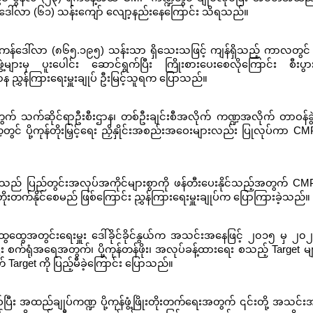
န်ဒေါ်လာ (၆၁) သန်းကျော် လျော့နည်းနေကြောင်း သိရသည်။
်ဒေါ်လာ (၈၆၅.၁၉၅) သန်းသာ ရှိသေးသဖြင့် ကျန်ရှိသည့် ကာလတွင် တို
ွဲ့များမှ ပူးပေါင်း ဆောင်ရွက်ပြီး ကြိုးစားပေးစေလိုကြောင်း စီးပွားရ
န ညွှန်ကြားရေးမှူးချုပ် ဦးမြင့်သူရက ပြောသည်။
ုင်ရေးအတွက် သက်ဆိုင်ရာဦးစီးဌာန၊ တစ်ဦးချင်းစီအလိုက် ကဏ္ဍအလိုက် တာဝန်ခ
် ပို့ကုန်တိုးမြှင့်ရေး ညှိနှိုင်းအစည်းအဝေးများလည်း ပြုလုပ်ကာ C
းသည် ပြည်တွင်းအလုပ်အကိုင်များစွာကို ဖန်တီးပေးနိုင်သည့်အတွက် C
းတက်နိုင်စေမည် ဖြစ်ကြောင်း ညွှန်ကြားရေးမှူးချုပ်က ပြောကြားခဲ့သည်။
ေထွေအတွင်းရေးမှူး ဒေါ်ခိုင်ခိုင်နွယ်က အသင်းအနေဖြင့် ၂၀၁၅ မှ ၂၀၂၅
း စက်ရုံအရေအတွက်၊ ပို့ကုန်တန်ဖိုး၊ အလုပ်ခန့်ထားရေး စသည့် Target မ
Target ကို ပြည့်မီခဲ့ကြောင်း ပြောသည်။
 ဖြစ်ပြီး အထည်ချုပ်ကဏ္ဍ ပို့ကုန်ဖွံ့ဖြိုးတိုးတက်ရေးအတွက် ၎င်းတို့ အသင်း