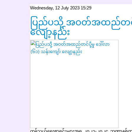
Wednesday, 12 July 2023 15:29
ပြည်ပသို့ အဝတ်အထည်တင်ပို
လျော့နည်း
ကုန်သွယ်ရေးစာရင်းများအရ ၂၀၂၃-၂၀၂၄ ဘဏ္ဍာနှစ်တွင