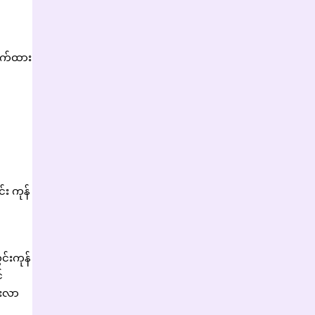
ာက်ထား
်း ကုန်
င်းကုန်
်
ားလာ