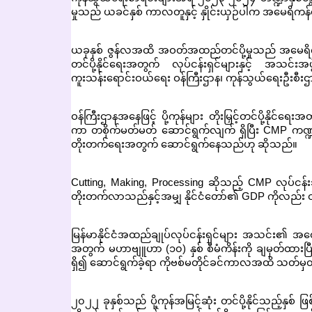
မှုသည် ယခင်နှစ် ကာလတူနှင့် နှိုင်းယှဉ်ပါက အမေရိက
ယခုနှစ် ဇွန်လအထိ အဝတ်အထည်တင်ပို့မှုသည် အမေရိကန
တင်ပို့နိုင်ရေးအတွက် လုပ်ငန်းရှင်များနှင့် အသင်းအဖ
ကူးသန်းရောင်းဝယ်ရေး ဝန်ကြီးဌာန၊ ကုန်သွယ်ရေးဦးစီးဌာ
ဝန်ကြီးဌာနအနေဖြင့် ပို့ကုန်များ တိုးမြှင့်တင်ပို့နိ
ကာ တစိုက်မတ်မတ် ဆောင်ရွက်လျက် ရှိပြီး CMP ကဏ္ဍတွင
တိုးတက်ရေးအတွက် ဆောင်ရွက်နေသည်ဟု ဆိုသည်။
Cutting, Making, Processing ဆိုသည့် CMP လုပ်ငန်
တိုးတက်လာသည်နှင့်အမျှ နိုင်ငံတော်၏ GDP ကိုလည်း တို
မြန်မာနိုင်ငံအထည်ချုပ်လုပ်ငန်းရှင်များ အသင်း၏ အထွ
အတွက် မဟာဗျူဟာ (၁၀) နှစ် စီမံကိန်းကို ချမှတ်ထားပြီ
ရှိ၍ ဆောင်ရွက်ခဲ့ရာ ကိုဗစ်မတိုင်ခင်ကာလအထိ သတ်မှတ် 
၂၀၂၂ ခုနှစ်သည် ပို့ကုန်အမြင့်ဆုံး တင်ပို့နိုင်သည့်နှစ်