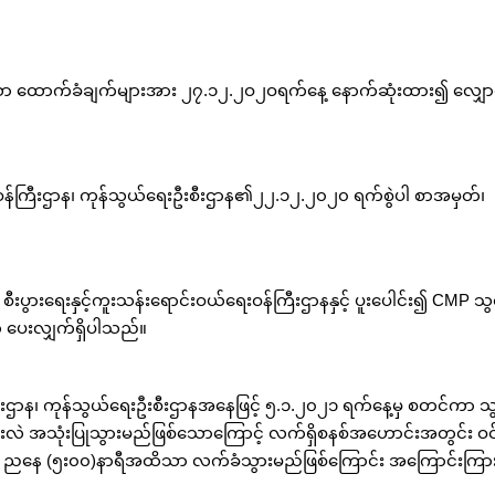
သော ထောက်ခံချက်များအား ၂၇.၁၂.၂ဝ၂ဝရက်နေ့ နောက်ဆုံးထား၍ လျှေ
ရေးဝန်ကြီးဌာန၊ ကုန်သွယ်ရေးဦးစီးဌာန၏၂၂.၁၂.၂၀၂၀ ရက်စွဲပါ စာအမှတ်၊
ီးပွားရေးနှင့်ကူးသန်းရောင်းဝယ်ရေးဝန်ကြီးဌာနနှင့် ပူးပေါင်း၍ CMP သွင
က် ပေးလျှက်ရှိပါသည်။
ြီးဌာန၊ ကုန်သွယ်ရေးဦးစီးဌာနအနေဖြင့် ၅.၁.၂၀၂၁ ရက်နေ့မှ စတင်ကာ သွ
ောင်းလဲ အသုံးပြုသွားမည်ဖြစ်သောကြောင့် လက်ရှိစနစ်အဟောင်းအတွင်း ဝင
ညနေ (၅း၀၀)နာရီအထိသာ လက်ခံသွားမည်ဖြစ်ကြောင်း အကြောင်းကြ