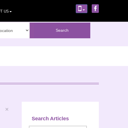
T US
×
Search Articles