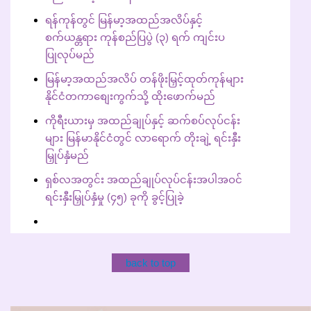
ရန်ကုန်တွင် မြန်မာ့အထည်အလိပ်နှင့်
စက်ယန္တရား ကုန်စည်ပြပွဲ (၃) ရက် ကျင်းပ
ပြုလုပ်မည်
မြန်မာ့အထည်အလိပ် တန်ဖိုးမြှင့်ထုတ်ကုန်များ
နိုင်ငံတကာစျေးကွက်သို့ ထိုးဖောက်မည်
ကိုရီးယားမှ အထည်ချုပ်နှင့် ဆက်စပ်လုပ်ငန်း
များ မြန်မာနိုင်ငံတွင် လာရောက် တိုးချဲ့ ရင်းနှီး
မြှုပ်နှံမည်
ရှစ်လအတွင်း အထည်ချုပ်လုပ်ငန်းအပါအဝင်
ရင်းနှီးမြှုပ်နှံမှု (၄၅) ခုကို ခွင့်ပြုခဲ့
back to top