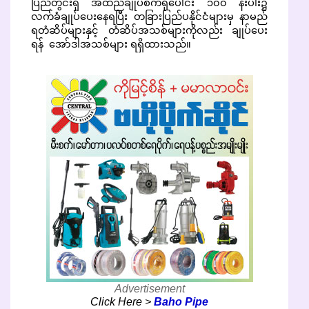
ပြည်တွင်းရှိ အထည်ချုပ်စက်ရုံပေါင်း ၁၀၀ နီးပါး၌
လက်ခံချုပ်ပေးနေရပြီး တခြားပြည်ပနိုင်ငံများမှ နာမည်
ရတံဆိပ်များနှင့် တံဆိပ်အသစ်များကိုလည်း ချုပ်ပေး
ရန် အော်ဒါအသစ်များ ရရှိထားသည်။
Advertisement
Click Here >
Baho Pipe