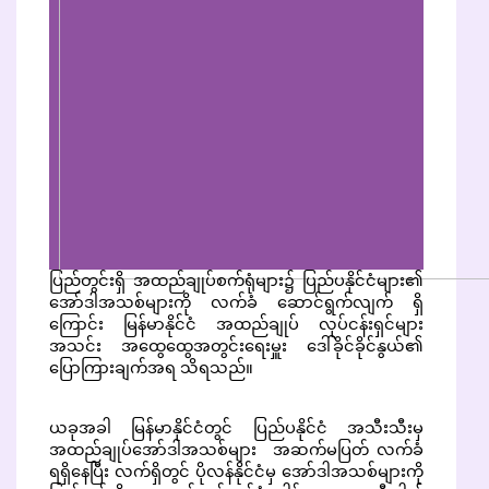
ပြည်တွင်းရှိ အထည်ချုပ်စက်ရုံများ၌ ပြည်ပနိုင်ငံများ၏
အော်ဒါအသစ်များကို လက်ခံ ဆောင်ရွက်လျက် ရှိ
ကြောင်း မြန်မာနိုင်ငံ အထည်ချုပ် လုပ်ငန်းရှင်များ
အသင်း အထွေထွေအတွင်းရေးမှူး ဒေါ်ခိုင်ခိုင်နွယ်၏
ပြောကြားချက်အရ သိရသည်။
ယခုအခါ မြန်မာနိုင်ငံတွင် ပြည်ပနိုင်ငံ အသီးသီးမှ
အထည်ချုပ်အော်ဒါအသစ်များ အဆက်မပြတ် လက်ခံ
ရရှိနေပြီး လက်ရှိတွင် ပိုလန်နိုင်ငံမှ အော်ဒါအသစ်များကို