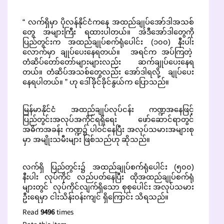
“ လက်ရှိမှာ ပိုလန်နိုင်ငံကနေ အထည်ချုပ်အော်ဒါအသစ်
တွေ အများကြီး ရထားပါတယ်။ အဲဒီအော်ဒါတွေကို
ပြည်တွင်းက အထည်ချုပ်စက်ရုံပေါင်း (၁၀၀) နီးပါး
လောက်မှာ ချုပ်ပေးနေရတယ်။ အရင်က အပ်ကြတဲ့
တံဆိပ်တော်တော်များများလည်း ဆက်ချုပ်ပေးနေရ
တယ်။ တံဆိပ်အသစ်တွေလည်း အော်ဒါရလို့ ချုပ်ပေး
နေရပါတယ်။ ” ဟု ဒေါ်ခိုင်ခိုင်နွယ်က ပြောသည်။
မြန်မာနိုင်ငံ အထည်ချုပ်လုပ်ငန်း ကဏ္ဍအနေဖြင့်
ပြည်တွင်းအလုပ်အကိုင်ရရှိရေး ဖော်ဆောင်ရာတွင်
အဓိကအခန်း ကဏ္ဍ၌ ပါဝင်နေပြီး အလုပ်သမားအများစု
မှာ အမျိုးသမီးများ ဖြစ်သည်ဟု ဆိုသည်။
လက်ရှိ ပြည်တွင်း၌ အထည်ချုပ်စက်ရုံပေါင်း (၅၀၀)
နီးပါး လုပ်ကိုင် လည်ပတ်နေပြီး ထိုအထည်ချုပ်စက်ရုံ
များတွင် လုပ်ကိုင်လျက်ရှိသော စုစုပေါင်း အလုပ်သမား
ဦးရေမှာ ငါးသိန်းဝန်းကျင် ရှိကြောင်း သိရသည်။
Read
9496
times