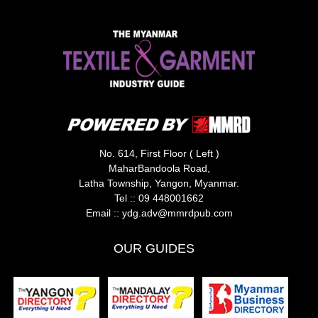
No. 614, First Floor ( Left )
MaharBandoola Road,
Latha Township, Yangon, Myanmar.
Tel ::
09 448001662
Email ::
ydg.adv@mmrdpub.com
OUR GUIDES