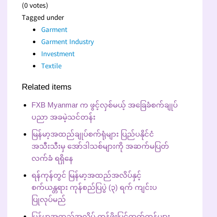
(0 votes)
Tagged under
Garment
Garment Industry
Investment
Textile
Related items
FXB Myanmar က ဖွင့်လှစ်မယ့် အခြေခံစက်ချုပ်
ပညာ အခမဲ့သင်တန်း
မြန်မာ့အထည်ချုပ်စက်ရုံများ ပြည်ပနိုင်ငံ
အသီးသီးမှ အော်ဒါသစ်များကို အဆက်မပြတ်
လက်ခံ ရရှိနေ
ရန်ကုန်တွင် မြန်မာ့အထည်အလိပ်နှင့်
စက်ယန္တရား ကုန်စည်ပြပွဲ (၃) ရက် ကျင်းပ
ပြုလုပ်မည်
မြန်မာ့အထည်အလိပ် တန်ဖိုးမြှင့်ထုတ်ကုန်များ