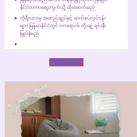
နိုင်ငံတကာစျေးကွက်သို့ ထိုးဖောက်မည်
ကိုရီးယားမှ အထည်ချုပ်နှင့် ဆက်စပ်လုပ်ငန်း
များ မြန်မာနိုင်ငံတွင် လာရောက် တိုးချဲ့ ရင်းနှီး
မြှုပ်နှံမည်
back to top