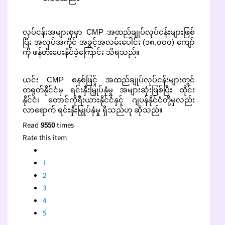
လုပ်ငန်းအများစုမှာ CMP အထည်ချုပ်လုပ်ငန်းများဖြစ်
ပြီး အလုပ်အကိုင် အခွင့်အလမ်းပေါင်း (၁၈,၀ဝ၀) ကျော်
ကို ဖန်တီးပေးနိုင်ခဲ့ကြောင်း သိရသည်။
ယင်း CMP စနစ်ဖြင့် အထည်ချုပ်လုပ်ငန်းများတွင်
တရုတ်နိုင်ငံမှ ရင်းနှီးမြှုပ်နှံမှု အများဆုံးဖြစ်ပြီး ထိုင်း
နိုင်ငံ၊ တောင်ကိုရီးယားနိုင်ငံနှင့် ဂျပန်နိုင်ငံတို့မှလည်း
လာရောက် ရင်းနှီးမြှုပ်နှံမှု ရှိသည်ဟု ဆိုသည်။
Read
9550
times
Rate this item
1
2
3
4
5