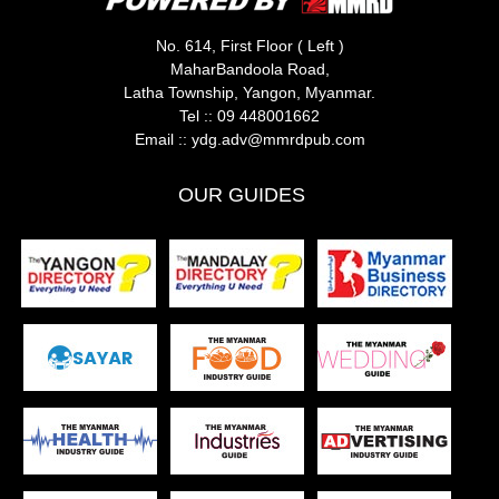
No. 614, First Floor ( Left )
MaharBandoola Road,
Latha Township, Yangon, Myanmar.
Tel ::
09 448001662
Email ::
ydg.adv@mmrdpub.com
OUR GUIDES