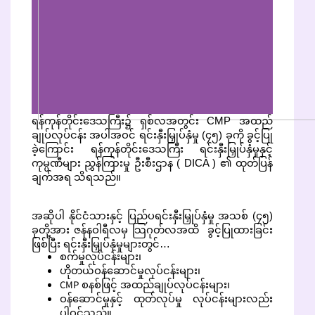
ရန်ကုန်တိုင်းဒေသကြီး၌ ရှစ်လအတွင်း CMP အထည်
ချုပ်လုပ်ငန်း အပါအဝင် ရင်းနှီးမြှုပ်နှံမှု (၄၅) ခုကို ခွင့်ပြု
ခဲ့ကြောင်း ရန်ကုန်တိုင်းဒေသကြီး ရင်းနှီးမြှုပ်နှံမှုနှင့်
ကုမ္ပဏီများ ညွှန်ကြားမှု ဦးစီးဌာန ( DICA ) ၏ ထုတ်ပြန်
ချက်အရ သိရသည်။
အဆိုပါ နိုင်ငံသားနှင့် ပြည်ပရင်းနှီးမြှုပ်နှံမှု အသစ် (၄၅)
ခုတို့အား ဇန်နဝါရီလမှ သြဂုတ်လအထိ ခွင့်ပြုထားခြင်း
ဖြစ်ပြီး ရင်းနှီးမြှုပ်နှံမှုများတွင်…
စက်မှုလုပ်ငန်းများ၊
ဟိုတယ်ဝန်ဆောင်မှုလုပ်ငန်းများ၊
CMP စနစ်ဖြင့် အထည်ချုပ်လုပ်ငန်းများ၊
ဝန်ဆောင်မှုနှင့် ထုတ်လုပ်မှု လုပ်ငန်းများလည်း
ပါဝင်သည်။