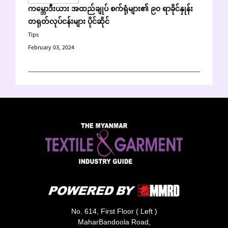
ကမ္ဘောဒီးယား အထည်ချုပ် စက်ရုံများ၏ ၉၀ ရာခိုင်နှုန်း
တရုတ်လုပ်ငန်းများ ပိုင်ဆိုင်
Tips
February 03, 2024
No. 614, First Floor ( Left )
MaharBandoola Road,