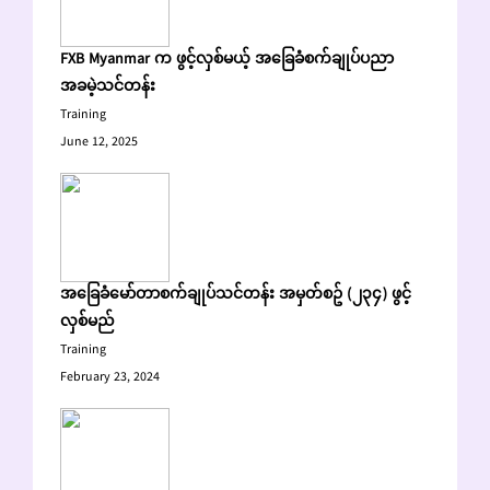
FXB Myanmar က ဖွင့်လှစ်မယ့် အခြေခံစက်ချုပ်ပညာ
အခမဲ့သင်တန်း
Training
June 12, 2025
အခြေခံမော်တာစက်ချုပ်သင်တန်း အမှတ်စဥ် (၂၃၄) ဖွင့်
လှစ်မည်
Training
February 23, 2024