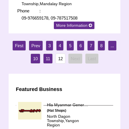
Township,Mandalay Region
Phone
:
09-976659178, 09-787517508
More Information
3
4
5
6
7
8
...
10
11
12
Featured Business
Hla Myanmar General Trading & Services Co-op Ltd.
(Hat Shops)
North Dagon
Township,Yangon
Region