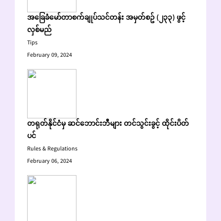
အခြေခံမော်တာစက်ချုပ်သင်တန်း အမှတ်စဥ် (၂၃၃) ဖွင့်
လှစ်မည်
Tips
February 09, 2024
တရုတ်နိုင်ငံမှ ဆင်ဘောင်းဘီများ တင်သွင်းခွင့် ထိုင်းပိတ်
ပင်
Rules & Regulations
February 06, 2024