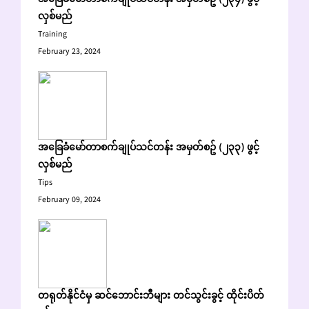
အခြေခံမော်တာစက်ချုပ်သင်တန်း အမှတ်စဥ် (၂၃၄) ဖွင့်
လှစ်မည်
Training
February 23, 2024
အခြေခံမော်တာစက်ချုပ်သင်တန်း အမှတ်စဥ် (၂၃၃) ဖွင့်
လှစ်မည်
Tips
February 09, 2024
တရုတ်နိုင်ငံမှ ဆင်ဘောင်းဘီများ တင်သွင်းခွင့် ထိုင်းပိတ်