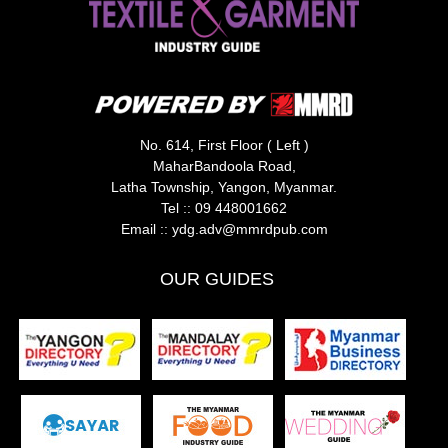
No. 614, First Floor ( Left )
MaharBandoola Road,
Latha Township, Yangon, Myanmar.
Tel ::
09 448001662
Email ::
ydg.adv@mmrdpub.com
OUR GUIDES