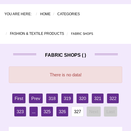
YOU ARE HERE:
HOME
CATEGORIES
FABRIC SHOPS
FASHION & TEXTILE PRODUCTS
FABRIC SHOPS ( )
There is no data!
318
319
320
321
322
323
...
325
326
327