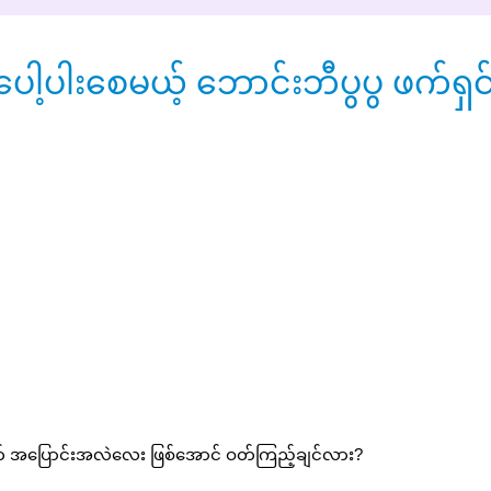
ေါ့ပါးစေမယ့် ဘောင်းဘီပွပွ ဖက်ရှင
တွက် အပြောင်းအလဲလေး ဖြစ်အောင် ဝတ်ကြည့်ချင်လား?