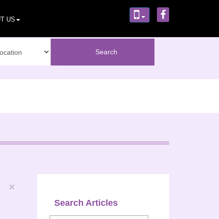
T US
×
Search Articles