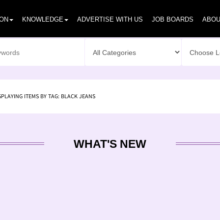
ION
KNOWLEDGE
ADVERTISE WITH US
JOB BOARDS
ABOU
SPLAYING ITEMS BY TAG: BLACK JEANS
WHAT'S NEW