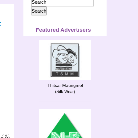
်
Featured Advertisers
Thitsar Maungmel
(Silk Wear)
်နိုင်