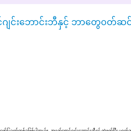
ဂျင်းဘောင်းဘီနှင့် ဘာတွေ၀တ်ဆင
့ ဖော်ပြချက်တစ်ခုဖြစ်ပါတယ်။
အနက်ရောင်ဂျင်းဘောင်းဘီနှင့် တွဲဖက်ပြီး မ၀တ်ဆင