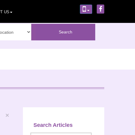
T US
×
Search Articles