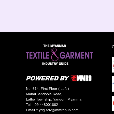
No. 614, First Floor ( Left )
MaharBandoola Road,
Latha Township, Yangon, Myanmar.
Tel ::
09 448001662
Email ::
ydg.adv@mmrdpub.com