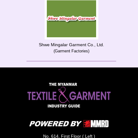
Shwe Mingalar Garment Co., Ltd.
(Garment Factories)
No. 614, First Floor ( Left )