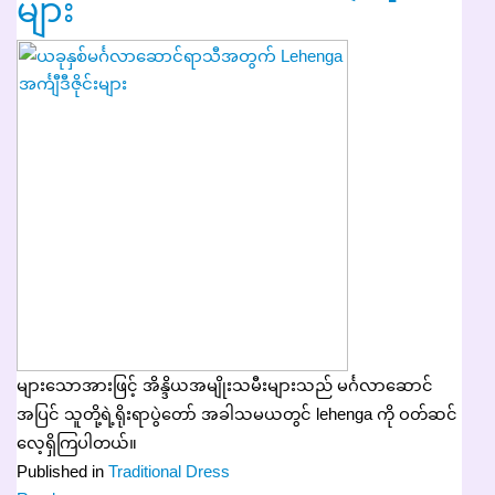
များ
များသောအားဖြင့် အိန္ဒိယအမျိုးသမီးများသည် မင်္ဂလာဆောင်
အပြင် သူတို့ရဲ့ရိုးရာပွဲတော် အခါသမယတွင် lehenga ကို ဝတ်ဆင်
လေ့ရှိကြပါတယ်။
Published in
Traditional Dress