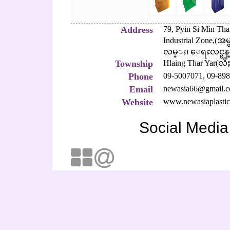
Address
79, Pyin Si Min Tha
Industrial Zone,(
လမ္း၊ ေရႊလင္ဗန္း
Township
Hlaing Thar Yar(လိ
Phone
09-5007071,
09-898
Email
newasia66@gmail.
Website
www.newasiaplasti
Social Media