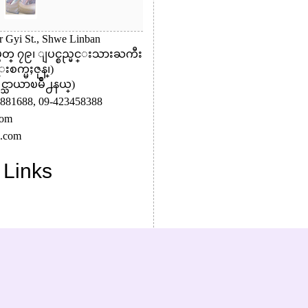
r Gyi St., Shwe Linban
အမွတ္ ၇၉၊ ျပင္စည္မင္းသားႀကီး
စက္မႈဇုန္၊)
ႈင္သာယာၿမိဳ႕နယ္)
881688,
09-423458388
com
c.com
 Links