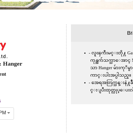
Br
လူၾကီးမင္းတို႔ Garm
ကုန္အက်သက္သာေအာင္ New 
& Hanger
သာ Hanger မ်ားကု
ent
ကာင္းပါးအပ္ပါသည္။
အေရအတြက္သန္းနဲ႔ခ်ီေသာဒ
င္းျပီးထုတ္လုပ္ေပးလ်
s
 PM