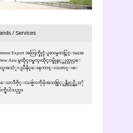
ands / Services
ent Export အတြက္နိုင္ငံျခားမွတင္သြင္းမႈအ
Asia မွထိုင္ဝမ္စက္၊ထိုင္ဝမ္ဖိုနွင့္ထုတ္လုပ္ေ
ိမွာယူအသံုးျပဳနိုင္ေၾကာင္းသတင္းေ
ီဇိုင္းသစ္မ်ားကိုမိုအသစ္ဖြင့္ရန္တိုင္ပင္ညိွႏႈို
က္ရွိပါသည္။