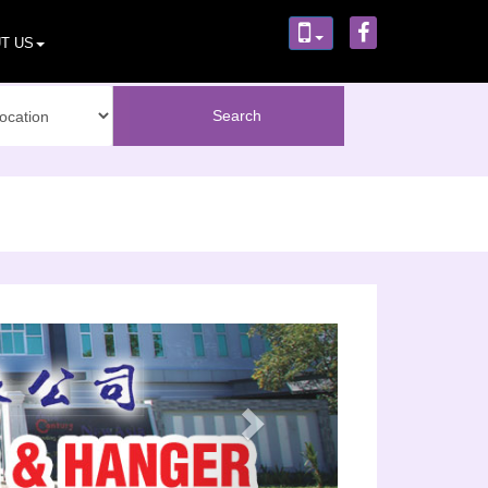
T US
Next