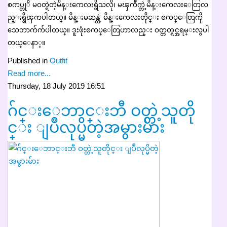
စကပ္တုိ မဝတ္ရဲတဲ့မိန္းကေလးရွိသလို၊ မၾကိဳက္တဲ့မိန္းကေလးေတြလ
ည္းရွိၾကပါတယ္။ မိန္းမဆန္တဲ့ မိန္းကေလးတိုင္း စကပ္ေတြကို
သေဘာက်က်ပါတယ္။ ဒူးဖုံးစကပ္ေတြဟာလည္း ဝတ္တတ္ရင္အရမ္းလွပါ
တယ္ေနာ္။
Published in
Outfit
Read more...
Thursday, 18 July 2019 16:51
ဂ်င္းေဘာင္းဘီ ဝတ္တဲ့သူတို
င္း ျပဳလုပ္မိတဲ့အမွားမ်ား