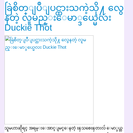
ခြဲစိတ္ျပဳျပင္ထားသကဲ့သို႔ လွေ
နတဲ့ လူမည္းေမာ္ဒယ္မေလး
Duckie Thot
သူမဟာဆိုရင္ အရမ္းေအာင္ျမင္ေနတဲ့ ၾသစေၾတးလ် ေမာ္ဒယ္တ