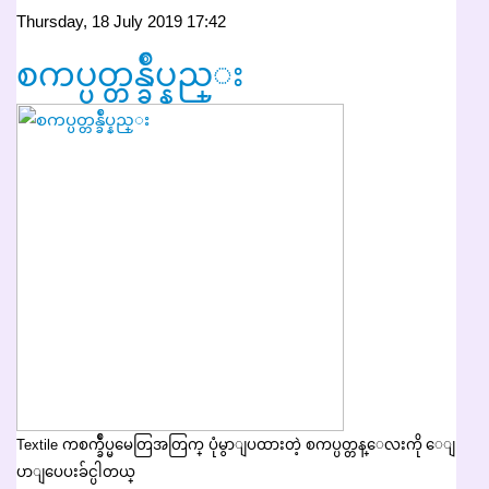
Thursday, 18 July 2019 17:42
စကပ္ပတ္တန္ခ်ဳပ္နည္း
Textile ကစက္ခ်ဳပ္မမေတြအတြက္ ပုံမွာျပထားတဲ့ စကပ္ပတ္တန္ေလးကို ေျ
ပာျပေပးခ်င္ပါတယ္