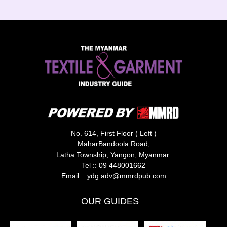
No. 614, First Floor ( Left )
MaharBandoola Road,
Latha Township, Yangon, Myanmar.
Tel ::
09 448001662
Email ::
ydg.adv@mmrdpub.com
OUR GUIDES