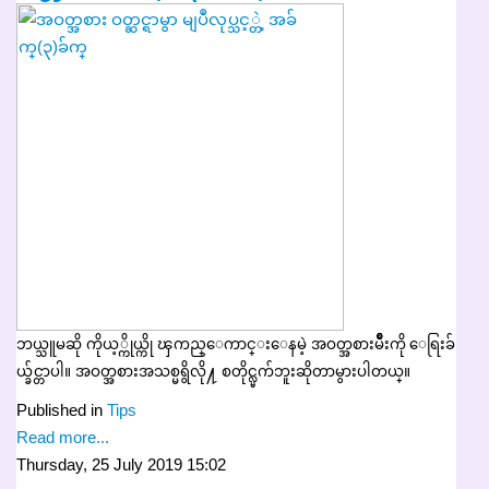
ဘယ္သူမဆို ကိုယ့္ကိုယ္ကို ၾကည္ေကာင္းေနမဲ့ အဝတ္အစားမ်ဳိးကို ေရြးခ်
ယ္ခ်င္တာပါ။ အဝတ္အစားအသစ္မရွိလို႔ စတိုင္လ္မက်ဘူးဆိုတာမွားပါတယ္။
Published in
Tips
Read more...
Thursday, 25 July 2019 15:02