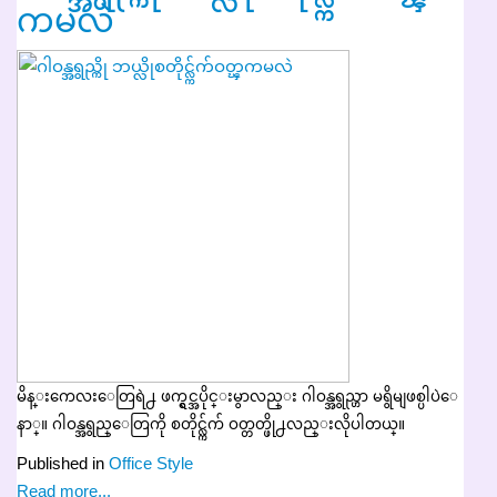
ကမလဲ
မိန္းကေလးေတြရဲ႕ ဖက္ရွင္အပိုင္းမွာလည္း ဂါဝန္အရွည္ဟာ မရွိမျဖစ္ပါပဲေ
နာ္။ ဂါဝန္အရွည္ေတြကို စတိုင္လ္က်က် ဝတ္တတ္ဖို႕လည္းလိုပါတယ္။
Published in
Office Style
Read more...