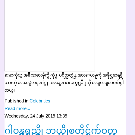
ခႏၶာကိုယ္ အခ်ဳိးအစားမိုက္မိုက္နဲ႔ ပရိတ္သတ္ရဲ႕ အားေပးမူကို အခိုင္အမာရရွိ
ထားတဲ့ ေအာင္ရဲလင္းရဲ႕ အလန္းစားဖက္ရွင္တခ်ဳိ႕ကို ေျပာျပေပးခ်င္ပါ
တယ္။
Published in
Celebrities
Read more...
Wednesday, 24 July 2019 13:39
ဂါဝန္အရွည္ကို ဘယ္လိုစတိုင္လ္က်က်ဝတ္ၾ