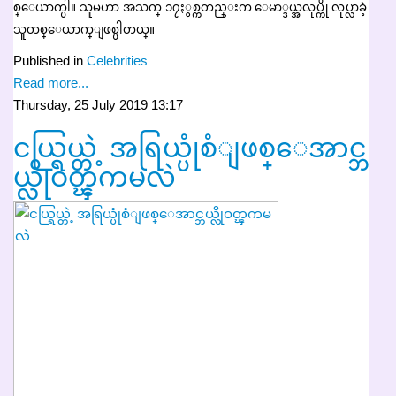
စ္ေယာက္ပါ။ သူမဟာ အသက္ ၁၇ႏွစ္ကတည္းက ေမာ္ဒယ္အလုပ္ကို လုပ္လာခဲ့
သူတစ္ေယာက္ျဖစ္ပါတယ္။
Published in
Celebrities
Read more...
Thursday, 25 July 2019 13:17
ငယ္ရြယ္တဲ့ အရြယ္ပုံစံျဖစ္ေအာင္ဘ
ယ္လိုဝတ္ၾကမလဲ