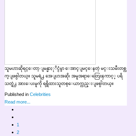
သူမဟာဆိုရင္ေတာ့ ျမန္မာႏုိင္ငံမွာ ေအာင္ျမင္ေနတဲ့ မင္းသမီးတစ္လ
က္ျဖစ္ပါတယ္။ သူမရဲ႕ အေျပာအဆို၊ အမူအရာေတြေၾကာင့္ ပရိ
သတ္ရဲ႕ အားေပးမူကို ရရွိထားသူတစ္ေယာက္လည္းျဖစ္ပါတယ္။
Published in
Celebrities
Read more...
1
2