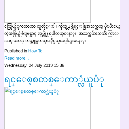
ငယ္ရြယ္ခ်င္ၾကတာဟာ လူတိုင္းပါ။ ကိုယ္ရဲ႕ ရွိရင္းစြဲအသက္ထက္ ပိုၿပီးငယ္
တဲ့အရြယ္ပုံစံျဖစ္အာင္ လုပ္လို႔ရပါတယ္ေနာ္။ အသက္အမ်ားႀကီးကြာေ
အာင္ ေတာ့ ဘယ္သူမွတတ္ႏိုင္မယ္မထင္ပါဘူးေနာ္။
Published in
How To
Read more...
Wednesday, 24 July 2019 15:38
ရင္ေစ့စတစ္ေကာ္လံယူပံု