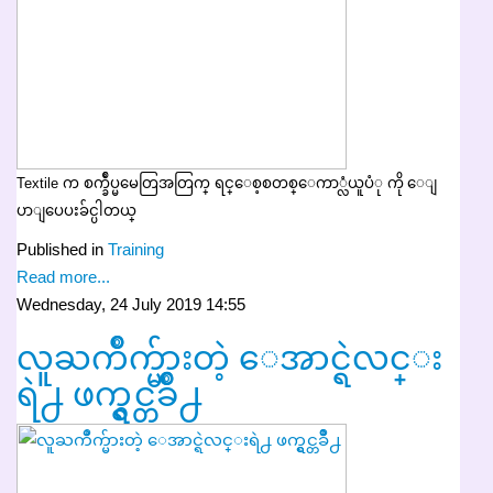
Textile က စက္ခ်ဳပ္မမေတြအတြက္ ရင္ေစ့စတစ္ေကာ္လံယူပံု ကို ေျ
ပာျပေပးခ်င္ပါတယ္
Published in
Training
Read more...
Wednesday, 24 July 2019 14:55
လူႀကိဳက္မ်ားတဲ့ ေအာင္ရဲလင္း
ရဲ႕ ဖက္ရွင္တခ်ဳိ႕