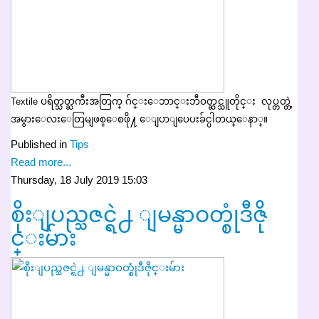
Textile ပရိတ္သတ္ႀကီးအတြက္ ဂ်င္းေဘာင္းဘီဝတ္ဆင္သူတိုင္း လုပ္တတ္တဲ့
အမွားေလးေတြမျဖစ္ေစဖို႔ ေျပာျပေပးခ်င္ပါတယ္ေနာ္။
Published in
Tips
Read more...
Thursday, 18 July 2019 15:03
စိုးျပည္သဇင္ရဲ႕ ျမန္မာဝတ္စုံဒီဇို
င္းမ်ား