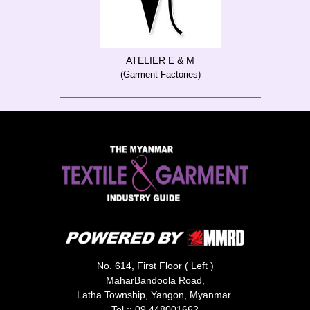
ATELIER E & M
(Garment Factories)
No. 614, First Floor ( Left )
MaharBandoola Road,
Latha Township, Yangon, Myanmar.
Tel ::
09 448001662