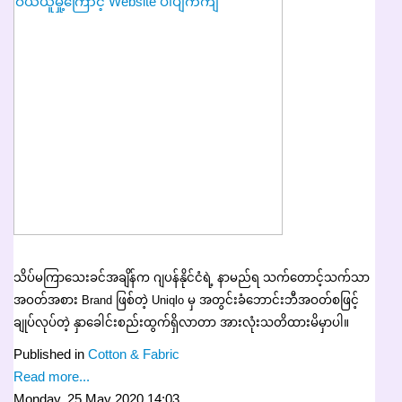
သိပ်မကြာသေးခင်အချိန်က ဂျပန်နိုင်ငံရဲ့ နာမည်ရ သက်တောင့်သက်သာ
အဝတ်အစား Brand ဖြစ်တဲ့ Uniqlo မှ အတွင်းခံဘောင်းဘီအဝတ်စဖြင့်
ချုပ်လုပ်တဲ့ နှာခေါင်းစည်းထွက်ရှိလာတာ အားလုံးသတိထားမိမှာပါ။
Published in
Cotton & Fabric
Read more...
Monday, 25 May 2020 14:03