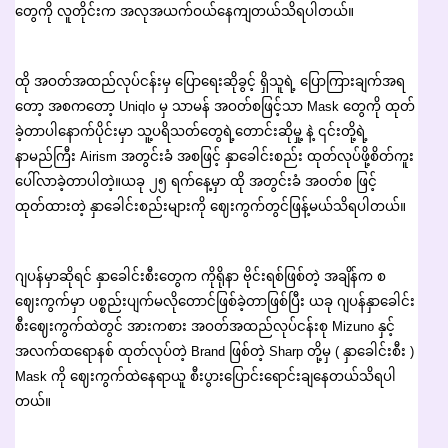
တွေကို လူတိုင်းက အလုအယက်ဝယ်နေကျတယ်သိရပါတယ်။
ထို အဝတ်အထည်လုပ်ငန်းမှ ပြောရေးဆိုခွင့် ရှိသူရဲ့ ပြောကြားချက်အရ
တော့ အစကတော့ Uniqlo မှ သာမန် အဝတ်စဖြင့်သာ Mask တွေကို ထုတ်
ခဲ့တာပါနောက်ပိုင်းမှာ သူ့ပရိသတ်တွေရဲ့တောင်းဆိုမှု့ နဲ့ ၎င်းတို့ရဲ့
နာမည်ကြီး Airism အတွင်းခံ အစဖြင့် နှာခေါင်းစည်း ထုတ်လုပ်ဖို့စိတ်ကူး
ပေါ်လာခဲ့တာပါတဲ့။ယခု ၂၅ ရက်နေ့မှာ ထို အတွင်းခံ အဝတ်စ ဖြင့်
ထုတ်ထားတဲ့ နှာခေါင်းစည်းများကို ဈေးကွက်တွင်ဖြန့်မယ်သိရပါတယ်။
ဂျပန်မှာဆိုရင် နှာခေါင်းစီးတွေက ကိုရိုနာ ဗိုင်းရစ်ဖြစ်တဲ့ အချိန်က စ
ဈေးကွက်မှာ ပစ္စည်းပျက်မလိုတောင်ဖြစ်ခဲ့တာဖြစ်ပြီး ယခု ဂျပန်နှာခေါင်း
စီးဈေးကွက်ထဲတွင် အားကစား အဝတ်အထည်လုပ်ငန်းစု Mizuno နှင့်
အလက်ထရောနစ် ထုတ်လုပ်တဲ့ Brand ဖြစ်တဲ့ Sharp တို့မှ ( နှာခေါင်းစီး )
Mask ကို ဈေးကွက်ထဲနေရာယူ စီးပွားပြောင်းရောင်းချနေတယ်သိရပါ
တယ်။