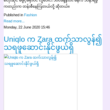
စတိုးဆိုင် မဖွင့်မီမှာပင် လူပေါင်း ၁၀၀ခန့်နီးပါး မနက် ၁၀နာရီခွဲ
ကတည်းက တန်းစီနေကြတယ်လို့ ဆိုတယ်။
Published in
Fashion
Read more...
Monday, 22 June 2020 15:46
Uniqlo က Zara ထက်သာလွန်၍
သရဖူဆောင်းနိုင်ဖွယ်ရှိ