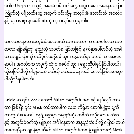
ပုံပါပဲ Uniqlo ဟာ သူ့ရဲ့ အမာခံ ပရိသတ်တွေအတွက်ရော အဆန်းအပြား
ကြိုက်တဲ့ ပရိသတ်တွေ အတွက် ၎င်းတို့မှ အတွင်းခံ ဘောင်းဘီ အဝတ်စ
နှင့် မျက်နှာဖုံး နှာခေါင်းစီးကို ထုတ်လုပ်တော့မှာပါ။
တကယ်တန်းမှာ အတွင်းခံဘောင်းဘီ အစ အသား က အေးပါတယ် အဖု
ထတာ မျိုးမရှိဘူး နူးညံတဲ့ အဝတ်စ ဖြစ်သဖြင့် မျက်နှာပေါ်တင်တဲ့ အခါ
မှာ အရည်ပြားကို မထိခိုက်စေနိုင်ပါဘူး ၊ နွေရာသီမှာ ဝတ်ပါက အေးနေ
မှာပါ ၊ အဝတ်စက အပူကို လုံး၀ မစုပ်ပါဘူး ၊ ချွေးကိုပါစုပ်နိုင်ပါတယ်။
ထို့အပြင်ပါလို့ ပါမှန်းမသိ ဝတ်လို့ ဝတ်ထားမှန်းမသိ တောင်ဖြစ်နေစေမှာ
ပါလို့သိရပါတယ်။
Uniqlo မှာ ၎င်း Mask တွေကို Airism အတွင်းခံ အစ နှင့် ချုပ်လုပ် ထား
တာ ဖြစ်ပြီး ၎င်း Mask တပ်ထားပါက လုံး၀ ကိုရိုနာ ရောဂါပျံပွား မှု့ကို
ကာကွယ်ပေးမှာပါ လူရဲ့ ခန္ဓာမှာ အနူးညံဆုံး အစိတ် အပိုင်းက မျက်နှာ
နှင့် အတွင်းခံဝတ်တဲ့ မျိုးပွား အင်္ဂါနေရာက အနူးညံဆုံးပါလို့ ပြောပါတယ်
အခုအချိန်မှာ ဂျပန်မှာ ဆိုရင် Airism အတွင်းခံအစ နဲ့ ချုပ်ထားတဲ့ Mask