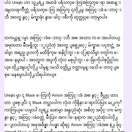
ပါပဲ Uniqlo ဟာ သူ႕ရဲ႕ အမာခံ ပရိသတ္ေတြအတြက္ေရာ အဆန္း
အျပားၾကိဳက္တဲ့ ပရိသတ္ေတြ အတြက္ ၎တို႕မွ အတြင္းခံ ေဘာင္း
ဘီ အ၀တ္စ နွင့္ မ်က္နွာဖုံး နွာေခါင္းစီးကို ထုတ္လုပ္ေတာ့မွာပါ။
တကယ္တန္းမွာ အတြင္းခံေဘာင္းဘီ အစ အသား က ေအးပါတယ္
အဖုထတာ မ်ိဳးမရွိဘူး ႏူးညံတဲ့ အ၀တ္စ ျဖစ္သျဖင့္ မ်က္နွာေပၚတင္တဲ့ အ
ခါမွာ အရည္ျပားကို မထိခိုက္ေစနိုင္ပါဘူး ၊ ေႏြရာသီမွာ ၀တ္ပါက ေ
အးေနမွာပါ ၊ အ၀တ္စက အပူကို လုံး၀ မစုပ္ပါဘူး ၊ ေခ်ြးကိုပါစုပ္နိုင္ပါတ
ယ္။ ထို႕အျပင္ပါလို႕ ပါမွန္းမသိ ၀တ္လို႕ ၀တ္ထားမွန္းမသိ ေတာင္ျဖ
စ္ေနေစမွာပါလို႕သိရပါတယ္။
Uniqlo မွာ ၎ Mask ေတြကို Airism အတြင္းခံ အစ နွင့္ ခ်ဳပ္လုပ္ ထား
တာ ျဖစ္ျပီး ၎ Mask တပ္ထားပါက လုံး၀ ကိုရိုနာ ေရာဂါပ်ံပြား မႈ႕ကုိ
ကာကြယ္ေပးမွာပါ လူရဲ႕ ခႏၶာမွာ အနူးညံဆုံး အစိတ္ အပိုင္းက မ်က္
နွာ နွင့္ အတြင္းခံ၀တ္တဲ့ မ်ိဳးပြား အဂၤါေနရာက အႏူးညံဆုံးပါလို႕
ေျပာပါတယ္ အခုအခ်ိန္မွာ ဂ်ပန္မွာ ဆိုရင္ Airism အတြင္းခံအစ နဲ႕ ခ်ုပ္