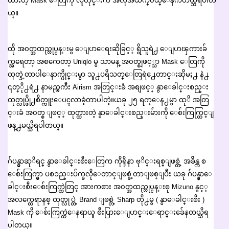
ထားတဲ့ Mask ေတြကို လူတိုင္းက အလုအယက္၀ယ္ေနက်တယ္သိရပါတ
ယ္။
ထို အ၀တ္အထည္လုပ္ငန္းမွ ေျပာေရးဆိုခြင့္ ရွိသူရဲ႕ ေျပာၾကားခ်
က္အရေတာ့ အစကေတာ့ Uniqlo မွ သာမန္ အ၀တ္စျဖင့္သာ Mask ေတြကို
ထုတ္ခဲ့တာပါေနာက္ပိုင္းမွာ သူ႕ပရိသတ္ေတြရဲ႕ေတာင္းဆိုမႈ႕ နဲ႕
၎တ္ို႕ရဲ႕ နာမည္ၾကီး Airism အတြင္းခံ အစျဖင့္ နွာေခါင္းစည္း
ထုတ္လုပ္ဖို႕စိတ္ကူးေပၚလာခဲ့တာပါတဲ့။ယခု ၂၅ ရက္ေန႕မွာ ထုိ အတြ
င္းခံ အ၀တ္စ ျဖင့္ ထုတ္ထားတဲ့ နွာေခါင္းစည္းမ်ားကို ေစ်းကြက္တြင္ျ
ဖန္႕မယ္သိရပါတယ္။
ဂ်ပန္မွာဆုိရင္ နွာေခါင္းစီးေတြက ကိုရိုနာ ဗုိင္းရစ္ျဖစ္တဲ့ အခ်ိန္က စ
ေစ်းကြက္မွာ ပစၥည္းပ်က္မလိုေတာင္ျဖစ္ခဲ့တာျဖစ္ျပီး ယခု ဂ်ပန္နွာေ
ခါင္းစီးေစ်းကြက္ထဲတြင္ အားကစား အ၀တ္အထည္လုပ္ငန္းစု Mizuno နွင့္
အလက္ထေရာနစ္ ထုတ္လုပ္တဲ့ Brand ျဖစ္တဲ့ Sharp တို႕မွ ( နွာေခါင္းစီး )
Mask ကို ေစ်းကြက္ထဲေနရာယူ စီးပြားေျပာင္းေရာင္းခ်ေနတယ္သိရ
ပါတယ္။