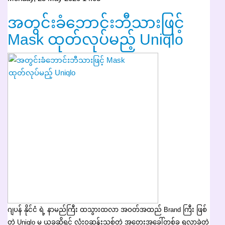
အတွင်းခံဘောင်းဘီသားဖြင့်
Mask ထုတ်လုပ်မည့် Uniqlo
ဂျပန် နိုင်ငံ ရဲ့ နာမည်ကြီး ထသွားထလာ အဝတ်အထည် Brand ကြီး ဖြစ်
တဲ့ Uniqlo မှ ယခုဆိုရင် လုံးဝဆန်းသစ်တဲ့ အတွေးအခေါ်တစ်ခု ရလာခဲ့တဲ့