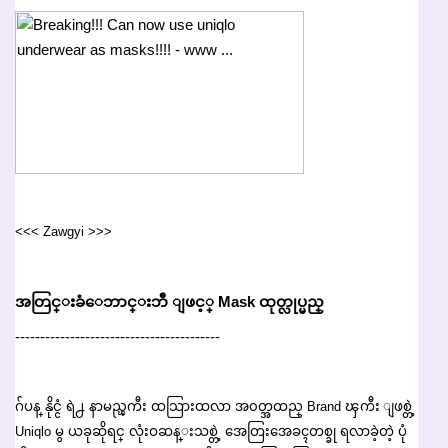
<<< Zawgyi >>>
အတြင္းခံေဘာင္းဘီ ျဖင့္ Mask ထုတ္လုပ္မည္
-----------------------------------------
ဂ်ပန္ နိုင္ငံ ရဲ႕ နာမည္ၾကီး ထသြားထလာ အ၀တ္အထည္ Brand ၾကီး ျဖစ္တဲ့
Uniqlo မွ ယခုဆိုရင္ လုံးဝဆန္းသစ္တဲ့ အေတြးအေခၚတစ္ခု ရလာခဲ့တဲ့ ပုံ