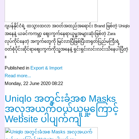
ဂျပန်နိုင်ငံရဲ့ ထသွားထလာ အဝတ်အထည်အရောင်း Brand ဖြစ်တဲ့ Uniqlo
အနေနဲ့ ယခင်ကကမ္ဘာ့ ဈေးကွက်နေရာယူမှု့အများဆုံးဖြစ်တဲ့ Zara
လုပ်ကိုင်နေတဲ့ အကွက်တွေကို မြင်လာပြီဖြစ်ပြီးတရုတ်ပြည်မကြီးရဲ့
ဝတ်စုံပိုင်းဆိုင်ရာဈေးကွက်ကိုသူ့အနေနဲ့ ရှင်းရှင်းလင်းလင်းသိနေပါပြီတဲ့
။
Published in
Export & Import
Read more...
Monday, 22 June 2020 08:22
Uniqlo အတွင်းခံအစ Masks
အလုအယက်ဝယ်ယူမှု့ကြောင့်
Website ပါပျက်ကျ