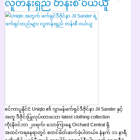
လူတန်းရှည် တန်းစီ ဝယ်ယူ
စင်ကာပူနိုင်ငံ Uniqlo ၏ ဂျာမန်ဖက်ရှင်ဒီဇိုင်နာ Jil Sander နှင့်
အတူ ဒီဇိုင်းပြုလုပ်ထားသော latest clothing collection
ကို(နိုဝင်ဘာ ၂၀ရက်၊ သောကြာနေ့ Orchard Central ရှိ
အထင်ကရနေရာတွင် စတင်မိတ်ဆက်ခဲ့ပါတယ်။ နံနက် ၁၁ နာရီ