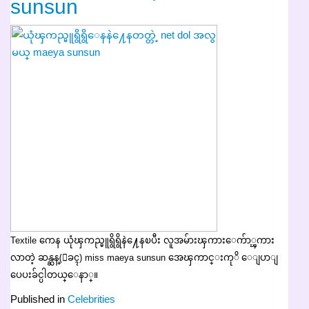
sunsun
Textile ကေန ယုံၾကည္မူရွိရွိနဲ႔ေနၿပီး လူအမ်ားၾကားေက်ာ္ၾကား
လာတဲ့ ဆန္ဆန္(ေခၚ) miss maeya sunsun အေၾကာင္းကုိ ေျပာျ
ပေပးခ်င္ပါတယ္ေနာ္။
Published in
Celebrities