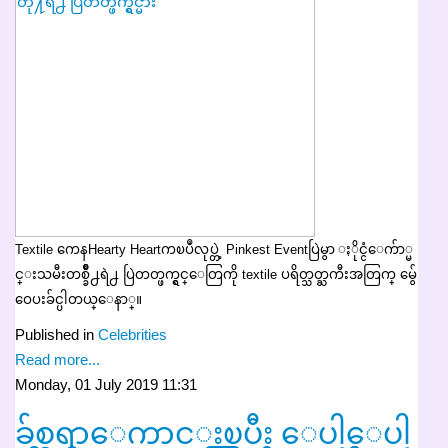
Textile ကေနHearty Heartကၿပဳလုပ္တဲ့ Pinkest Eventပြဲမွာ ႏိုင္ငံေက်ာ္မ
င္းသမီးတစ္ခ်ဳိ႕ရဲ႕ ပြဲတတ္ဖက္ရွင္ေတြကို textile ပရိတ္သတ္ႀကီးအတြက္ မွ်ေ
ဝေပးခ်င္ပါတယ္ေနာ္။
Published in
Celebrities
Read more...
Monday, 01 July 2019 11:31
ခ်စ္စရာေကာင္းၿပီး ေပါ့ေပါ့