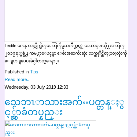
Textile ကေန လက္ကိုင္အိတ္ေတြကိုမွႀကိဳက္တတ္တဲ့ ေယာင္းတို႔အတြက္
၂၀၁၉ခုႏွစ္ရဲ႕ ကမ႓ာေပၚမွာ ေစ်းအႀကီးဆုံး လက္ကုိင္အိတ္(၁၀)လုံးကို
ေျပာျပေပးခ်င္ပါတယ္ေနာ္။
Published in
Tips
Read more...
Wednesday, 03 July 2019 12:33
သေဘၤာသားအက်ႌပတ္တန္ႏွ
င့္လွ်ာခံတပ္နည္း