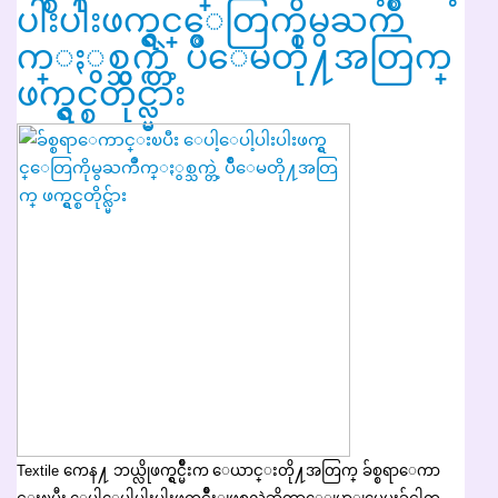
ပါးပါးဖက္ရွင္ေတြကိုမွႀကိဳ
က္ႏွစ္သက္တဲ့ ပ်ဳိေမတို႔အတြက္
ဖက္ရွင္စတိုင္လ္မ်ား
Textile ကေန႔ ဘယ္လိုဖက္ရွင္မ်ဳိးက ေယာင္းတို႔အတြက္ ခ်စ္စရာေကာ