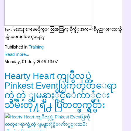
Textileကေန ေမေမဗိုက္ေတြအတြက္ ဗိုက္ဖုံး အကႌ်ခ်ဳပ္နည္းေလးကို
မွ်ေဝေပးခ်င္ပါတယ္ေနာ္
Published in
Training
Read more...
Monday, 01 July 2019 13:07
Hearty Heart ကျပဳလုပ္တဲ့
Pinkest Eventပြဲကိုတတ္ေရာ
က္ခဲ့တဲ့ ျမန္မာႏိုင္ငံေက်ာ္မင္း
သမီးတို႔ရဲ႕ ပြဲတတ္ဖက္ရွင္မ်ား