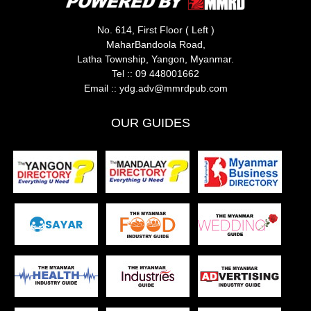
No. 614, First Floor ( Left )
MaharBandoola Road,
Latha Township, Yangon, Myanmar.
Tel ::
09 448001662
Email ::
ydg.adv@mmrdpub.com
OUR GUIDES