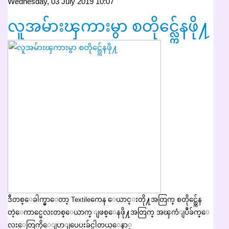
Wednesday, 03 July 2019 10:07
လူအမ်ားၾကားမွာ စတိုင္လ္က်ေနဖို႔
ဒီတစ္ေခါက္မွာေတာ့ Textileကေန ေယာင္းတို႔အတြက္ စတိုင္လ္က်ေန
တဲ့ေကာင္မေလးတစ္ေယာက္ ျဖစ္ေနဖို႔အတြက္ အၾကံျပဳခ်က္ေ
လးေတြကိုေျပာျပေပးခ်င္ပါတယ္ေနာ္