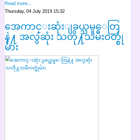
Read more...
Thursday, 04 July 2019 15:32
အေကာင္းဆုံးျခယ္သမူေတြ
နဲ႔ အလွဆုံး သတို႔သမီးဝတ္စုံ
မ်ား