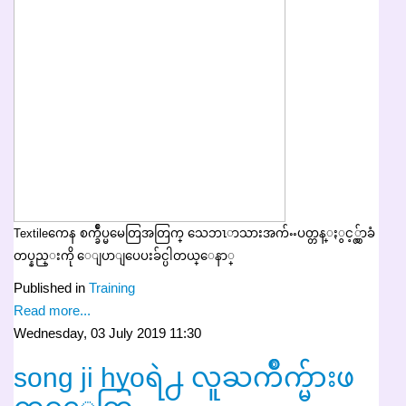
Textileကေန စက္ခ်ဳပ္မမေတြအတြက္ သေဘၤာသားအက်ႌပတ္တန္ႏွင့္လွ်ာခံ
တပ္နည္းကို ေျပာျပေပးခ်င္ပါတယ္ေနာ္
Published in
Training
Read more...
Wednesday, 03 July 2019 11:30
song ji hyoရဲ႕ လူႀကိဳက္မ်ားဖ