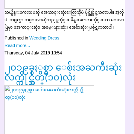
ဘယ္မိန္းကေလးမဆို အေကာင္းဆုံးေတြကိုပဲ ပိုင္ဆိုင္ခ်င္ၾကတာပါ။ အဲ့လို
ပဲ တစ္သက္မွာ တစ္မဂၤလာဆိုသည့္အတိုင္း မိန္းကေလးတိုင္းဟာ မဂၤလာ
ပြဲမွာ အေကာင္းဆုံး၊ အခမ္းနားဆုံး၊ အေခ်ာဆုံးျဖစ္ခ်င္ၾကတာပါ။
Published in
Wedding Dress
Read more...
Thursday, 04 July 2019 13:54
၂၀၁၉ခုႏွစ္မွာ ေစ်းအႀကီးဆုံး
လက္ကိုင္အိတ္(၁၀)လုံး