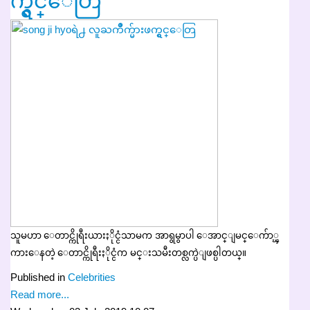
က္ရွင္ေတြ
သူမဟာ ေတာင္ကိုရီးယားႏိုင္ငံသာမက အာရွမွာပါ ေအာင္ျမင္ေက်ာ္ၾ
ကားေနတဲ့ ေတာင္ကိုရီးႏိုင္ငံက မင္းသမီးတစ္လက္ပဲျဖစ္ပါတယ္။
Published in
Celebrities
Read more...