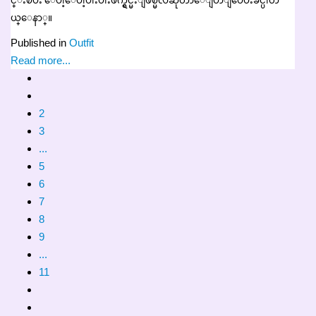
င္းၿပီး ေပါ့ေပါ့ပါးပါးဖက္ရွင္မ်ဳိးျဖစ္မလဲဆိုတာေျပာျပေပးခ်င္ပါတ
ယ္ေနာ္။
Published in
Outfit
Read more...
2
3
...
5
6
7
8
9
...
11