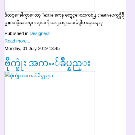
ဒီတစ္ေခါက္မွာေတာ့ Textile ကေန ဖက္ရွင္ေလာကရဲ႕ creativeဖက္ရွင္ဒီဇို
င္နာ(၁၀)ဦးအေၾကာင္းကို ေျပာျပေပးခ်င္ပါတယ္ေနာ္
Published in
Designers
Read more...
Monday, 01 July 2019 13:45
ဗိုက္ဖုံး အကႌ်ခ်ဳပ္နည္း