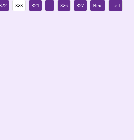
322
323
324
...
326
327