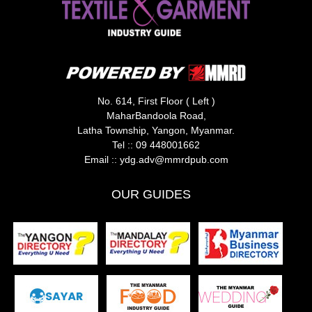
No. 614, First Floor ( Left )
MaharBandoola Road,
Latha Township, Yangon, Myanmar.
Tel ::
09 448001662
Email ::
ydg.adv@mmrdpub.com
OUR GUIDES