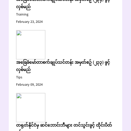
အခြေခံမော်တာစက်ချုပ်သင်တန်း အမှတ်စဥ် (၂၃၄) ဖွင့်
လှစ်မည်
Training
February 23, 2024
အခြေခံမော်တာစက်ချုပ်သင်တန်း အမှတ်စဥ် (၂၃၃) ဖွင့်
လှစ်မည်
Tips
February 09, 2024
တရုတ်နိုင်ငံမှ ဆင်ဘောင်းဘီများ တင်သွင်းခွင့် ထိုင်းပိတ်