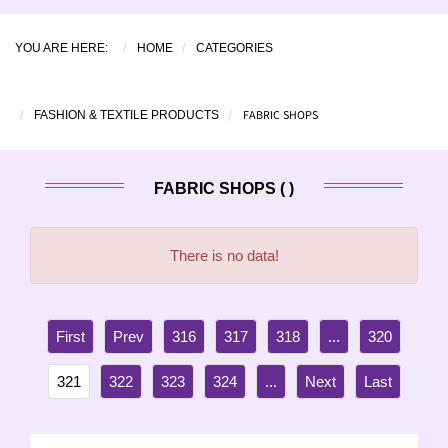
YOU ARE HERE:
HOME
CATEGORIES
FABRIC SHOPS
FASHION & TEXTILE PRODUCTS
FABRIC SHOPS ( )
There is no data!
316
317
318
...
320
321
322
323
324
...